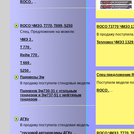
ROCO .
...
ROCO ЧМЭ3, T770, T699, S250
ROCO 73770 ЧМЭ3 1
Спец. Предложение на можели:
В продажу поступил
ЧМЭ 3 .
Тепловоз ЧМЭ3 1329 
T 770 .
Reihe 770 .
T 669 .
S250 .
Спец предложение 
Паровозы Эм
Поступили модели по
В продажу поступили стендовые модели
ROCO .
...
Паровзов Эм730-31 с угольным
тендером и Эм737-51 с нефтяным
тендером
...
ДГКу
В продажу поступила стендовая модель
"грузовой автодрезины ДГКу
...
ROCO ЧМЭ3, T770, T6