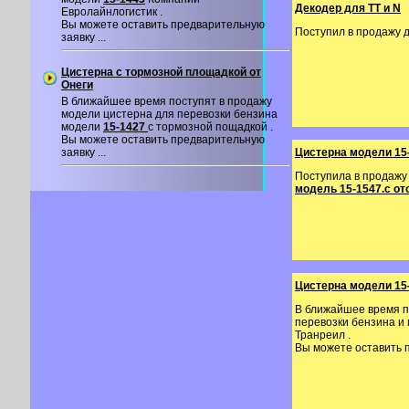
Декодер для TT и N
Евролайнлогистик .
Вы можете оставить предварительную
Поступил в продажу 
заявку ...
Цистерна с тормозной площадкой от
Онеги
В ближайшее время поступят в продажу
модели цистерна для перевозки бензина
модели
15-1427
с тормозной пощадкой .
Вы можете оставить предварительную
заявку ...
Цистерна модели 15
Поступила в продажу
модель 15-1547.с от
Цистерна модели 15
В ближайшее время п
перевозки бензина и
Транреил .
Вы можете оставить п