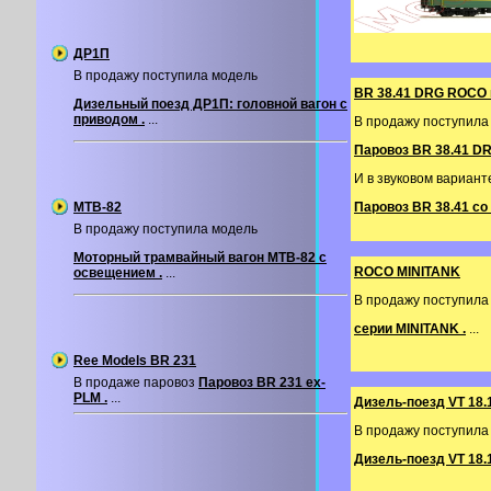
ДР1П
В продажу поступила модель
BR 38.41 DRG ROCO п
Дизельный поезд ДР1П: головной вагон с
приводом .
...
В продажу поступила
Паровоз BR 38.41 DRG
И в звуковом вариант
МТВ-82
Паровоз BR 38.41 со
В продажу поступила модель
Моторный трамвайный вагон МТВ-82 с
ROCO MINITANK
освещением .
...
В продажу поступил
серии MINITANK .
...
Ree Models BR 231
В продаже паровоз
Паровоз BR 231 ex-
PLM .
...
Дизель-поезд VT 18.
В продажу поступила
Дизель-поезд VT 18.16