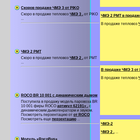
Скоров продаже ЧМЭ 3 от PIKO
Скоро в продаже тепловоз
ЧМЭ 3 .
от PIKO
ЧМЭ 2 PMT в продаж
...
В продаже тепловоз
ЧМЭ 2 PMT
Скоро в продаже тепловоз
ЧМЭ 2 .
от PMT
...
В продаже ЧМЭ 3 от
В продаже тепловоз
ROCO BR 10 001 с динамическим дымом
Поступила в продажу модель паровоза BR
10 001 фиры ROCO
артикул 62191» .
с
динамическим дымогенраторм и звуком.
Посмотреть перзентацию от
от ROCO
Посмотреть еще
перзентацию
...
ЧМЭ-2
ЧМЭ 2 .
...
Модуль «RocoBus»