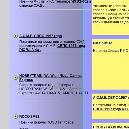
Новинка Фирмы PIKO тепловоз
ЧМЭ2-002 в
окраске СЖД .
...
Уважаемые клиенты. 
товара. В связи с эт
товара и цены на сай
актуальную стоимость
свои извинения за д
...
A.C.M.E. СВПС 1957 года
Поступили на склад новые вагоны СЖД
PIKO ЧМЭ2
производства A.C.M.E.
СВПС 1957 года
RIC WLA 4u .
...
Новинка Фирмы PIKO
HOBBYTRAIN IWL Wien-Nizza-Cannes
Express
Скоро в продаже модели фирмы
HOBBYTRAIN IWL Wien-Nizza-Cannes
Express H44014, H44015, H44010, H44011
...
A.C.M.E. СВПС 1957 
Поступили на склад 
СВПС 1957 года RIC 
ROCO 2M62
Новинка фирмы ROCO тепловоз
HOBBYTRAIN IWL Wie