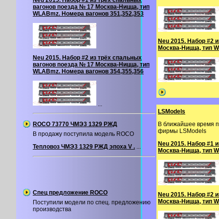
Neu 2015. Набор #1 из трёх спальных
вагонов поезда № 17 Москва-Ницца, тип
WLABmz. Номера вагонов 351,352,353
Neu 2015. Набор #2 
Москва-Ницца, тип W
Neu 2015. Набор #2 из трёх спальных
вагонов поезда № 17 Москва-Ницца, тип
WLABmz. Номера вагонов 354,355,356
...
LSModels
ROCO 73770 ЧМЭ3 1329 РЖД
В ближайшее время п
фирмы LSModels
В продажу поступила модель ROCO
Neu 2015. Набор #1 
Тепловоз ЧМЭ3 1329 РЖД эпоха V .
...
Москва-Ницца, тип W
Спец предложение ROCO
Neu 2015. Набор #2 
Москва-Ницца, тип W
Поступили модели по спец. предложению
производства