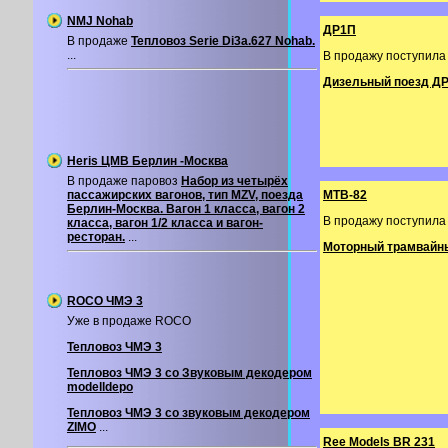
NMJ Nohab
ДР1П
В продаже
Тепловоз Serie Di3a.627 Nohab.
...
В продажу поступила
Дизельный поезд ДР1
Heris ЦМВ Берлин -Москва
В продаже паровоз
Набор из четырёх
пассажирских вагонов, тип MZV, поезда
МТВ-82
Берлин-Москва. Вагон 1 класса, вагон 2
В продажу поступила
класса, вагон 1/2 класса и вагон-
ресторан.
...
Моторный трамвайны
ROCO ЧМЭ 3
Уже в продаже ROCO
Тепловоз ЧМЭ 3
Тепловоз ЧМЭ 3 со Звуковым декодером
modelldepo
Тепловоз ЧМЭ 3 со звуковым декодером
ZIMO
...
Ree Models BR 231