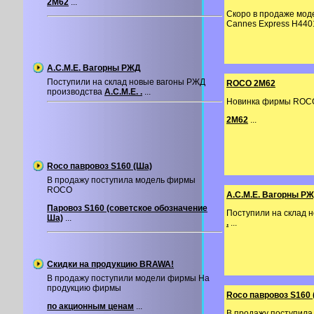
2М62
...
Скоро в продаже мо
Cannes Express H4401
A.C.M.E. Вагорны РЖД
Поступили на склад новые вагоны РЖД
ROCO 2M62
производства
A.C.M.E. .
...
Новинка фирмы ROCO
2М62
...
Roco павровоз S160 (Ша)
В продажу поступила модель фирмы
ROCO
A.C.M.E. Вагорны Р
Паровоз S160 (советское обозначение
Поступили на склад 
Ша)
...
.
...
Скидки на продукцию BRAWA!
В продажу поступили модели фирмы На
продукцию фирмы
Roco павровоз S160 
по акционным ценам
...
В продажу поступил