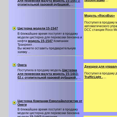
перзентацию
...
для перевозки мазута модель 15-1547.с
отопительной паровой рубашкой .
...
Модуль «RocoBus»
Поступил в продажу 
автоматического упр
Цистерна модели 15-1547
DCC станции Roco Mul
В ближайшее время поступят в продажу
модели цистерна для перевозки бензина и
нефти
модель 15-1547
Компании
Транреил .
Вы можете оставить предварительную
заявку ...
Онега
Декодер для управле
Поступила в продажу модель
Цистерна
Поступил в продажу 
для перевозки мазута модель 15-1443-
TrafficLight .
...
02.с отопительной паровой рубашкой .
...
Цистерна Компании Евролайнлогистик от
Онеги
В ближайшее время поступят в продажу
модели цистерна для перевозки бензина
модели
15-1443
Компании