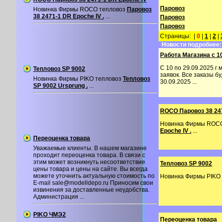
Паровоз
Новинка Фирмы ROCO тепловоз
Паровоз
38 2471-1 DR Epoche IV .
...
Паровоз
Паровоз
Страницы: |
0
|
1
|
2
|
Новости подробнее:
Работа Магазина с 10
С 10 по 29.09.2025 г
Тепловоз SP 9002
заявок. Все заказы б
Новинка Фирмы PIKO тепловоз
Тепловоз
30.09.2025 ...
SP 9002 Ursprung .
...
ROCO Паровоз 38 247
Новинка Фирмы ROC
Epoche IV .
...
Переоценка товара
Уважаемые клиенты. В нашем магазине
проходит переоценка товара. В связи с
этим может возникнуть несоответствие
Тепловоз SP 9002
цены товара и цены на сайте. Вы всегда
можете уточнить актуальную стоимость по
Новинка Фирмы PIKO
E-mail sale@modelldepo.ru Приносим свои
извинения за доставленные неудобства.
Администрация ...
PIKO ЧМЭ2
Переоценка товара