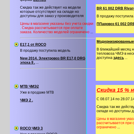
Скидка так же действует на модели
BR 61 002 DRB Rivar
которые отсутствуют на складе но
доступны для заказ у производителя
В продажу поступила
Цены в магазине указаны без учета скидки
ППаровоз 61 002 DRB.
. Скидка рассчитывается при оплате
заказа. Количество моделей ограничено
...
Модернизированные
Е17,1 от ROCO
В ближайший месяц н
В продажу поступила модель
тепловоза ЧМЭ в нес
доступна
здесь
...
New 2014. Электровоз BR E17,0 DRG
эпоха II .
...
MTB ЧМЭ2
Скидка 15 % 
Уже в продаже MTB
C 08.07.14 по 28.07.
ЧМЭ 2 .
Скидка так же действ
складе но доступны д
Цены в магазине указ
рассчитывается при 
ограничено
...
ROCO ЧМЭ 3