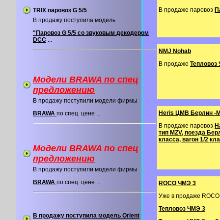
В продаже паровоз
П
TRIX паровоз G 5/5
В продажу поступила модель
"Паровоз G 5/5 со звуковым декодером
DCC
...
NMJ Nohab
В продаже
Тепловоз 
Модели BRAWA по спец
предложению
В продажу поступили модели фирмы
Heris ЦМВ Берлин -
BRAWA
по спец. цене ...
В продаже паровоз
Н
тип MZV, поезда Берл
класса, вагон 1/2 кл
Модели BRAWA по спец
предложению
В продажу поступили модели фирмы
BRAWA
по спец. цене ...
ROCO ЧМЭ 3
Уже в продаже ROCO
Тепловоз ЧМЭ 3
В продажу поступила модель Orient