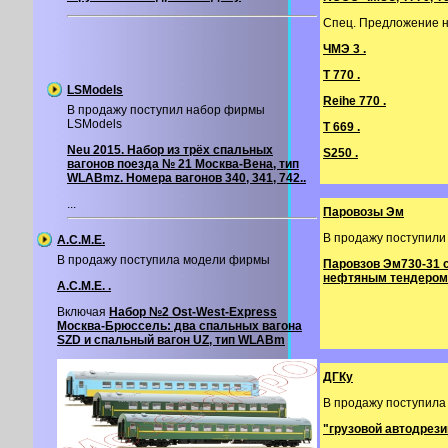
Спец. Предложение н
ЧМЭ 3 .
T 770 .
LSModels
Reihe 770 .
В продажу поступил набор фирмы
LSModels
T 669 .
Neu 2015. Набор из трёх спальных
S250 .
вагонов поезда № 21 Москва-Вена, тип
WLABmz. Номера вагонов 340, 341, 742..
...
Паровозы Эм
В продажу поступили
A.C.M.E.
В продажу поступила модели фирмы
Паровзов Эм730-31 
нефтяным тендером
A.C.M.E. .
Включая
Набор №2 Ost-West-Express
Москва-Брюссель: два спальных вагона
SZD и спальный вагон UZ, тип WLABm
ДГКу
В продажу поступила
"грузовой автодрез