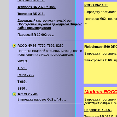
Паровоз BR 93.5 .
ROCO M62 в ТТ
Тепловоз BR 232 Railion .
В продажу поступила
Тепловоз BR 218 .
тепловоз М62 .
произ
Дизельный снегоочиститель Xrotm
...
Оборудован звукомы декодреом
Видео с
сайта производителя
.
Паровоз BR 10 002 со ...
ROCO ЧМЭ3, T770, T699, S250
Fleischmann E60 DR
Поставка моделей в течении месяца после
В продажу поступила
появления на складе производителя.
Электровоза E 60 .
пр
ЧМЭ 3 .
T 770 .
Reihe 770 .
T 669 .
S250 .
Модели ROCO 
Trix Gt 2 х 4/4
В продаже паровоз
Gt 2 х 4/4 .
...
В продажу поступил
действует скидка 15
Паровоз BR 93.5 .
Тепловоз BR 232 Raili