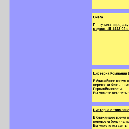
Онега
Поступила в продажу
модель 15-1443-02.с
Цистерна Компании 
В ближайшее время п
перевозки бензина 
Евролайнлогистик .
Вы можете оставить п
Цистерна с тормозн
В ближайшее время п
перевозки бензина 
Вы можете оставить п