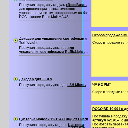
Поступил в продажу модуль
«RocoBus» .
для организации автоматического
управления макетом, построенным на базе
DCC станции Roco MultiMAUS. ...
Скоров продаже ЧМЭ
Декодер для управления светофорами
TrafficLight
Скоро в продаже теп
Поступил в продажу декодер
для
управления светофорами TrafficLight .
...
Декодер для TT и N
ЧМЭ 2 PMT
Поступил в продажу декодер
LSH Micro .
...
Скоро в продаже теп
ROCO BR 10 001 с 
Поступила в продажу
Цистерна модели 15-1547 СЖД от Онеги
артикул 62191» .
с ди
Посмотреть перзент
Поступила в продажу модель
Цистерна