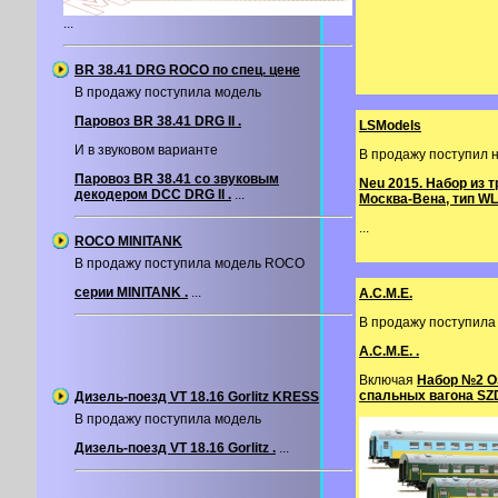
...
BR 38.41 DRG ROCO по спец. цене
В продажу поступила модель
Паровоз BR 38.41 DRG II .
LSModels
И в звуковом варианте
В продажу поступил 
Паровоз BR 38.41 со звуковым
Neu 2015. Набор из 
декодером DCC DRG II .
...
Москва-Вена, тип WL
...
ROCO MINITANK
В продажу поступила модель ROCO
серии MINITANK .
...
A.C.M.E.
В продажу поступил
A.C.M.E. .
Включая
Набор №2 O
спальных вагона SZ
Дизель-поезд VT 18.16 Gorlitz KRESS
В продажу поступила модель
Дизель-поезд VT 18.16 Gorlitz .
...