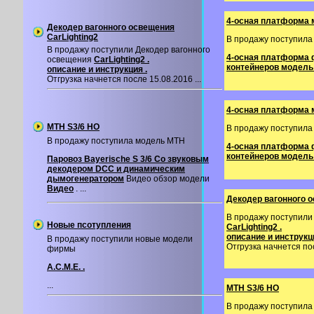
4-осная платформа 
Декодер вагонного освещения
CarLighting2
В продажу поступил
В продажу поступили Декодер вагонного
4-осная платформа 
освещения
CarLighting2 .
контейнеров модель
описание и инструкция .
Отгрузка начнется после 15.08.2016 ...
4-осная платформа 
MTH S3/6 HO
В продажу поступила
В продажу поступила модель MTH
4-осная платформа 
контейнеров модель
Паровоз Bayerische S 3/6 Со звуковым
декодером DCC и динамическим
дымогенератором
Видео обзор модели
Видео
. ...
Декодер вагонного о
В продажу поступили
Новые псотупления
CarLighting2 .
описание и инструкци
В продажу поступили новые модели
Отгрузка начнется пос
фирмы
A.C.M.E. .
...
MTH S3/6 HO
В продажу поступила