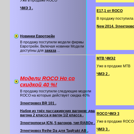
Уже в продаже ROCO
ЧМЭ 3 .
Е17,1 от ROCO
В продажу поступила
New 2014. Электровоз
Новинки Евротрейн
В продажу поступили модели фирмы
Евротрейн. Включая новинки Модели
доступны для
заказа
...
MTB ЧМЭ2
Уже в продаже MTB
ЧМЭ 2 .
Модели ROCO Ho со
cкидкой 40 %!
В продажу поступили следующие модели
ROCO на которые действует скидка 40%
Электровоз BR 101 .
Набор из трёх пассажирских вагонов: два
ROCO ЧМЭ 3
вагона 2 класса и вагон 1/2 класса .
Уже в продаже ROCO
Электропоезд ICN, 5 вагонов, тип RABDe .
ЧМЭ 3 .
Электровоз Reihe Da для Tagfrakt AB .