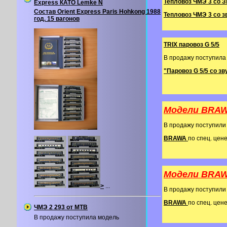
Тепловоз ЧМЭ 3 со 
Express КАТО Lemke N
Состав Orient Express Paris Hohkong 1988
Тепловоз ЧМЭ 3 со 
год. 15 вагонов
TRIX паровоз G 5/5
В продажу поступила
"Паровоз G 5/5 со 
Модели BRAW
В продажу поступил
BRAWA
по спец. цене 
Модели BRAW
>
...
В продажу поступил
BRAWA
по спец. цене 
ЧМЭ 2 293 от MTB
В продажу поступила модель