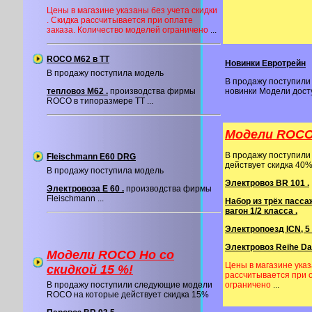
Цены в магазине указаны без учета скидки
. Скидка рассчитывается при оплате
заказа. Количество моделей ограничено
...
ROCO M62 в ТТ
Новинки Евротрейн
В продажу поступила модель
В продажу поступили
тепловоз М62 .
производства фирмы
новинки Модели дос
ROCO в типоразмере ТТ ...
Модели ROCO 
В продажу поступил
Fleischmann E60 DRG
действует скидка 40
В продажу поступила модель
Электровоз BR 101 .
Электровоза E 60 .
производства фирмы
Fleischmann ...
Набор из трёх пасса
вагон 1/2 класса .
Электропоезд ICN, 5 
Электровоз Reihe Da 
Модели ROCO Ho со
Цены в магазине указ
cкидкой 15 %!
рассчитывается при 
В продажу поступили следующие модели
ограничено
...
ROCO на которые действует скидка 15%