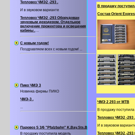
Тепловоз ЧМЭ2 -293 .
В продажу поступил
И в звуковом варианте
Состав Orient Expres
Тепловоз ЧМЭ2 -293 Оборудован
звуковым декодером. Отдельное
включение прожектора и освещения
кабины .
...
С новым годом!
Поздравляем всех с новым годом! ...
Пико ЧМЭ 3
Новинка фирмы ПИКО
ЧМЭ-3 .
ЧМЭ 2 293 от MTB
...
В продажу поступила
Тепловоз ЧМЭ2 -293 
И в звуковом вариант
Паровоз S 3/6 "Pfalzbahn" K.Bay.Sts.B
Тепловоз ЧМЭ2 -293
В продажу поступила модель