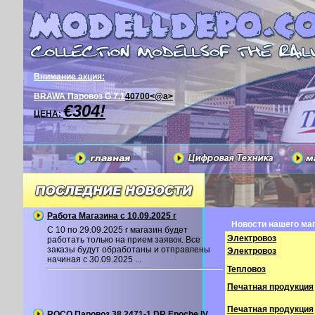
Внимание акция:
BRAWA Паровоз G 7.1
40700<@a>
€304!
ЦЕНА:
Работа Магазина с 10.09.2025 г
Новости нашего маг
С 10 по 29.09.2025 г магазин будет
Электровоз
работать только на прием заявок. Все
заказы будут обработаны и отправлены
Электровоз
начиная с 30.09.2025 ...
Тепловоз
Печатная продукция
Печатная продукция
ROCO Паровоз 38 2471-1 DR Epoche IV