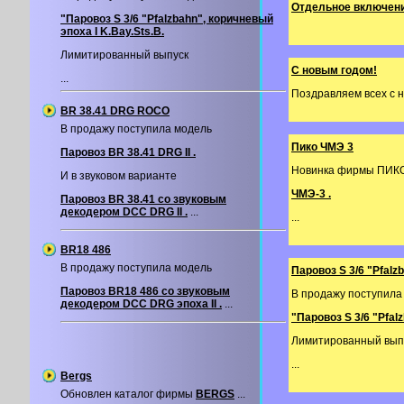
Отдельное включени
"Паровоз S 3/6 "Pfalzbahn", коричневый
эпоха I K.Bay.Sts.B.
Лимитированный выпуск
С новым годом!
...
Поздравляем всех с но
BR 38.41 DRG ROCO
В продажу поступила модель
Пико ЧМЭ 3
Паровоз BR 38.41 DRG II .
Новинка фирмы ПИК
И в звуковом варианте
ЧМЭ-3 .
Паровоз BR 38.41 со звуковым
декодером DCC DRG II .
...
...
BR18 486
В продажу поступила модель
Паровоз S 3/6 "Pfalz
Паровоз BR18 486 со звуковым
В продажу поступила
декодером DCС DRG эпоха II .
...
"Паровоз S 3/6 "Pfal
Лимитированный вып
...
Bergs
Обновлен каталог фирмы
BERGS
...