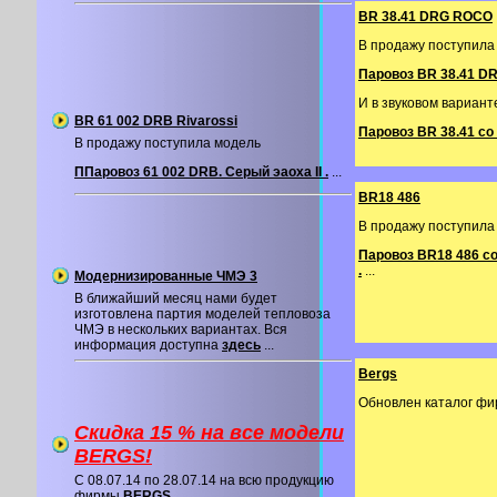
BR 38.41 DRG ROCO
В продажу поступила
Паровоз BR 38.41 DRG
И в звуковом вариант
BR 61 002 DRB Rivarossi
Паровоз BR 38.41 со
В продажу поступила модель
ППаровоз 61 002 DRB. Серый эаоха II .
...
BR18 486
В продажу поступила
Паровоз BR18 486 с
.
...
Модернизированные ЧМЭ 3
В ближайший месяц нами будет
изготовлена партия моделей тепловоза
ЧМЭ в нескольких вариантах. Вся
информация доступна
здесь
...
Bergs
Обновлен каталог ф
Скидка 15 % на все модели
BERGS!
C 08.07.14 по 28.07.14 на всю продукцию
фирмы
BERGS