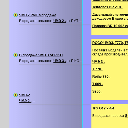
Тепловоз BR 218 .
Дизельный снегоочи
ЧМЭ 2 PMT в продаже
декодреом
Видео с 
В продаже тепловоз
ЧМЭ 2 .
от PMT ...
Паровоз BR 10 002 со 
ROCO ЧМЭ3, T770, T6
Поставка моделей в 
складе производител
В продаже ЧМЭ 3 от PIKO
В продаже тепловоз
ЧМЭ 3 .
от PIKO ...
ЧМЭ 3 .
T 770 .
Reihe 770 .
T 669 .
S250 .
ЧМЭ-2
ЧМЭ 2 .
...
Trix Gt 2 х 4/4
В продаже паровоз
Gt