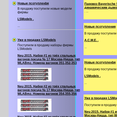
Новые псотупленbя
Паровоз Bayerische 
динамическим дымо
В продажу поступили новые модели
. ...
фирмы
LSModels .
...
Новые псотупления
В продажу поступил
Уже в продаже LSModels
A.C.M.E. .
Поступили в продажу наборы фирмы
...
LSModels
Neu 2015. Набор #1 из трёх спальных
вагонов поезда № 17 Москва-Ницца, тип
Новые псотупленbя
WLABmz. Номера вагонов 351,352,353
В продажу поступил
LSModels .
...
Neu 2015. Набор #2 из трёх спальных
вагонов поезда № 17 Москва-Ницца, тип
WLABmz. Номера вагонов 354,355,356
Уже в продаже LSMo
Поступили в продаж
Neu 2015. Набор #1 
Москва-Ницца, тип W