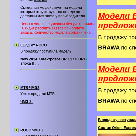
Скидка так же действует на модели
которые отсутствуют на складе но
Модели 
доступны для заказ у производителя
предлож
Цены в магазине указаны без учета скидки
. Скидка рассчитывается при оплате
заказа. Количество моделей ограничено
...
В продажу п
Е17,1 от ROCO
BRAWA
по сп
В продажу поступила модель
New 2014. Электровоз BR E17,0 DRG
эпоха II .
...
Модели 
предлож
MTB ЧМЭ2
В продажу п
Уже в продаже MTB
BRAWA
по сп
ЧМЭ 2 .
В продажу поступил
Состав Orient Expres
ROCO ЧМЭ 3