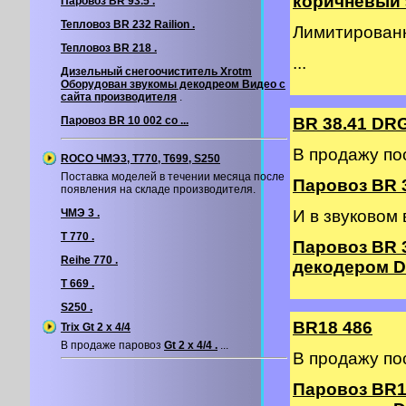
коричневый э
Паровоз BR 93.5 .
Тепловоз BR 232 Railion .
Лимитирован
Тепловоз BR 218 .
...
Дизельный снегоочиститель Xrotm
Оборудован звукомы декодреом
Видео с
сайта производителя
.
Паровоз BR 10 002 со ...
BR 38.41 DR
В продажу по
ROCO ЧМЭ3, T770, T699, S250
Поставка моделей в течении месяца после
Паровоз BR 3
появления на складе производителя.
ЧМЭ 3 .
И в звуковом
T 770 .
Паровоз BR 
Reihe 770 .
декодером DC
T 669 .
S250 .
BR18 486
Trix Gt 2 х 4/4
В продаже паровоз
Gt 2 х 4/4 .
...
В продажу по
Паровоз BR1