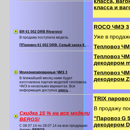
класса, вагон
класса и ваг
ROCO ЧМЭ 3
BR 61 002 DRB Rivarossi
Уже в прода
В продажу поступила модель
ППаровоз 61 002 DRB. Серый эаоха II .
...
Тепловоз ЧМ
Тепловоз ЧМ
декодером m
Тепловоз ЧМ
Модернизированные ЧМЭ 3
В ближайший месяц нами будет
декодером Z
изготовлена партия моделей тепловоза
ЧМЭ в нескольких вариантах. Вся
информация доступна
здесь
...
TRIX паровоз
В продажу по
Скидка 15 % на все модели
"Паровоз G 
BERGS!
декодером 
C 08.07.14 по 28.07.14 на всю продукцию
фирмы
BERGS