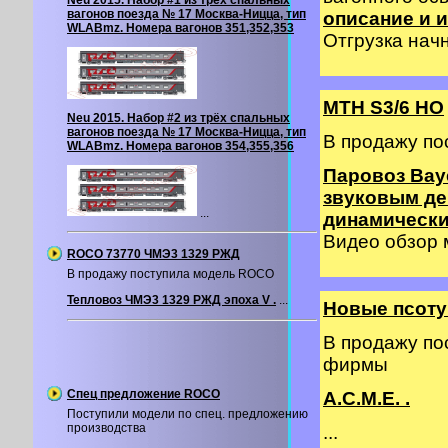
Neu 2015. Набор #1 из трёх спальных
вагонов поезда № 17 Москва-Ницца, тип
описание и и
WLABmz. Номера вагонов 351,352,353
Отгрузка начн
MTH S3/6 HO
Neu 2015. Набор #2 из трёх спальных
вагонов поезда № 17 Москва-Ницца, тип
В продажу по
WLABmz. Номера вагонов 354,355,356
Паровоз Baye
звуковым де
...
динамическ
Видео обзор
ROCO 73770 ЧМЭ3 1329 РЖД
В продажу поступила модель ROCO
Тепловоз ЧМЭ3 1329 РЖД эпоха V .
...
Новые псоту
В продажу по
фирмы
Спец предложение ROCO
A.C.M.E. .
Поступили модели по спец. предложению
производства
...