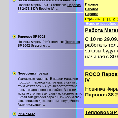
Паровоз
Новинка Фирмы ROCO тепловоз
Паровоз
38 2471-1 DR Epoche IV .
...
Паровоз
Паровоз
Страницы: |
0
|
1
|
2
|
Новости подробнее:
Работа Магаз
Тепловоз SP 9002
С 10 по 29.09
Новинка Фирмы PIKO тепловоз
Тепловоз
работать толь
SP 9002 Ursprung .
...
заказы будут
начиная с 30.0
ROCO Парово
Переоценка товара
Уважаемые клиенты. В нашем магазине
IV
проходит переоценка товара. В связи с
этим может возникнуть несоответствие
Новинка Фир
цены товара и цены на сайте. Вы всегда
можете уточнить актуальную стоимость по
Паровоз 38 2
E-mail sale@modelldepo.ru Приносим свои
извинения за доставленные неудобства.
Администрация ...
Тепловоз SP
PIKO ЧМЭ2