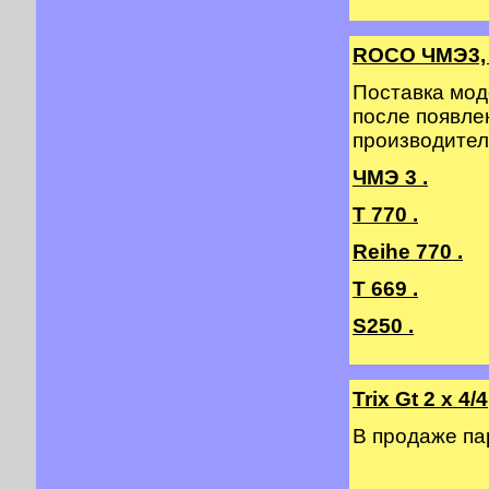
ROCO ЧМЭ3, 
Поставка мод
после появле
производител
ЧМЭ 3 .
T 770 .
Reihe 770 .
T 669 .
S250 .
Trix Gt 2 х 4/4
В продаже п