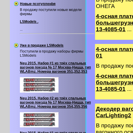
Новые псотупленbя
ОНЕГА
В продажу поступили новые модели
фирмы
4-осная пла
LSModels .
большегрузн
13-4085-01
...
...
Уже в продаже LSModels
4-осная пла
Поступили в продажу наборы фирмы
01
LSModels
Neu 2015. Набор #1 из трёх спальных
В продажу по
вагонов поезда № 17 Москва-Ницца, тип
WLABmz. Номера вагонов 351,352,353
4-осная пла
большегрузн
13-4085-01
...
Neu 2015. Набор #2 из трёх спальных
вагонов поезда № 17 Москва-Ницца, тип
WLABmz. Номера вагонов 354,355,356
Декодер ваг
CarLighting2
В продажу по
вагонного о