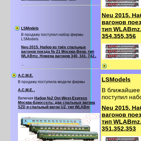
Neu 2015. На
вагонов пое
тип WLABmz.
LSModels
В продажу поступил набор фирмы
354,355,356
LSModels
Neu 2015. Набор из трёх спальных
вагонов поезда № 21 Москва-Вена, тип
WLABmz. Номера вагонов 340, 341, 742..
...
A.C.M.E.
LSModels
В продажу поступила модели фирмы
В ближайшее 
A.C.M.E. .
поступил на
Включая
Набор №2 Ost-West-Express
Москва-Брюссель: два спальных вагона
Neu 2015. На
SZD и спальный вагон UZ, тип WLABm
вагонов пое
тип WLABmz.
351,352,353