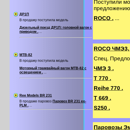
Поступили мо
предложению
ДР1П
ROCO .
...
В продажу поступила модель
Дизельный поезд ДР1П: головной вагон с
приводом .
...
ROCO ЧМЭ3, 
МТВ-82
Спец. Предло
В продажу поступила модель
ЧМЭ 3 .
Моторный трамвайный вагон МТВ-82 с
освещением .
...
T 770 .
Reihe 770 .
Ree Models BR 231
T 669 .
В продаже паровоз
Паровоз BR 231 ex-
PLM .
...
S250 .
Паровозы Э