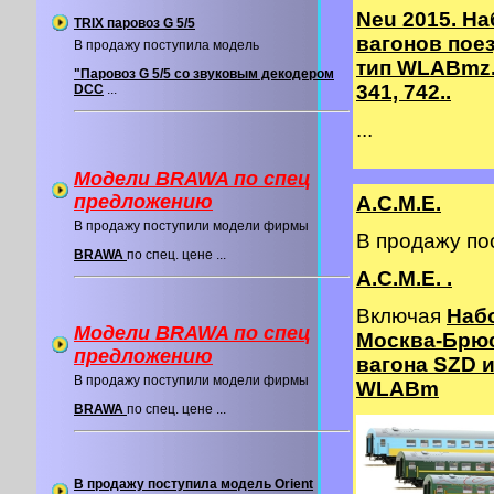
Neu 2015. На
TRIX паровоз G 5/5
вагонов пое
В продажу поступила модель
тип WLABmz.
"Паровоз G 5/5 со звуковым декодером
341, 742..
DCC
...
...
Модели BRAWA по спец
предложению
A.C.M.E.
В продажу поступили модели фирмы
В продажу п
BRAWA
по спец. цене ...
A.C.M.E. .
Включая
Наб
Модели BRAWA по спец
Москва-Брюс
предложению
вагона SZD и
В продажу поступили модели фирмы
WLABm
BRAWA
по спец. цене ...
В продажу поступила модель Orient