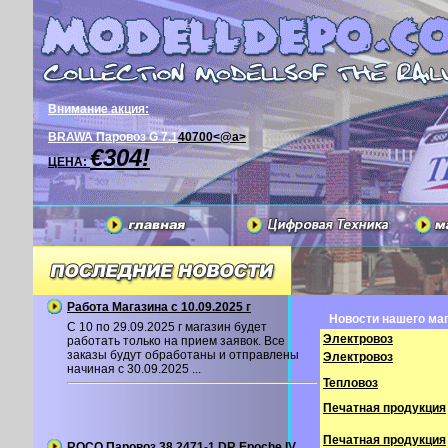
Внимание акция:
BRAWA Паровоз G 7.1
40700<@a>
€304!
ЦЕНА:
Работа Магазина с 10.09.2025 г
Новости нашего маг
С 10 по 29.09.2025 г магазин будет
Электровоз
работать только на прием заявок. Все
заказы будут обработаны и отправлены
Электровоз
начиная с 30.09.2025 ...
Тепловоз
Печатная продукция
Печатная продукция
ROCO Паровоз 38 2471-1 DR Epoche IV