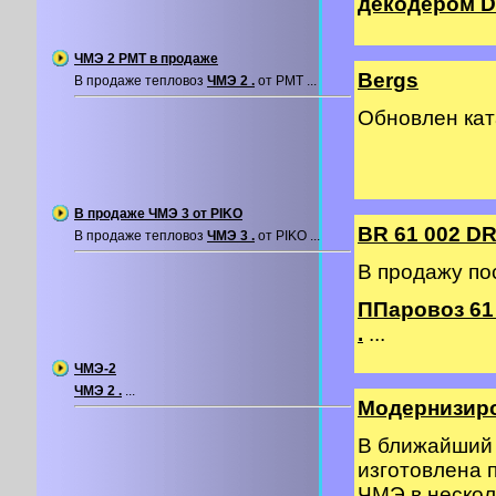
декодером DC
ЧМЭ 2 PMT в продаже
Bergs
В продаже тепловоз
ЧМЭ 2 .
от PMT ...
Обновлен ка
В продаже ЧМЭ 3 от PIKO
BR 61 002 DR
В продаже тепловоз
ЧМЭ 3 .
от PIKO ...
В продажу по
ППаровоз 61 
.
...
ЧМЭ-2
ЧМЭ 2 .
...
Модернизир
В ближайший 
изготовлена 
ЧМЭ в нескол