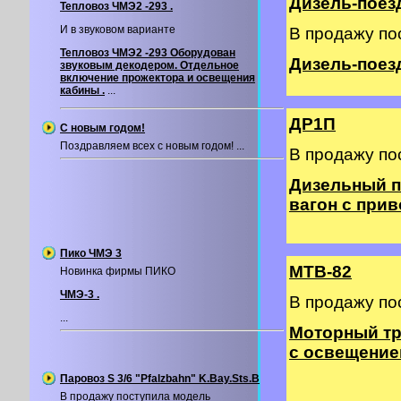
Дизель-поезд
Тепловоз ЧМЭ2 -293 .
И в звуковом варианте
В продажу по
Тепловоз ЧМЭ2 -293 Оборудован
Дизель-поезд 
звуковым декодером. Отдельное
включение прожектора и освещения
кабины .
...
ДР1П
С новым годом!
Поздравляем всех с новым годом! ...
В продажу по
Дизельный п
вагон с прив
Пико ЧМЭ 3
МТВ-82
Новинка фирмы ПИКО
ЧМЭ-3 .
В продажу по
...
Моторный тр
с освещение
Паровоз S 3/6 "Pfalzbahn" K.Bay.Sts.B
В продажу поступила модель