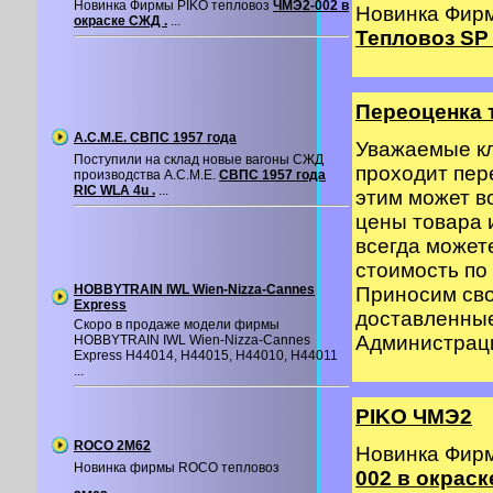
Новинка Фирмы PIKO тепловоз
ЧМЭ2-002 в
Новинка Фир
окраске СЖД .
...
Тепловоз SP 
Переоценка 
A.C.M.E. СВПС 1957 года
Уважаемые кл
Поступили на склад новые вагоны СЖД
проходит пер
производства A.C.M.E.
СВПС 1957 года
RIC WLA 4u .
...
этим может в
цены товара 
всегда может
стоимость по 
HOBBYTRAIN IWL Wien-Nizza-Cannes
Приносим сво
Express
доставленные
Скоро в продаже модели фирмы
Администрация
HOBBYTRAIN IWL Wien-Nizza-Cannes
Express H44014, H44015, H44010, H44011
...
PIKO ЧМЭ2
ROCO 2M62
Новинка Фир
Новинка фирмы ROCO тепловоз
002 в окраск