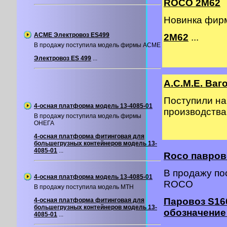
ROCO 2M62
Новинка фир
ACME Электровоз ES499
2М62
...
В продажу поступила модель фирмы ACME
Электровоз ES 499
...
A.C.M.E. Ва
Поступили на
4-осная платформа модель 13-4085-01
производств
В продажу поступила модель фирмы
ОНЕГА
4-осная платформа фитинговая для
большегрузных контейнеров модель 13-
4085-01
...
Roco павров
В продажу п
4-осная платформа модель 13-4085-01
ROCO
В продажу поступила модель MTH
Паровоз S16
4-осная платформа фитинговая для
большегрузных контейнеров модель 13-
обозначение
4085-01
...