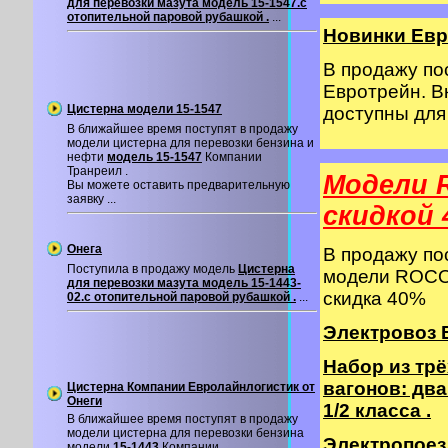
для перевозки мазута модель 15-1547.с
отопительной паровой рубашкой .
...
Новинки Евр
В продажу п
Евротрейн. В
Цистерна модели 15-1547
доступны дл
В ближайшее время поступят в продажу
модели цистерна для перевозки бензина и
нефти
модель 15-1547
Компании
Транреил .
Модели 
Вы можете оставить предварительную
заявку ...
cкидкой 
Онега
В продажу п
Поступила в продажу модель
Цистерна
модели ROCO 
для перевозки мазута модель 15-1443-
скидка 40%
02.с отопительной паровой рубашкой .
...
Электровоз B
Набор из тр
вагонов: два
Цистерна Компании Евролайнлогистик от
Онеги
1/2 класса .
В ближайшее время поступят в продажу
модели цистерна для перевозки бензина
Электропоезд
модели
15-1443
Компании