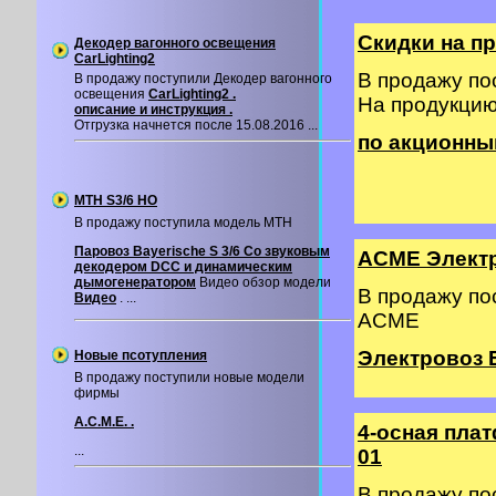
Скидки на п
Декодер вагонного освещения
CarLighting2
В продажу п
В продажу поступили Декодер вагонного
освещения
CarLighting2 .
На продукци
описание и инструкция .
Отгрузка начнется после 15.08.2016 ...
по акционны
MTH S3/6 HO
В продажу поступила модель MTH
Паровоз Bayerische S 3/6 Со звуковым
ACME Элект
декодером DCC и динамическим
дымогенератором
Видео обзор модели
В продажу п
Видео
. ...
ACME
Электровоз 
Новые псотупления
В продажу поступили новые модели
фирмы
A.C.M.E. .
4-осная пла
...
01
В продажу п