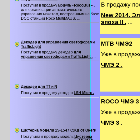
В продажу по
Поступил в продажу модуль
«RocoBus» .
для организации автоматического
управления макетом, построенным на базе
New 2014. Э
DCC станции Roco MultiMAUS. ...
эпоха II .
...
Декодер для управления светофорами
MTB ЧМЭ2
TrafficLight
Поступил в продажу декодер
для
Уже в прода
управления светофорами TrafficLight .
...
ЧМЭ 2 .
Декодер для TT и N
Поступил в продажу декодер
LSH Micro .
...
ROCO ЧМЭ 3
Уже в прода
ЧМЭ 3 .
Цистерна модели 15-1547 СЖД от Онеги
Поступила в продажу модель
Цистерна