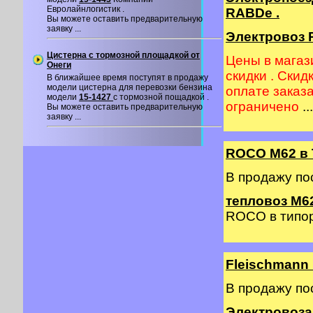
Евролайнлогистик .
RABDe .
Вы можете оставить предварительную
заявку ...
Электровоз R
Цистерна с тормозной площадкой от
Цены в магаз
Онеги
скидки . Скид
В ближайшее время поступят в продажу
модели цистерна для перевозки бензина
оплате заказ
модели
15-1427
с тормозной пощадкой .
ограничено
...
Вы можете оставить предварительную
заявку ...
ROCO M62 в 
В продажу по
тепловоз М62
ROCO в типор
Fleischmann
В продажу по
Электровоза 