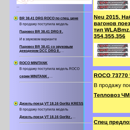
...
Neu 2015. На
BR 38.41 DRG ROCO по спец. цене
вагонов пое
В продажу поступила модель
тип WLABmz.
Паровоз BR 38.41 DRG II .
354,355,356
И в звуковом варианте
Паровоз BR 38.41 со звуковым
декодером DCC DRG II .
...
ROCO MINITANK
В продажу поступила модель ROCO
ROCO 73770
серии MINITANK .
...
В продажу п
Тепловоз ЧМ
Дизель-поезд VT 18.16 Gorlitz KRESS
В продажу поступила модель
Дизель-поезд VT 18.16 Gorlitz .
...
Спец предл