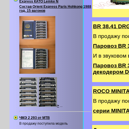
Express КАТО Lemke N
Состав Orient Express Paris Hohkong 1988
год. 15 вагонов
BR 38.41 DR
В продажу по
Паровоз BR 3
И в звуковом
Паровоз BR 
декодером DC
ROCO MINIT
В продажу п
>
...
серии MINITA
ЧМЭ 2 293 от MTB
В продажу поступила модель