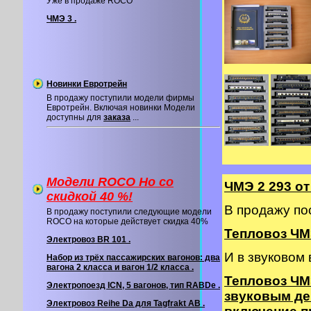
Уже в продаже ROCO
ЧМЭ 3 .
Новинки Евротрейн
В продажу поступили модели фирмы
Евротрейн. Включая новинки Модели
доступны для
заказа
...
Модели ROCO Ho со
ЧМЭ 2 293 о
cкидкой 40 %!
В продажу по
В продажу поступили следующие модели
ROCO на которые действует скидка 40%
Тепловоз ЧМЭ
Электровоз BR 101 .
И в звуковом
Набор из трёх пассажирских вагонов: два
вагона 2 класса и вагон 1/2 класса .
Тепловоз ЧМ
Электропоезд ICN, 5 вагонов, тип RABDe .
звуковым де
Электровоз Reihe Da для Tagfrakt AB .