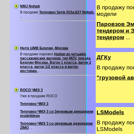
NMJ Nohab
В продажу по
В продаже
Тепловоз Serie Di3a.627 Nohab.
модели
...
Паровзов Эм
тендером и 
тендером
...
Heris ЦМВ Берлин -Москва
В продаже паровоз
Набор из четырёх
ДГКу
пассажирских вагонов, тип MZV, поезда
Берлин-Москва. Вагон 1 класса, вагон 2
В продажу по
класса, вагон 1/2 класса и вагон-
ресторан.
...
"грузовой а
ROCO ЧМЭ 3
Уже в продаже ROCO
Тепловоз ЧМЭ 3
LSModels
Тепловоз ЧМЭ 3 со Звуковым декодером
modelldepo
В продажу по
Тепловоз ЧМЭ 3 со звуковым декодером
ZIMO
...
LSModels