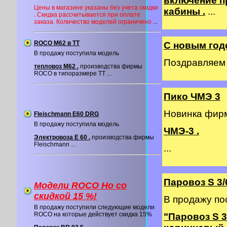
включение п
Цены в магазине указаны без учета скидки
кабины .
...
. Скидка рассчитывается при оплате
заказа. Количество моделей ограничено
...
ROCO M62 в ТТ
С новым год
В продажу поступила модель
Поздравляем в
тепловоз М62 .
производства фирмы
ROCO в типоразмере ТТ ...
Пико ЧМЭ 3
Новинка фи
Fleischmann E60 DRG
В продажу поступила модель
ЧМЭ-3 .
Электровоза E 60 .
производства фирмы
Fleischmann ...
...
Паровоз S 3/
Модели ROCO Ho со
cкидкой 15 %!
В продажу по
В продажу поступили следующие модели
ROCO на которые действует скидка 15%
"Паровоз S 3