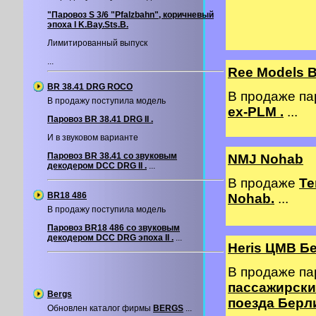
"Паровоз S 3/6 "Pfalzbahn", коричневый
эпоха I K.Bay.Sts.B.
Лимитированный выпуск
...
Ree Models 
BR 38.41 DRG ROCO
В продаже п
В продажу поступила модель
ex-PLM .
...
Паровоз BR 38.41 DRG II .
И в звуковом варианте
Паровоз BR 38.41 со звуковым
NMJ Nohab
декодером DCC DRG II .
...
В продаже
Те
BR18 486
Nohab.
...
В продажу поступила модель
Паровоз BR18 486 со звуковым
декодером DCС DRG эпоха II .
...
Heris ЦМВ Б
В продаже п
пассажирских
Bergs
поезда Берл
Обновлен каталог фирмы
BERGS
...