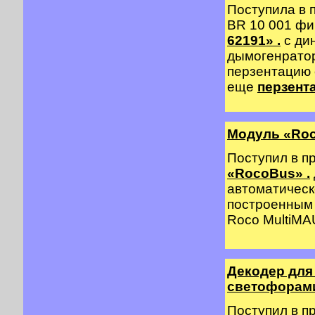
Поступила в 
BR 10 001 
62191» .
с ди
дымогенратор
перзентацию
еще
перзент
Модуль «Ro
Поступил в п
«RocoBus» .
автоматическ
построенным 
Roco MultiMAU
Декодер для
светофорами 
Поступил в п