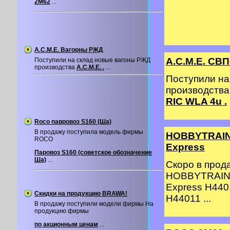
2М62
...
A.C.M.E. Вагорны РЖД
A.C.M.E. СВП
Поступили на склад новые вагоны РЖД
производства
A.C.M.E. .
...
Поступили на
производства
RIC WLA 4u .
Roco павровоз S160 (Ша)
В продажу поступила модель фирмы
HOBBYTRAIN 
ROCO
Express
Паровоз S160 (советское обозначение
Ша)
...
Скоро в про
HOBBYTRAIN 
Express H440
Скидки на продукцию BRAWA!
H44011 ...
В продажу поступили модели фирмы На
продукцию фирмы
по акционным ценам
...