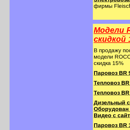
фирмы Fleisch
Модели 
cкидкой 
В продажу п
модели ROCO 
скидка 15%
Паровоз BR 9
Тепловоз BR 2
Тепловоз BR 
Дизельный с
Оборудован
Видео с сай
Паровоз BR 10