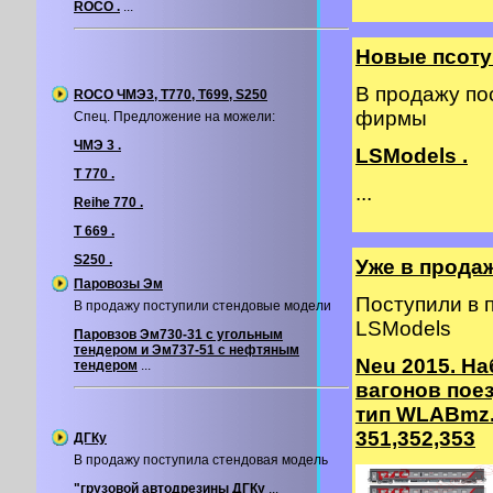
ROCO .
...
Новые псоту
В продажу по
ROCO ЧМЭ3, T770, T699, S250
фирмы
Спец. Предложение на можели:
ЧМЭ 3 .
LSModels .
T 770 .
...
Reihe 770 .
T 669 .
S250 .
Уже в прода
Паровозы Эм
Поступили в
В продажу поступили стендовые модели
LSModels
Паровзов Эм730-31 с угольным
тендером и Эм737-51 с нефтяным
Neu 2015. На
тендером
...
вагонов пое
тип WLABmz.
351,352,353
ДГКу
В продажу поступила стендовая модель
"грузовой автодрезины ДГКу
...