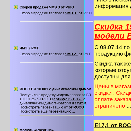
информация 
Скоров продаже ЧМЭ 3 от PIKO
Скоро в продаже тепловоз
ЧМЭ 3 .
от PIKO
...
Скидка 1
модели 
C 08.07.14 по
ЧМЭ 2 PMT
продукцию 
Скоро в продаже тепловоз
ЧМЭ 2 .
от PMT
...
Скидка так ж
которые отсу
доступны для
Цены в магаз
ROCO BR 10 001 с динамическим дымом
скидки . Скид
Поступила в продажу модель паровоза BR
оплате заказ
10 001 фиры ROCO
артикул 62191» .
с
динамическим дымогенраторм и звуком.
ограничено
...
Посмотреть перзентацию от
от ROCO
Посмотреть еще
перзентацию
...
Е17,1 от RO
Модуль «RocoBus»