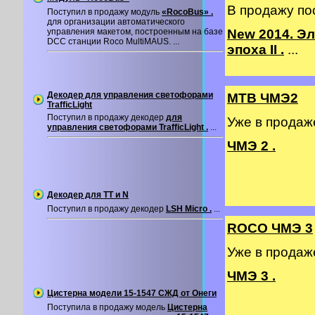
В продажу по
Поступил в продажу модуль
«RocoBus» .
для организации автоматического
управления макетом, построенным на базе
New 2014. Э
DCC станции Roco MultiMAUS. ...
эпоха II .
...
Декодер для управления светофорами
MTB ЧМЭ2
TrafficLight
Поступил в продажу декодер
для
Уже в прода
управления светофорами TrafficLight .
...
ЧМЭ 2 .
Декодер для TT и N
Поступил в продажу декодер
LSH Micro .
...
ROCO ЧМЭ 3
Уже в прода
ЧМЭ 3 .
Цистерна модели 15-1547 СЖД от Онеги
Поступила в продажу модель
Цистерна