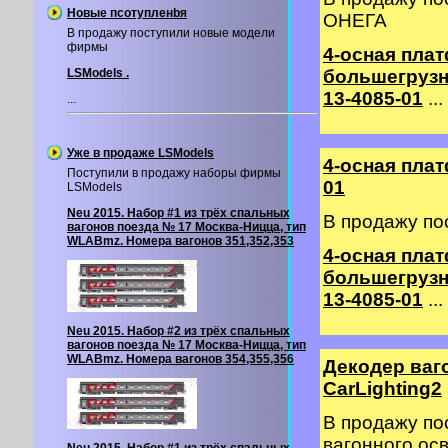
Новые псотупленbя
ОНЕГА
В продажу поступили новые модели
фирмы
4-осная пла
LSModels .
большегрузн
13-4085-01
...
...
Уже в продаже LSModels
4-осная пла
Поступили в продажу наборы фирмы
01
LSModels
Neu 2015. Набор #1 из трёх спальных
В продажу по
вагонов поезда № 17 Москва-Ницца, тип
WLABmz. Номера вагонов 351,352,353
4-осная пла
большегрузн
13-4085-01
...
Neu 2015. Набор #2 из трёх спальных
вагонов поезда № 17 Москва-Ницца, тип
WLABmz. Номера вагонов 354,355,356
Декодер ваг
CarLighting2
В продажу по
вагонного о