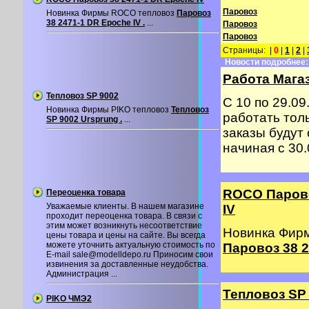
Паровоз
Новинка Фирмы ROCO тепловоз
Паровоз
38 2471-1 DR Epoche IV .
...
Паровоз
Паровоз
Страницы: |
0
|
1
|
2
|
Новости подробнее:
Работа Магаз
Тепловоз SP 9002
С 10 по 29.09
Новинка Фирмы PIKO тепловоз
Тепловоз
работать толь
SP 9002 Ursprung .
...
заказы будут
начиная с 30.0
ROCO Парово
Переоценка товара
Уважаемые клиенты. В нашем магазине
IV
проходит переоценка товара. В связи с
этим может возникнуть несоответствие
Новинка Фир
цены товара и цены на сайте. Вы всегда
можете уточнить актуальную стоимость по
Паровоз 38 2
E-mail sale@modelldepo.ru Приносим свои
извинения за доставленные неудобства.
Администрация ...
Тепловоз SP
PIKO ЧМЭ2