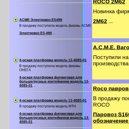
ROCO 2M62
Новинка фир
ACME Электровоз ES499
2М62
...
В продажу поступила модель фирмы ACME
Электровоз ES 499
...
A.C.M.E. Ва
Поступили на
4-осная платформа модель 13-4085-01
производств
В продажу поступила модель фирмы
ОНЕГА
4-осная платформа фитинговая для
большегрузных контейнеров модель 13-
4085-01
...
Roco павров
В продажу п
4-осная платформа модель 13-4085-01
ROCO
В продажу поступила модель MTH
Паровоз S16
4-осная платформа фитинговая для
большегрузных контейнеров модель 13-
обозначение
4085-01
...