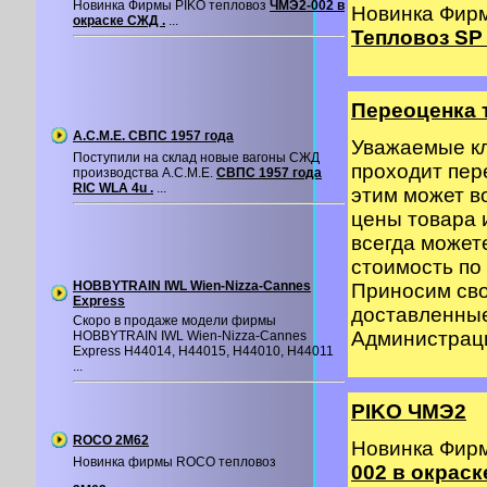
Новинка Фирмы PIKO тепловоз
ЧМЭ2-002 в
Новинка Фир
окраске СЖД .
...
Тепловоз SP 
Переоценка 
A.C.M.E. СВПС 1957 года
Уважаемые кл
Поступили на склад новые вагоны СЖД
проходит пер
производства A.C.M.E.
СВПС 1957 года
RIC WLA 4u .
...
этим может в
цены товара 
всегда может
стоимость по 
HOBBYTRAIN IWL Wien-Nizza-Cannes
Приносим сво
Express
доставленные
Скоро в продаже модели фирмы
Администрация
HOBBYTRAIN IWL Wien-Nizza-Cannes
Express H44014, H44015, H44010, H44011
...
PIKO ЧМЭ2
ROCO 2M62
Новинка Фир
Новинка фирмы ROCO тепловоз
002 в окраск