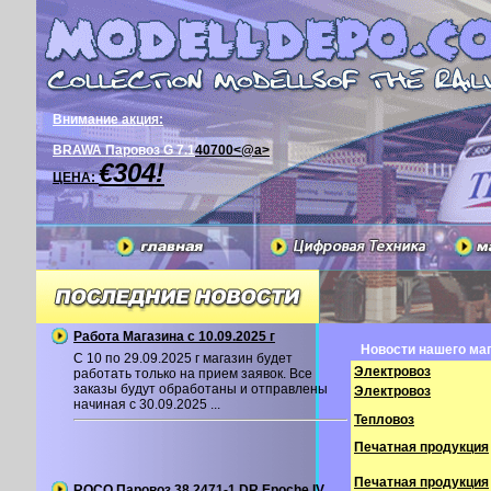
Внимание акция:
BRAWA Паровоз G 7.1
40700<@a>
€304!
ЦЕНА:
Работа Магазина с 10.09.2025 г
Новости нашего маг
С 10 по 29.09.2025 г магазин будет
Электровоз
работать только на прием заявок. Все
заказы будут обработаны и отправлены
Электровоз
начиная с 30.09.2025 ...
Тепловоз
Печатная продукция
Печатная продукция
ROCO Паровоз 38 2471-1 DR Epoche IV