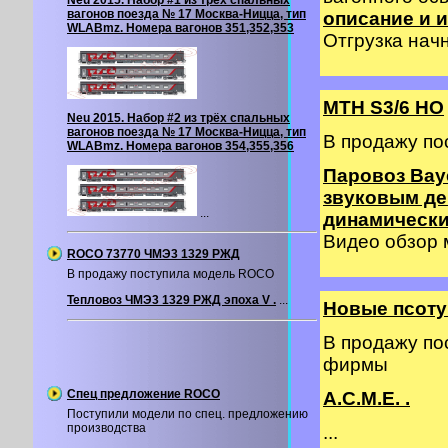
Neu 2015. Набор #1 из трёх спальных
вагонов поезда № 17 Москва-Ницца, тип
описание и и
WLABmz. Номера вагонов 351,352,353
Отгрузка начн
MTH S3/6 HO
Neu 2015. Набор #2 из трёх спальных
вагонов поезда № 17 Москва-Ницца, тип
В продажу по
WLABmz. Номера вагонов 354,355,356
Паровоз Baye
звуковым де
...
динамическ
Видео обзор
ROCO 73770 ЧМЭ3 1329 РЖД
В продажу поступила модель ROCO
Тепловоз ЧМЭ3 1329 РЖД эпоха V .
...
Новые псоту
В продажу по
фирмы
Спец предложение ROCO
A.C.M.E. .
Поступили модели по спец. предложению
производства
...