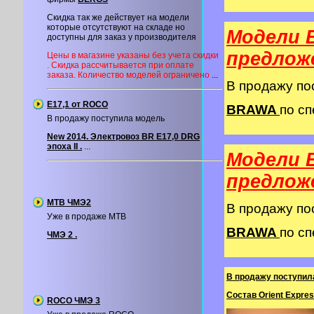
Скидка так же действует на модели
которые отсутствуют на складе но
Модели 
доступны для заказ у производителя
предлож
Цены в магазине указаны без учета скидки
. Скидка рассчитывается при оплате
заказа. Количество моделей ограничено
...
В продажу п
Е17,1 от ROCO
BRAWA
по сп
В продажу поступила модель
New 2014. Электровоз BR E17,0 DRG
эпоха II .
...
Модели 
предлож
MTB ЧМЭ2
В продажу п
Уже в продаже MTB
BRAWA
по сп
ЧМЭ 2 .
В продажу поступил
Состав Orient Expres
ROCO ЧМЭ 3