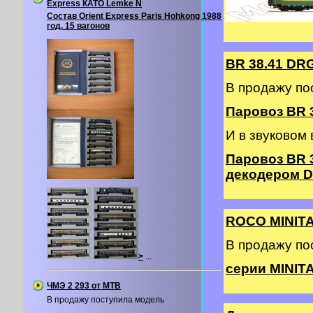
Express КАТО Lemke N
Состав Orient Express Paris Hohkong 1988
год. 15 вагонов
BR 38.41 DR
В продажу по
Паровоз BR 3
И в звуковом
Паровоз BR 
декодером DC
ROCO MINIT
В продажу п
>
...
серии MINITA
ЧМЭ 2 293 от MTB
В продажу поступила модель