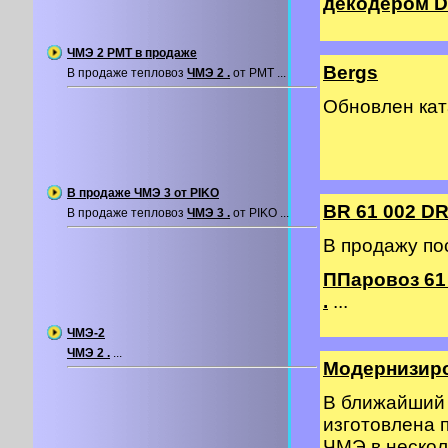
декодером DC
ЧМЭ 2 PMT в продаже
Bergs
В продаже тепловоз
ЧМЭ 2 .
от PMT ...
Обновлен ка
В продаже ЧМЭ 3 от PIKO
BR 61 002 DR
В продаже тепловоз
ЧМЭ 3 .
от PIKO ...
В продажу по
ППаровоз 61 
.
...
ЧМЭ-2
ЧМЭ 2 .
...
Модернизир
В ближайший 
изготовлена 
ЧМЭ в нескол