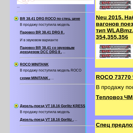
...
Neu 2015. На
BR 38.41 DRG ROCO по спец. цене
вагонов пое
В продажу поступила модель
тип WLABmz.
Паровоз BR 38.41 DRG II .
354,355,356
И в звуковом варианте
Паровоз BR 38.41 со звуковым
декодером DCC DRG II .
...
ROCO MINITANK
В продажу поступила модель ROCO
ROCO 73770
серии MINITANK .
...
В продажу п
Тепловоз ЧМ
Дизель-поезд VT 18.16 Gorlitz KRESS
В продажу поступила модель
Дизель-поезд VT 18.16 Gorlitz .
...
Спец предл