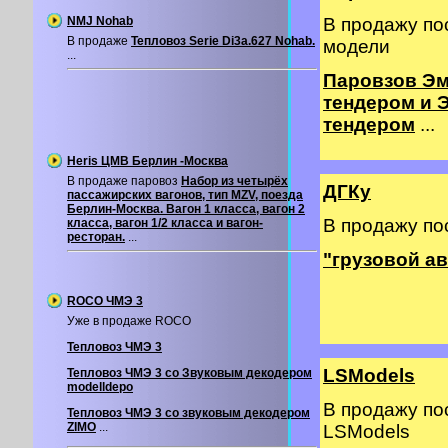
NMJ Nohab
В продажу по
В продаже
Тепловоз Serie Di3a.627 Nohab.
модели
...
Паровзов Эм
тендером и 
тендером
...
Heris ЦМВ Берлин -Москва
В продаже паровоз
Набор из четырёх
ДГКу
пассажирских вагонов, тип MZV, поезда
Берлин-Москва. Вагон 1 класса, вагон 2
В продажу по
класса, вагон 1/2 класса и вагон-
ресторан.
...
"грузовой а
ROCO ЧМЭ 3
Уже в продаже ROCO
Тепловоз ЧМЭ 3
LSModels
Тепловоз ЧМЭ 3 со Звуковым декодером
modelldepo
В продажу по
Тепловоз ЧМЭ 3 со звуковым декодером
ZIMO
...
LSModels