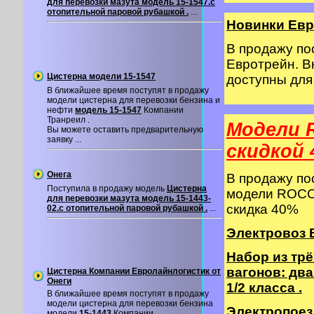
для перевозки мазута модель 15-1547.с
отопительной паровой рубашкой .
...
Новинки Евр
В продажу п
Евротрейн. В
Цистерна модели 15-1547
доступны дл
В ближайшее время поступят в продажу
модели цистерна для перевозки бензина и
нефти
модель 15-1547
Компании
Транреил .
Модели 
Вы можете оставить предварительную
заявку ...
cкидкой 
Онега
В продажу п
Поступила в продажу модель
Цистерна
модели ROCO 
для перевозки мазута модель 15-1443-
скидка 40%
02.с отопительной паровой рубашкой .
...
Электровоз B
Набор из тр
вагонов: два
Цистерна Компании Евролайнлогистик от
Онеги
1/2 класса .
В ближайшее время поступят в продажу
модели цистерна для перевозки бензина
Электропоезд
модели
15-1443
Компании