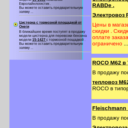
Евролайнлогистик .
RABDe .
Вы можете оставить предварительную
заявку ...
Электровоз R
Цистерна с тормозной площадкой от
Цены в магаз
Онеги
скидки . Скид
В ближайшее время поступят в продажу
модели цистерна для перевозки бензина
оплате заказ
модели
15-1427
с тормозной пощадкой .
ограничено
...
Вы можете оставить предварительную
заявку ...
ROCO M62 в 
В продажу по
тепловоз М62
ROCO в типор
Fleischmann
В продажу по
Электровоза 