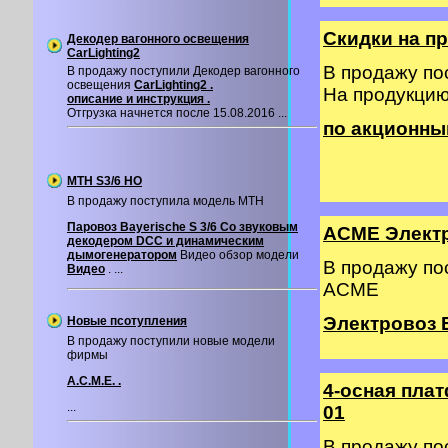
Скидки на п
Декодер вагонного освещения
CarLighting2
В продажу п
В продажу поступили Декодер вагонного
освещения
CarLighting2 .
На продукци
описание и инструкция .
Отгрузка начнется после 15.08.2016 ...
по акционны
MTH S3/6 HO
В продажу поступила модель MTH
Паровоз Bayerische S 3/6 Со звуковым
ACME Элект
декодером DCC и динамическим
дымогенератором
Видео обзор модели
В продажу п
Видео
. ...
ACME
Электровоз 
Новые псотупления
В продажу поступили новые модели
фирмы
A.C.M.E. .
4-осная пла
...
01
В продажу п