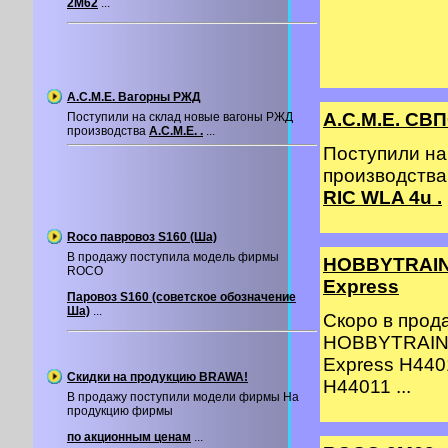
2М62
...
A.C.M.E. Вагорны РЖД
A.C.M.E. СВП
Поступили на склад новые вагоны РЖД
производства
A.C.M.E. .
...
Поступили на
производства
RIC WLA 4u .
Roco павровоз S160 (Ша)
В продажу поступила модель фирмы
HOBBYTRAIN 
ROCO
Express
Паровоз S160 (советское обозначение
Ша)
...
Скоро в про
HOBBYTRAIN 
Express H440
Скидки на продукцию BRAWA!
H44011 ...
В продажу поступили модели фирмы На
продукцию фирмы
по акционным ценам
...