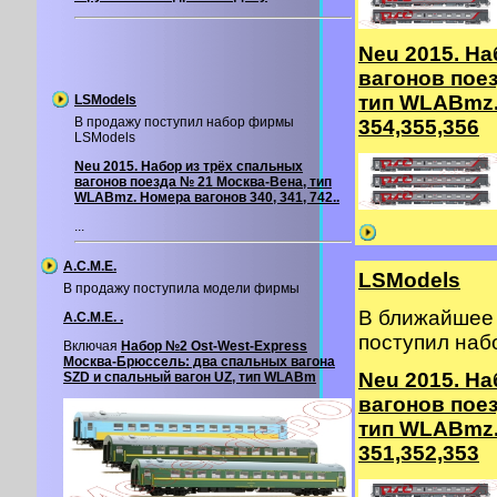
Neu 2015. На
вагонов пое
тип WLABmz.
LSModels
В продажу поступил набор фирмы
354,355,356
LSModels
Neu 2015. Набор из трёх спальных
вагонов поезда № 21 Москва-Вена, тип
WLABmz. Номера вагонов 340, 341, 742..
...
A.C.M.E.
LSModels
В продажу поступила модели фирмы
В ближайшее 
A.C.M.E. .
поступил на
Включая
Набор №2 Ost-West-Express
Москва-Брюссель: два спальных вагона
Neu 2015. На
SZD и спальный вагон UZ, тип WLABm
вагонов пое
тип WLABmz.
351,352,353