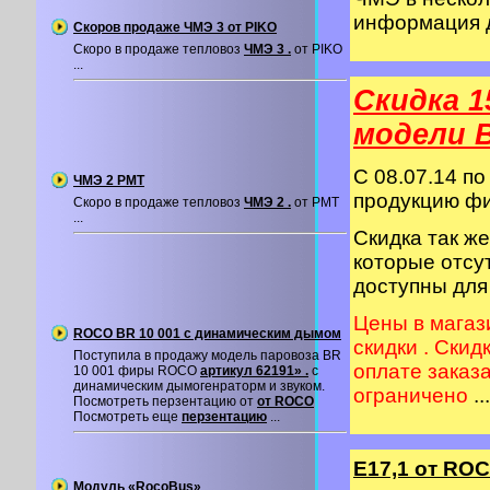
информация 
Скоров продаже ЧМЭ 3 от PIKO
Скоро в продаже тепловоз
ЧМЭ 3 .
от PIKO
...
Скидка 1
модели 
C 08.07.14 по
ЧМЭ 2 PMT
продукцию 
Скоро в продаже тепловоз
ЧМЭ 2 .
от PMT
...
Скидка так ж
которые отсу
доступны для
Цены в магаз
ROCO BR 10 001 с динамическим дымом
скидки . Скид
Поступила в продажу модель паровоза BR
оплате заказ
10 001 фиры ROCO
артикул 62191» .
с
динамическим дымогенраторм и звуком.
ограничено
...
Посмотреть перзентацию от
от ROCO
Посмотреть еще
перзентацию
...
Е17,1 от RO
Модуль «RocoBus»