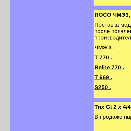
ROCO ЧМЭ3, 
Поставка мод
после появле
производител
ЧМЭ 3 .
T 770 .
Reihe 770 .
T 669 .
S250 .
Trix Gt 2 х 4/4
В продаже п