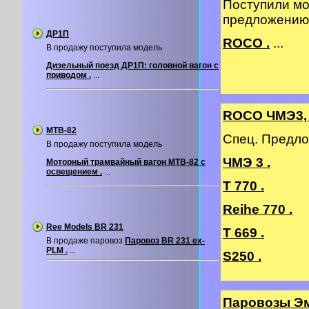
Поступили мо
предложению
ДР1П
ROCO .
...
В продажу поступила модель
Дизельный поезд ДР1П: головной вагон с
приводом .
...
ROCO ЧМЭ3, 
МТВ-82
Спец. Предло
В продажу поступила модель
ЧМЭ 3 .
Моторный трамвайный вагон МТВ-82 с
освещением .
...
T 770 .
Reihe 770 .
Ree Models BR 231
T 669 .
В продаже паровоз
Паровоз BR 231 ex-
PLM .
...
S250 .
Паровозы Э