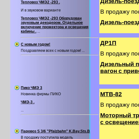
Дизель-поезд
Тепловоз ЧМЭ2 -293 .
И в звуковом варианте
В продажу по
Тепловоз ЧМЭ2 -293 Оборудован
Дизель-поезд 
звуковым декодером. Отдельное
включение прожектора и освещения
кабины .
...
ДР1П
С новым годом!
Поздравляем всех с новым годом! ...
В продажу по
Дизельный п
вагон с прив
Пико ЧМЭ 3
МТВ-82
Новинка фирмы ПИКО
ЧМЭ-3 .
В продажу по
...
Моторный тр
с освещение
Паровоз S 3/6 "Pfalzbahn" K.Bay.Sts.B
В продажу поступила модель