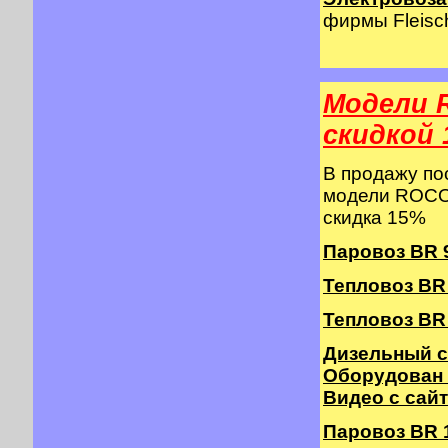
фирмы Fleisch
Модели 
cкидкой 
В продажу п
модели ROCO 
скидка 15%
Паровоз BR 9
Тепловоз BR 2
Тепловоз BR 
Дизельный с
Оборудован
Видео с сай
Паровоз BR 10