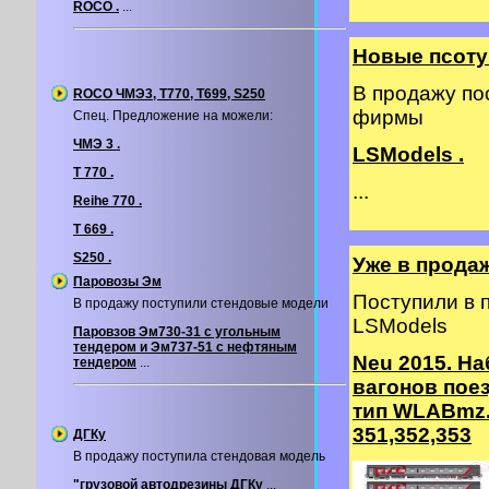
ROCO .
...
Новые псоту
В продажу по
ROCO ЧМЭ3, T770, T699, S250
фирмы
Спец. Предложение на можели:
ЧМЭ 3 .
LSModels .
T 770 .
...
Reihe 770 .
T 669 .
S250 .
Уже в прода
Паровозы Эм
Поступили в
В продажу поступили стендовые модели
LSModels
Паровзов Эм730-31 с угольным
тендером и Эм737-51 с нефтяным
Neu 2015. На
тендером
...
вагонов пое
тип WLABmz.
351,352,353
ДГКу
В продажу поступила стендовая модель
"грузовой автодрезины ДГКу
...