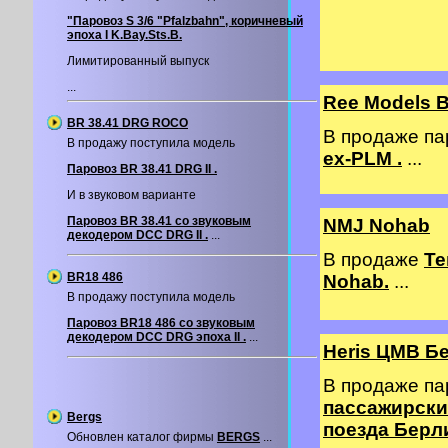
"Паровоз S 3/6 "Pfalzbahn", коричневый
эпоха I K.Bay.Sts.B.
Лимитированный выпуск
...
Ree Models 
BR 38.41 DRG ROCO
В продаже п
В продажу поступила модель
ex-PLM .
...
Паровоз BR 38.41 DRG II .
И в звуковом варианте
Паровоз BR 38.41 со звуковым
NMJ Nohab
декодером DCC DRG II .
...
В продаже
Те
BR18 486
Nohab.
...
В продажу поступила модель
Паровоз BR18 486 со звуковым
декодером DCС DRG эпоха II .
...
Heris ЦМВ Б
В продаже п
пассажирских
Bergs
поезда Берл
Обновлен каталог фирмы
BERGS
...