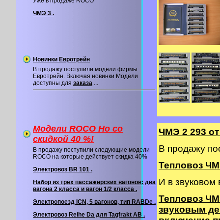
Уже в продаже ROCO
ЧМЭ 3 .
Новинки Евротрейн
В продажу поступили модели фирмы
Евротрейн. Включая новинки Модели
доступны для
заказа
...
Модели ROCO Ho со
ЧМЭ 2 293 о
cкидкой 40 %!
В продажу по
В продажу поступили следующие модели
ROCO на которые действует скидка 40%
Тепловоз ЧМЭ
Электровоз BR 101 .
И в звуковом
Набор из трёх пассажирских вагонов: два
вагона 2 класса и вагон 1/2 класса .
Тепловоз ЧМ
Электропоезд ICN, 5 вагонов, тип RABDe .
звуковым де
Электровоз Reihe Da для Tagfrakt AB .