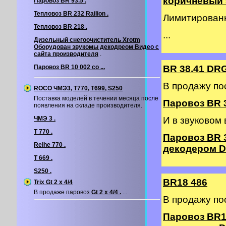
коричневый э
Паровоз BR 93.5 .
Тепловоз BR 232 Railion .
Лимитирован
Тепловоз BR 218 .
...
Дизельный снегоочиститель Xrotm
Оборудован звукомы декодреом
Видео с
сайта производителя
.
Паровоз BR 10 002 со ...
BR 38.41 DR
В продажу по
ROCO ЧМЭ3, T770, T699, S250
Поставка моделей в течении месяца после
Паровоз BR 3
появления на складе производителя.
ЧМЭ 3 .
И в звуковом
T 770 .
Паровоз BR 
Reihe 770 .
декодером DC
T 669 .
S250 .
BR18 486
Trix Gt 2 х 4/4
В продаже паровоз
Gt 2 х 4/4 .
...
В продажу по
Паровоз BR1