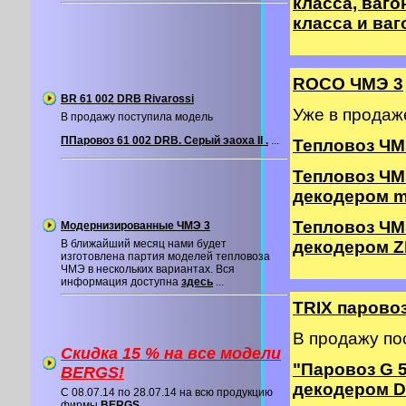
класса, вагон
класса и ваг
ROCO ЧМЭ 3
BR 61 002 DRB Rivarossi
Уже в прода
В продажу поступила модель
ППаровоз 61 002 DRB. Серый эаоха II .
...
Тепловоз ЧМ
Тепловоз ЧМ
декодером m
Тепловоз ЧМ
Модернизированные ЧМЭ 3
В ближайший месяц нами будет
декодером Z
изготовлена партия моделей тепловоза
ЧМЭ в нескольких вариантах. Вся
информация доступна
здесь
...
TRIX паровоз
В продажу по
Скидка 15 % на все модели
"Паровоз G 
BERGS!
декодером 
C 08.07.14 по 28.07.14 на всю продукцию
фирмы
BERGS