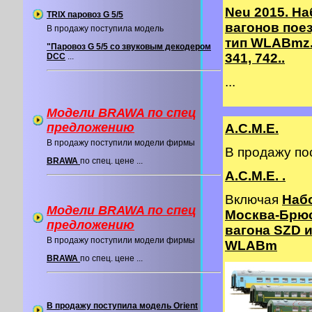
Neu 2015. На
TRIX паровоз G 5/5
вагонов пое
В продажу поступила модель
тип WLABmz.
"Паровоз G 5/5 со звуковым декодером
341, 742..
DCC
...
...
Модели BRAWA по спец
предложению
A.C.M.E.
В продажу поступили модели фирмы
В продажу п
BRAWA
по спец. цене ...
A.C.M.E. .
Включая
Наб
Модели BRAWA по спец
Москва-Брюс
предложению
вагона SZD и
В продажу поступили модели фирмы
WLABm
BRAWA
по спец. цене ...
В продажу поступила модель Orient