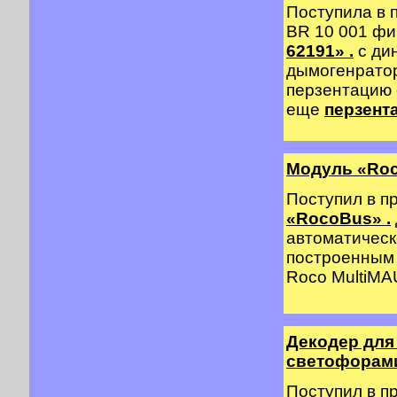
Поступила в 
BR 10 001 
62191» .
с ди
дымогенратор
перзентацию
еще
перзент
Модуль «Ro
Поступил в п
«RocoBus» .
автоматическ
построенным 
Roco MultiMAU
Декодер для
светофорами 
Поступил в п