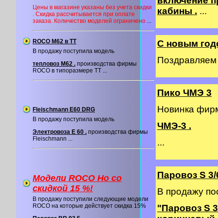
включение п
Цены в магазине указаны без учета скидки
кабины .
...
. Скидка рассчитывается при оплате
заказа. Количество моделей ограничено
...
ROCO M62 в ТТ
С новым год
В продажу поступила модель
Поздравляем в
тепловоз М62 .
производства фирмы
ROCO в типоразмере ТТ ...
Пико ЧМЭ 3
Новинка фи
Fleischmann E60 DRG
В продажу поступила модель
ЧМЭ-3 .
Электровоза E 60 .
производства фирмы
Fleischmann ...
...
Паровоз S 3/
Модели ROCO Ho со
cкидкой 15 %!
В продажу по
В продажу поступили следующие модели
ROCO на которые действует скидка 15%
"Паровоз S 3