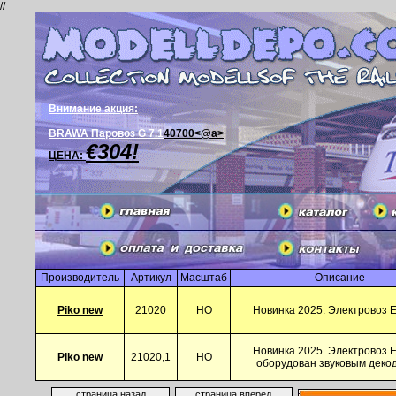
//
Внимание акция:
BRAWA Паровоз G 7.1
40700<@a>
€304!
ЦЕНА:
Производитель
Артикул
Масштаб
Описание
Piko new
21020
HO
Новинка 2025. Электровоз E
Новинка 2025. Электровоз E
Piko new
21020,1
HO
оборудован звуковым деко