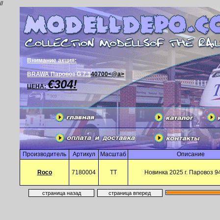
//
Внимание акция:
BRAWA Паровоз G 7.1
40700<@a>
€304!
ЦЕНА:
Производитель
Артикул
Масштаб
Описание
Roco
7180004
TT
Новинка 2025 г. Паровоз 9