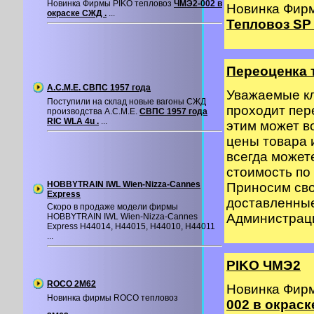
Новинка Фирмы PIKO тепловоз
ЧМЭ2-002 в
Новинка Фир
окраске СЖД .
...
Тепловоз SP 
Переоценка 
A.C.M.E. СВПС 1957 года
Уважаемые кл
Поступили на склад новые вагоны СЖД
проходит пер
производства A.C.M.E.
СВПС 1957 года
RIC WLA 4u .
...
этим может в
цены товара 
всегда может
стоимость по 
HOBBYTRAIN IWL Wien-Nizza-Cannes
Приносим сво
Express
доставленные
Скоро в продаже модели фирмы
Администрация
HOBBYTRAIN IWL Wien-Nizza-Cannes
Express H44014, H44015, H44010, H44011
...
PIKO ЧМЭ2
ROCO 2M62
Новинка Фир
Новинка фирмы ROCO тепловоз
002 в окраск