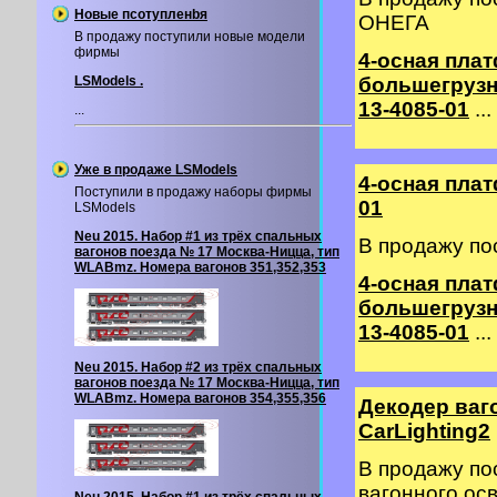
Новые псотупленbя
ОНЕГА
В продажу поступили новые модели
фирмы
4-осная пла
LSModels .
большегрузн
13-4085-01
...
...
Уже в продаже LSModels
4-осная пла
Поступили в продажу наборы фирмы
01
LSModels
Neu 2015. Набор #1 из трёх спальных
В продажу по
вагонов поезда № 17 Москва-Ницца, тип
WLABmz. Номера вагонов 351,352,353
4-осная пла
большегрузн
13-4085-01
...
Neu 2015. Набор #2 из трёх спальных
вагонов поезда № 17 Москва-Ницца, тип
WLABmz. Номера вагонов 354,355,356
Декодер ваг
CarLighting2
В продажу по
вагонного о