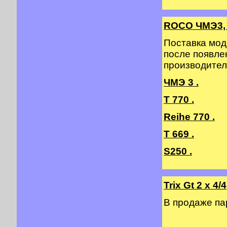
ROCO ЧМЭ3, 
Поставка мод
после появле
производител
ЧМЭ 3 .
T 770 .
Reihe 770 .
T 669 .
S250 .
Trix Gt 2 х 4/4
В продаже п