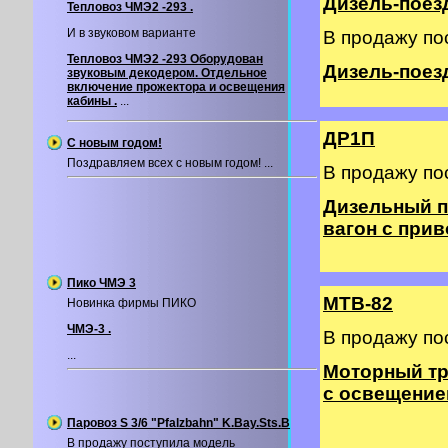
Дизель-поезд
Тепловоз ЧМЭ2 -293 .
И в звуковом варианте
В продажу по
Тепловоз ЧМЭ2 -293 Оборудован
Дизель-поезд 
звуковым декодером. Отдельное
включение прожектора и освещения
кабины .
...
ДР1П
С новым годом!
Поздравляем всех с новым годом! ...
В продажу по
Дизельный п
вагон с прив
Пико ЧМЭ 3
МТВ-82
Новинка фирмы ПИКО
ЧМЭ-3 .
В продажу по
...
Моторный тр
с освещение
Паровоз S 3/6 "Pfalzbahn" K.Bay.Sts.B
В продажу поступила модель