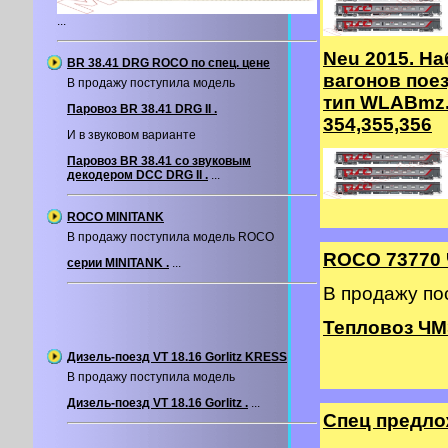
...
Neu 2015. На
BR 38.41 DRG ROCO по спец. цене
вагонов пое
В продажу поступила модель
тип WLABmz.
Паровоз BR 38.41 DRG II .
354,355,356
И в звуковом варианте
Паровоз BR 38.41 со звуковым
декодером DCC DRG II .
...
ROCO MINITANK
В продажу поступила модель ROCO
ROCO 73770
серии MINITANK .
...
В продажу п
Тепловоз ЧМ
Дизель-поезд VT 18.16 Gorlitz KRESS
В продажу поступила модель
Дизель-поезд VT 18.16 Gorlitz .
...
Спец предл