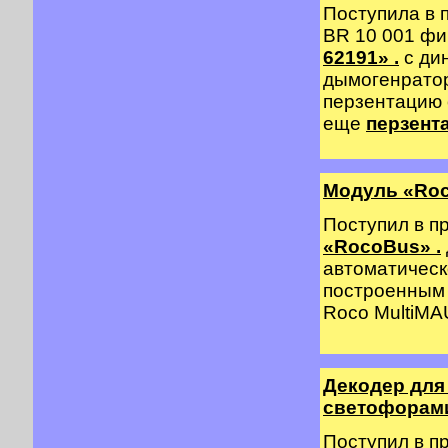
Поступила в 
BR 10 001 
62191» .
с ди
дымогенратор
перзентацию
еще
перзент
Модуль «Ro
Поступил в п
«RocoBus» .
автоматическ
построенным 
Roco MultiMAU
Декодер для
светофорами 
Поступил в п