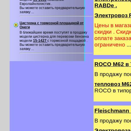
Евролайнлогистик .
RABDe .
Вы можете оставить предварительную
заявку ...
Электровоз R
Цистерна с тормозной площадкой от
Цены в магаз
Онеги
скидки . Скид
В ближайшее время поступят в продажу
модели цистерна для перевозки бензина
оплате заказ
модели
15-1427
с тормозной пощадкой .
ограничено
...
Вы можете оставить предварительную
заявку ...
ROCO M62 в 
В продажу по
тепловоз М62
ROCO в типор
Fleischmann
В продажу по
Электровоза 