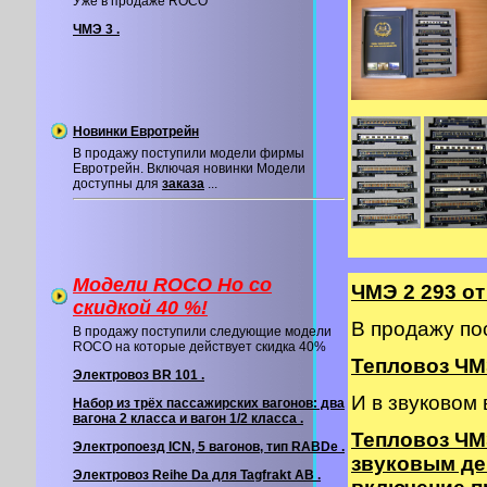
Уже в продаже ROCO
ЧМЭ 3 .
Новинки Евротрейн
В продажу поступили модели фирмы
Евротрейн. Включая новинки Модели
доступны для
заказа
...
Модели ROCO Ho со
ЧМЭ 2 293 о
cкидкой 40 %!
В продажу по
В продажу поступили следующие модели
ROCO на которые действует скидка 40%
Тепловоз ЧМЭ
Электровоз BR 101 .
И в звуковом
Набор из трёх пассажирских вагонов: два
вагона 2 класса и вагон 1/2 класса .
Тепловоз ЧМ
Электропоезд ICN, 5 вагонов, тип RABDe .
звуковым де
Электровоз Reihe Da для Tagfrakt AB .