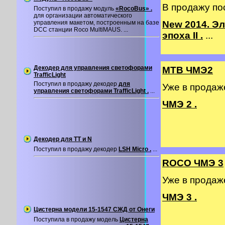
В продажу по
Поступил в продажу модуль
«RocoBus» .
для организации автоматического
управления макетом, построенным на базе
New 2014. Э
DCC станции Roco MultiMAUS. ...
эпоха II .
...
Декодер для управления светофорами
MTB ЧМЭ2
TrafficLight
Поступил в продажу декодер
для
Уже в прода
управления светофорами TrafficLight .
...
ЧМЭ 2 .
Декодер для TT и N
Поступил в продажу декодер
LSH Micro .
...
ROCO ЧМЭ 3
Уже в прода
ЧМЭ 3 .
Цистерна модели 15-1547 СЖД от Онеги
Поступила в продажу модель
Цистерна