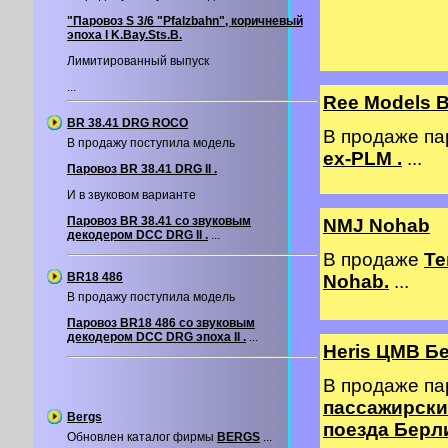
"Паровоз S 3/6 "Pfalzbahn", коричневый
эпоха I K.Bay.Sts.B.
Лимитированный выпуск
...
Ree Models 
BR 38.41 DRG ROCO
В продаже п
В продажу поступила модель
ex-PLM .
...
Паровоз BR 38.41 DRG II .
И в звуковом варианте
Паровоз BR 38.41 со звуковым
NMJ Nohab
декодером DCC DRG II .
...
В продаже
Те
BR18 486
Nohab.
...
В продажу поступила модель
Паровоз BR18 486 со звуковым
декодером DCС DRG эпоха II .
...
Heris ЦМВ Б
В продаже п
пассажирских
Bergs
поезда Берл
Обновлен каталог фирмы
BERGS
...