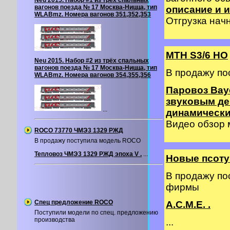
Neu 2015. Набор #1 из трёх спальных
вагонов поезда № 17 Москва-Ницца, тип
описание и и
WLABmz. Номера вагонов 351,352,353
Отгрузка начн
MTH S3/6 HO
Neu 2015. Набор #2 из трёх спальных
вагонов поезда № 17 Москва-Ницца, тип
В продажу по
WLABmz. Номера вагонов 354,355,356
Паровоз Baye
звуковым де
...
динамическ
Видео обзор
ROCO 73770 ЧМЭ3 1329 РЖД
В продажу поступила модель ROCO
Тепловоз ЧМЭ3 1329 РЖД эпоха V .
...
Новые псоту
В продажу по
фирмы
Спец предложение ROCO
A.C.M.E. .
Поступили модели по спец. предложению
производства
...