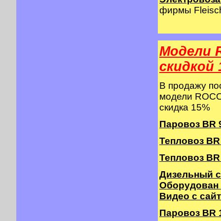
фирмы Fleisch
Модели 
cкидкой 
В продажу п
модели ROCO 
скидка 15%
Паровоз BR 9
Тепловоз BR 2
Тепловоз BR 
Дизельный с
Оборудован
Видео с сай
Паровоз BR 10