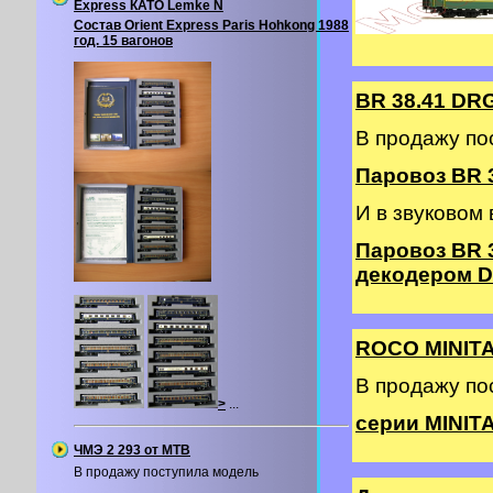
Express КАТО Lemke N
Состав Orient Express Paris Hohkong 1988
год. 15 вагонов
BR 38.41 DR
В продажу по
Паровоз BR 3
И в звуковом
Паровоз BR 
декодером DC
ROCO MINIT
В продажу п
>
...
серии MINITA
ЧМЭ 2 293 от MTB
В продажу поступила модель