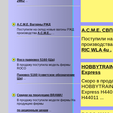
2М62
...
A.C.M.E. Вагорны РЖД
A.C.M.E. СВП
Поступили на склад новые вагоны РЖД
производства
A.C.M.E. .
...
Поступили на
производства
RIC WLA 4u .
Roco павровоз S160 (Ша)
В продажу поступила модель фирмы
HOBBYTRAIN 
ROCO
Express
Паровоз S160 (советское обозначение
Ша)
...
Скоро в про
HOBBYTRAIN 
Express H440
Скидки на продукцию BRAWA!
H44011 ...
В продажу поступили модели фирмы На
продукцию фирмы
по акционным ценам
...