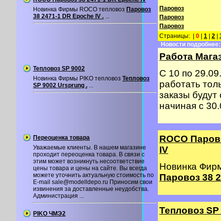
Паровоз
Новинка Фирмы ROCO тепловоз
Паровоз
38 2471-1 DR Epoche IV .
...
Паровоз
Паровоз
Страницы: |
0
|
1
|
2
|
Новости подробнее:
Работа Магаз
Тепловоз SP 9002
С 10 по 29.09
Новинка Фирмы PIKO тепловоз
Тепловоз
работать толь
SP 9002 Ursprung .
...
заказы будут
начиная с 30.0
ROCO Парово
Переоценка товара
Уважаемые клиенты. В нашем магазине
IV
проходит переоценка товара. В связи с
этим может возникнуть несоответствие
Новинка Фир
цены товара и цены на сайте. Вы всегда
можете уточнить актуальную стоимость по
Паровоз 38 2
E-mail sale@modelldepo.ru Приносим свои
извинения за доставленные неудобства.
Администрация ...
Тепловоз SP
PIKO ЧМЭ2