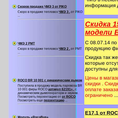
информация 
Скоров продаже ЧМЭ 3 от PIKO
Скоро в продаже тепловоз
ЧМЭ 3 .
от PIKO
...
Скидка 1
модели 
C 08.07.14 по
ЧМЭ 2 PMT
продукцию 
Скоро в продаже тепловоз
ЧМЭ 2 .
от PMT
...
Скидка так ж
которые отсу
доступны для
Цены в магаз
ROCO BR 10 001 с динамическим дымом
скидки . Скид
Поступила в продажу модель паровоза BR
оплате заказ
10 001 фиры ROCO
артикул 62191» .
с
динамическим дымогенраторм и звуком.
ограничено
...
Посмотреть перзентацию от
от ROCO
Посмотреть еще
перзентацию
...
Е17,1 от RO
Модуль «RocoBus»