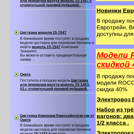
для перевозки мазута модель 15-1547.с
отопительной паровой рубашкой .
...
Новинки Евр
В продажу п
Евротрейн. В
Цистерна модели 15-1547
доступны дл
В ближайшее время поступят в продажу
модели цистерна для перевозки бензина и
нефти
модель 15-1547
Компании
Транреил .
Модели 
Вы можете оставить предварительную
заявку ...
cкидкой 
Онега
В продажу п
Поступила в продажу модель
Цистерна
модели ROCO 
для перевозки мазута модель 15-1443-
скидка 40%
02.с отопительной паровой рубашкой .
...
Электровоз B
Набор из тр
вагонов: два
Цистерна Компании Евролайнлогистик от
Онеги
1/2 класса .
В ближайшее время поступят в продажу
модели цистерна для перевозки бензина
Электропоезд
модели
15-1443
Компании