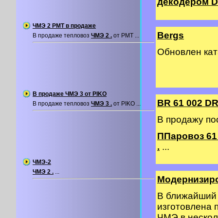
декодером DC
ЧМЭ 2 PMT в продаже
Bergs
В продаже тепловоз
ЧМЭ 2 .
от PMT ...
Обновлен ка
В продаже ЧМЭ 3 от PIKO
BR 61 002 DR
В продаже тепловоз
ЧМЭ 3 .
от PIKO ...
В продажу по
ППаровоз 61 
.
...
ЧМЭ-2
ЧМЭ 2 .
...
Модернизир
В ближайший 
изготовлена 
ЧМЭ в нескол