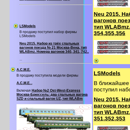
Neu 2015. На
вагонов пое
тип WLABmz.
LSModels
В продажу поступил набор фирмы
354,355,356
LSModels
Neu 2015. Набор из трёх спальных
вагонов поезда № 21 Москва-Вена, тип
WLABmz. Номера вагонов 340, 341, 742..
...
A.C.M.E.
LSModels
В продажу поступила модели фирмы
В ближайшее 
A.C.M.E. .
поступил на
Включая
Набор №2 Ost-West-Express
Москва-Брюссель: два спальных вагона
Neu 2015. На
SZD и спальный вагон UZ, тип WLABm
вагонов пое
тип WLABmz.
351,352,353