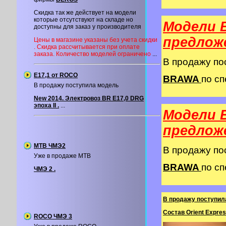
Скидка так же действует на модели
которые отсутствуют на складе но
Модели 
доступны для заказ у производителя
предлож
Цены в магазине указаны без учета скидки
. Скидка рассчитывается при оплате
заказа. Количество моделей ограничено
...
В продажу п
Е17,1 от ROCO
BRAWA
по сп
В продажу поступила модель
New 2014. Электровоз BR E17,0 DRG
эпоха II .
...
Модели 
предлож
MTB ЧМЭ2
В продажу п
Уже в продаже MTB
BRAWA
по сп
ЧМЭ 2 .
В продажу поступил
Состав Orient Expres
ROCO ЧМЭ 3