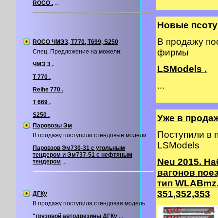
ROCO .
...
Новые псоту
В продажу по
ROCO ЧМЭ3, T770, T699, S250
фирмы
Спец. Предложение на можели:
ЧМЭ 3 .
LSModels .
T 770 .
...
Reihe 770 .
T 669 .
S250 .
Уже в прода
Паровозы Эм
Поступили в
В продажу поступили стендовые модели
LSModels
Паровзов Эм730-31 с угольным
тендером и Эм737-51 с нефтяным
Neu 2015. На
тендером
...
вагонов пое
тип WLABmz.
351,352,353
ДГКу
В продажу поступила стендовая модель
"грузовой автодрезины ДГКу
...