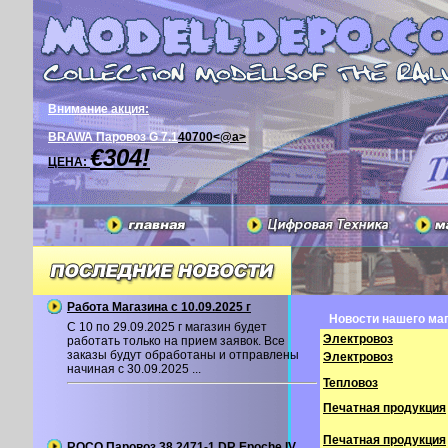
Внимание акция:
BRAWA Паровоз G 7.1
40700<@a>
€304!
ЦЕНА:
Работа Магазина с 10.09.2025 г
Новости нашего маг
С 10 по 29.09.2025 г магазин будет
Электровоз
работать только на прием заявок. Все
заказы будут обработаны и отправлены
Электровоз
начиная с 30.09.2025 ...
Тепловоз
Печатная продукция
Печатная продукция
ROCO Паровоз 38 2471-1 DR Epoche IV