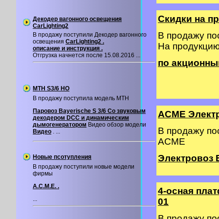
Скидки на п
Декодер вагонного освещения
CarLighting2
В продажу п
В продажу поступили Декодер вагонного
освещения
CarLighting2 .
На продукци
описание и инструкция .
Отгрузка начнется после 15.08.2016 ...
по акционны
MTH S3/6 HO
В продажу поступила модель MTH
Паровоз Bayerische S 3/6 Со звуковым
ACME Элект
декодером DCC и динамическим
дымогенератором
Видео обзор модели
В продажу п
Видео
. ...
ACME
Электровоз 
Новые псотупления
В продажу поступили новые модели
фирмы
A.C.M.E. .
4-осная пла
...
01
В продажу п