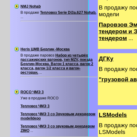
NMJ Nohab
В продажу по
В продаже
Тепловоз Serie Di3a.627 Nohab.
модели
...
Паровзов Эм
тендером и 
тендером
...
Heris ЦМВ Берлин -Москва
В продаже паровоз
Набор из четырёх
ДГКу
пассажирских вагонов, тип MZV, поезда
Берлин-Москва. Вагон 1 класса, вагон 2
В продажу по
класса, вагон 1/2 класса и вагон-
ресторан.
...
"грузовой а
ROCO ЧМЭ 3
Уже в продаже ROCO
Тепловоз ЧМЭ 3
LSModels
Тепловоз ЧМЭ 3 со Звуковым декодером
modelldepo
В продажу по
Тепловоз ЧМЭ 3 со звуковым декодером
ZIMO
...
LSModels