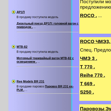
Поступили мо
предложению
ДР1П
ROCO .
...
В продажу поступила модель
Дизельный поезд ДР1П: головной вагон с
приводом .
...
ROCO ЧМЭ3, 
МТВ-82
Спец. Предло
В продажу поступила модель
ЧМЭ 3 .
Моторный трамвайный вагон МТВ-82 с
освещением .
...
T 770 .
Reihe 770 .
Ree Models BR 231
T 669 .
В продаже паровоз
Паровоз BR 231 ex-
PLM .
...
S250 .
Паровозы Э