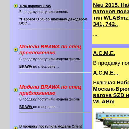
Neu 2015. На
TRIX паровоз G 5/5
вагонов пое
В продажу поступила модель
тип WLABmz.
"Паровоз G 5/5 со звуковым декодером
341, 742..
DCC
...
...
Модели BRAWA по спец
предложению
A.C.M.E.
В продажу поступили модели фирмы
В продажу п
BRAWA
по спец. цене ...
A.C.M.E. .
Включая
Наб
Модели BRAWA по спец
Москва-Брюс
предложению
вагона SZD и
В продажу поступили модели фирмы
WLABm
BRAWA
по спец. цене ...
В продажу поступила модель Orient