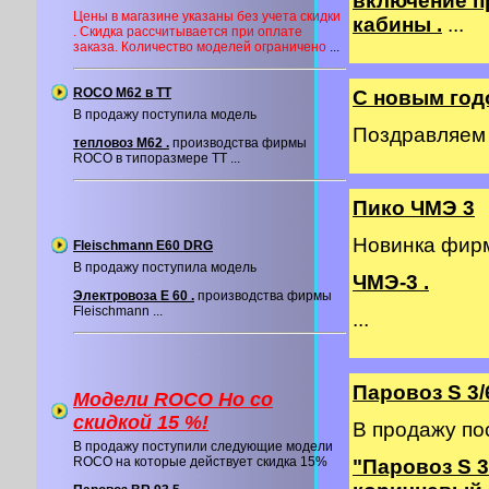
включение п
Цены в магазине указаны без учета скидки
кабины .
...
. Скидка рассчитывается при оплате
заказа. Количество моделей ограничено
...
ROCO M62 в ТТ
С новым год
В продажу поступила модель
Поздравляем в
тепловоз М62 .
производства фирмы
ROCO в типоразмере ТТ ...
Пико ЧМЭ 3
Новинка фи
Fleischmann E60 DRG
В продажу поступила модель
ЧМЭ-3 .
Электровоза E 60 .
производства фирмы
Fleischmann ...
...
Паровоз S 3/
Модели ROCO Ho со
cкидкой 15 %!
В продажу по
В продажу поступили следующие модели
ROCO на которые действует скидка 15%
"Паровоз S 3