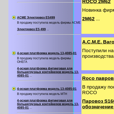
ROCO 2M62
Новинка фир
ACME Электровоз ES499
2М62
...
В продажу поступила модель фирмы ACME
Электровоз ES 499
...
A.C.M.E. Ва
Поступили на
4-осная платформа модель 13-4085-01
производств
В продажу поступила модель фирмы
ОНЕГА
4-осная платформа фитинговая для
большегрузных контейнеров модель 13-
4085-01
...
Roco павров
В продажу п
4-осная платформа модель 13-4085-01
ROCO
В продажу поступила модель MTH
Паровоз S16
4-осная платформа фитинговая для
большегрузных контейнеров модель 13-
обозначение
4085-01
...