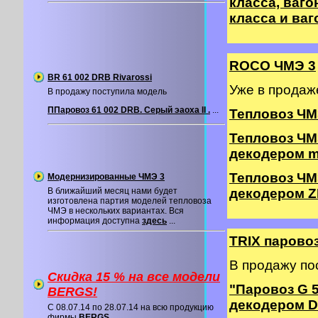
класса, вагон
класса и ваг
ROCO ЧМЭ 3
BR 61 002 DRB Rivarossi
Уже в прода
В продажу поступила модель
ППаровоз 61 002 DRB. Серый эаоха II .
...
Тепловоз ЧМ
Тепловоз ЧМ
декодером m
Тепловоз ЧМ
Модернизированные ЧМЭ 3
В ближайший месяц нами будет
декодером Z
изготовлена партия моделей тепловоза
ЧМЭ в нескольких вариантах. Вся
информация доступна
здесь
...
TRIX паровоз
В продажу по
Скидка 15 % на все модели
"Паровоз G 
BERGS!
декодером 
C 08.07.14 по 28.07.14 на всю продукцию
фирмы
BERGS