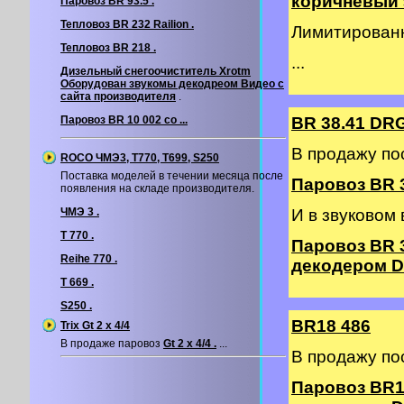
коричневый э
Паровоз BR 93.5 .
Тепловоз BR 232 Railion .
Лимитирован
Тепловоз BR 218 .
...
Дизельный снегоочиститель Xrotm
Оборудован звукомы декодреом
Видео с
сайта производителя
.
Паровоз BR 10 002 со ...
BR 38.41 DR
В продажу по
ROCO ЧМЭ3, T770, T699, S250
Поставка моделей в течении месяца после
Паровоз BR 3
появления на складе производителя.
ЧМЭ 3 .
И в звуковом
T 770 .
Паровоз BR 
Reihe 770 .
декодером DC
T 669 .
S250 .
BR18 486
Trix Gt 2 х 4/4
В продаже паровоз
Gt 2 х 4/4 .
...
В продажу по
Паровоз BR1