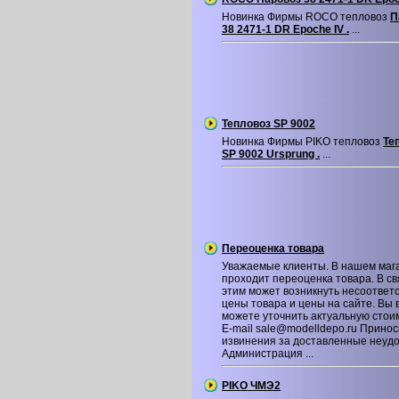
Новинка Фирмы ROCO тепловоз
П
38 2471-1 DR Epoche IV .
...
Тепловоз SP 9002
Новинка Фирмы PIKO тепловоз
Те
SP 9002 Ursprung .
...
Переоценка товара
Уважаемые клиенты. В нашем маг
проходит переоценка товара. В св
этим может возникнуть несоответ
цены товара и цены на сайте. Вы 
можете уточнить актуальную стои
E-mail sale@modelldepo.ru Принос
извинения за доставленные неудо
Администрация ...
PIKO ЧМЭ2