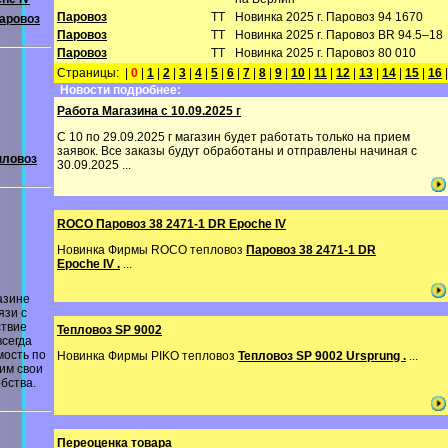
Паровоз
TT
Новинка 2025 г. Паровоз 94 1670
аровоз
Паровоз
TT
Новинка 2025 г. Паровоз BR 94.5–18
Паровоз
TT
Новинка 2025 г. Паровоз 80 010
Страницы: |
0
|
1
|
2
|
3
|
4
|
5
|
6
|
7
|
8
|
9
|
10
|
11
|
12
|
13
|
14
|
15
|
16
Новости подробнее:
Работа Магазина с 10.09.2025 г
С 10 по 29.09.2025 г магазин будет работать только на прием
заявок. Все заказы будут обработаны и отправлены начиная с
пловоз
30.09.2025 ...
ROCO Паровоз 38 2471-1 DR Epoche IV
Новинка Фирмы ROCO тепловоз
Паровоз 38 2471-1 DR
Epoche IV .
...
азине
язи с
ствие
Тепловоз SP 9002
всегда
мость по
Новинка Фирмы PIKO тепловоз
Тепловоз SP 9002 Ursprung .
...
им свои
бства.
Переоценка товара