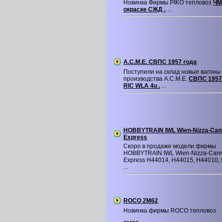
Новинка Фирмы PIKO тепловоз
ЧМ
окраске СЖД .
...
A.C.M.E. СВПС 1957 года
Поступили на склад новые вагон
производства A.C.M.E.
СВПС 1957
RIC WLA 4u .
...
HOBBYTRAIN IWL Wien-Nizza-Can
Express
Скоро в продаже модели фирмы
HOBBYTRAIN IWL Wien-Nizza-Can
Express H44014, H44015, H44010,
...
ROCO 2M62
Новинка фирмы ROCO тепловоз