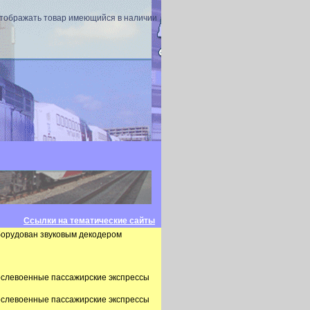
отображать товар имеющийся в наличии
Ссылки на тематические сайты
оборудован звуковым декодером
послевоенные пассажирские экспрессы
послевоенные пассажирские экспрессы