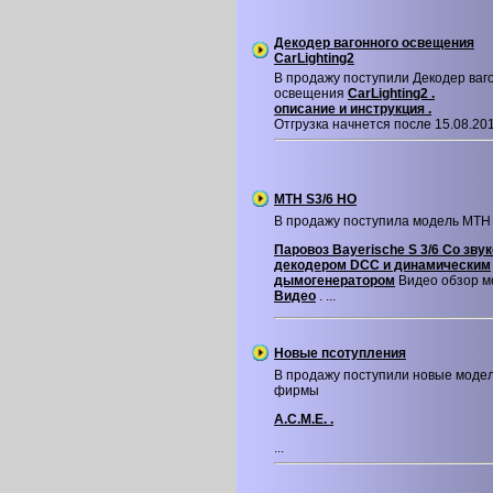
Декодер вагонного освещения
CarLighting2
В продажу поступили Декодер ваг
освещения
CarLighting2 .
описание и инструкция .
Отгрузка начнется после 15.08.2016
MTH S3/6 HO
В продажу поступила модель MTH
Паровоз Bayerische S 3/6 Со зву
декодером DCC и динамическим
дымогенератором
Видео обзор м
Видео
. ...
Новые псотупления
В продажу поступили новые моде
фирмы
A.C.M.E. .
...