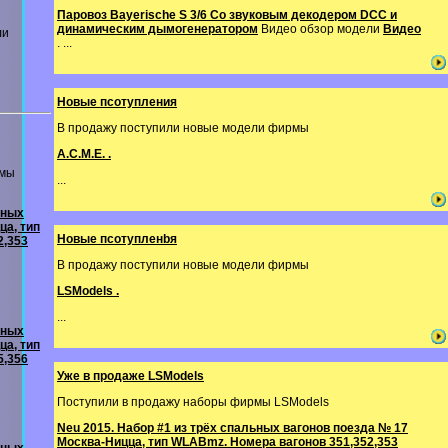
Паровоз Bayerische S 3/6 Со звуковым декодером DCC и
динамическим дымогенератором
Видео обзор модели
Видео
ли
. ...
Новые псотупления
В продажу поступили новые модели фирмы
A.C.M.E. .
рмы
...
ьных
ца, тип
Новые псотупленbя
2,353
В продажу поступили новые модели фирмы
LSModels .
...
ьных
ца, тип
5,356
Уже в продаже LSModels
Поступили в продажу наборы фирмы LSModels
Neu 2015. Набор #1 из трёх спальных вагонов поезда № 17
Москва-Ницца, тип WLABmz. Номера вагонов 351,352,353