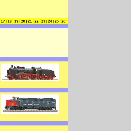
|
17
|
18
|
19
|
20
|
21
|
22
|
23
|
24
|
25
|
26
|