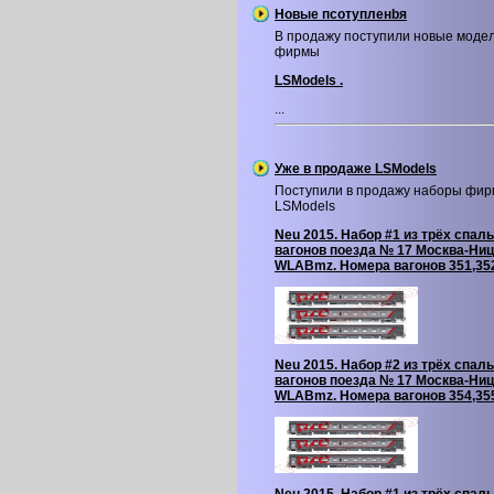
Новые псотупленbя
В продажу поступили новые моде
фирмы
LSModels .
...
Уже в продаже LSModels
Поступили в продажу наборы фи
LSModels
Neu 2015. Набор #1 из трёх спал
вагонов поезда № 17 Москва-Ниц
WLABmz. Номера вагонов 351,35
Neu 2015. Набор #2 из трёх спал
вагонов поезда № 17 Москва-Ниц
WLABmz. Номера вагонов 354,35