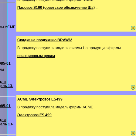
Паровоз S160 (советское обозначение Ша)
...
рмы ACME
Скидки на продукцию BRAWA!
В продажу поступили модели фирмы На продукцию фирмы
по акционным ценам
...
085-01
мы
для
ель 13-
ACME Электровоз ES499
085-01
В продажу поступила модель фирмы ACME
Электровоз ES 499
...
для
ель 13-