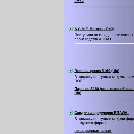
2М62
...
A.C.M.E. Вагорны РЖД
Поступили на склад новые вагон
производства
A.C.M.E. .
...
Roco павровоз S160 (Ша)
В продажу поступила модель фир
ROCO
Паровоз S160 (советское обозна
Ша)
...
Скидки на продукцию BRAWA!
В продажу поступили модели фир
продукцию фирмы
по акционным ценам
...