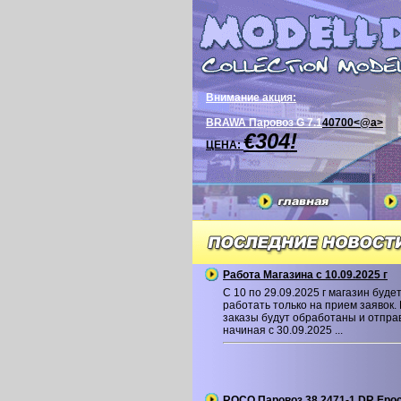
Внимание акция:
BRAWA Паровоз G 7.1
40700<@a>
€304!
ЦЕНА:
Работа Магазина с 10.09.2025 г
С 10 по 29.09.2025 г магазин буде
работать только на прием заявок.
заказы будут обработаны и отпр
начиная с 30.09.2025 ...
ROCO Паровоз 38 2471-1 DR Epoc