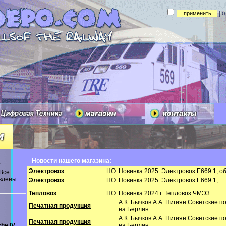
| 
Новости нашего магазина:
т
Электровоз
HO
Новинка 2025. Электровоз E669.1, 
 Все
авлены
Электровоз
HO
Новинка 2025. Электровоз E669.1,
Тепловоз
HO
Новинка 2024 г. Тепловоз ЧМЭ3
А.К. Бычков А.А. Нигиян Советские 
Печатная продукция
на Берлин
А.К. Бычков А.А. Нигиян Советские 
Печатная продукция
he IV
на Берлин