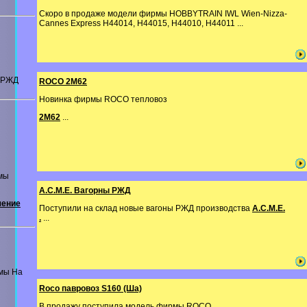
Скоро в продаже модели фирмы HOBBYTRAIN IWL Wien-Nizza-
Cannes Express H44014, H44015, H44010, H44011 ...
ы РЖД
ROCO 2M62
Новинка фирмы ROCO тепловоз
2М62
...
мы
A.C.M.E. Вагорны РЖД
чение
Поступили на склад новые вагоны РЖД производства
A.C.M.E.
.
...
мы На
Roco павровоз S160 (Ша)
В продажу поступила модель фирмы ROCO