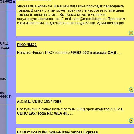
Э2-002 в
Уважаемые клиенты. В нашем магазине проходит переоценка
товара. В связи с этим может возникнуть несоответствие цены
товара и цены на сайте. Вы всегда можете уточнить
актуальную стоимость по E-mail sale@modelldepo.ru Приносим
свои извинения за доставленные неудобства. Администрация
...
ы СЖД
PIKO ЧМЭ2
 года
Новинка Фирмы PIKO тепловоз
ЧМЭ2-002 в окраске СЖД .
...
nes
nes
 H44011
A.C.M.E. СВПС 1957 года
Поступили на склад новые вагоны СЖД производства A.C.M.E.
СВПС 1957 года RIC WLA 4u .
...
HOBBYTRAIN IWL Wien-Nizza-Cannes Express