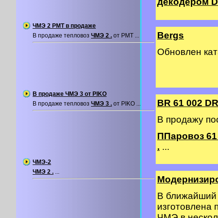
декодером DC
ЧМЭ 2 PMT в продаже
Bergs
В продаже тепловоз
ЧМЭ 2 .
от PMT ...
Обновлен ка
В продаже ЧМЭ 3 от PIKO
BR 61 002 DR
В продаже тепловоз
ЧМЭ 3 .
от PIKO ...
В продажу по
ППаровоз 61 
.
...
ЧМЭ-2
ЧМЭ 2 .
...
Модернизир
В ближайший 
изготовлена 
ЧМЭ в нескол