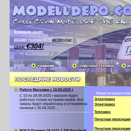
Внимание акция:
BRAWA Паровоз G 7.1
40700<@a>
€304!
ЦЕНА:
Работа Магазина с 10.09.2025 г
Новости нашего маг
С 10 по 29.09.2025 г магазин будет
Электровоз
работать только на прием заявок. Все
заказы будут обработаны и отправлены
Электровоз
начиная с 30.09.2025 ...
Тепловоз
Печатная продукция
Печатная продукция
ROCO Паровоз 38 2471-1 DR Epoche IV