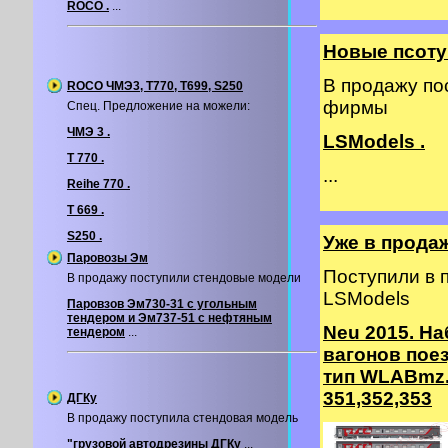
ROCO .
...
Новые псоту
В продажу по
ROCO ЧМЭ3, T770, T699, S250
фирмы
Спец. Предложение на можели:
ЧМЭ 3 .
LSModels .
T 770 .
...
Reihe 770 .
T 669 .
S250 .
Уже в прода
Паровозы Эм
Поступили в
В продажу поступили стендовые модели
LSModels
Паровзов Эм730-31 с угольным
тендером и Эм737-51 с нефтяным
Neu 2015. На
тендером
...
вагонов пое
тип WLABmz.
351,352,353
ДГКу
В продажу поступила стендовая модель
"грузовой автодрезины ДГКу
...