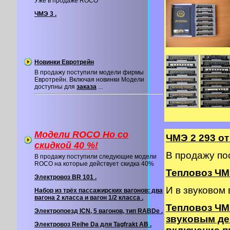
Уже в продаже ROCO
ЧМЭ 3 .
Новинки Евротрейн
В продажу поступили модели фирмы
Евротрейн. Включая новинки Модели
доступны для
заказа
...
Модели ROCO Ho со
ЧМЭ 2 293 о
cкидкой 40 %!
В продажу по
В продажу поступили следующие модели
ROCO на которые действует скидка 40%
Тепловоз ЧМЭ
Электровоз BR 101 .
И в звуковом
Набор из трёх пассажирских вагонов: два
вагона 2 класса и вагон 1/2 класса .
Тепловоз ЧМ
Электропоезд ICN, 5 вагонов, тип RABDe .
звуковым де
Электровоз Reihe Da для Tagfrakt AB .