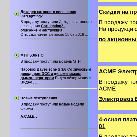
Скидки на п
Декодер вагонного освещения
CarLighting2
В продажу п
В продажу поступили Декодер вагонного
освещения
CarLighting2 .
На продукци
описание и инструкция .
Отгрузка начнется после 15.08.2016 ...
по акционны
MTH S3/6 HO
В продажу поступила модель MTH
Паровоз Bayerische S 3/6 Со звуковым
ACME Элект
декодером DCC и динамическим
дымогенератором
Видео обзор модели
В продажу п
Видео
. ...
ACME
Электровоз 
Новые псотупления
В продажу поступили новые модели
фирмы
A.C.M.E. .
4-осная пла
...
01
В продажу п