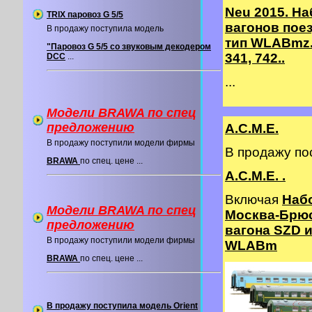
Neu 2015. На
TRIX паровоз G 5/5
вагонов пое
В продажу поступила модель
тип WLABmz.
"Паровоз G 5/5 со звуковым декодером
341, 742..
DCC
...
...
Модели BRAWA по спец
предложению
A.C.M.E.
В продажу поступили модели фирмы
В продажу п
BRAWA
по спец. цене ...
A.C.M.E. .
Включая
Наб
Модели BRAWA по спец
Москва-Брюс
предложению
вагона SZD и
В продажу поступили модели фирмы
WLABm
BRAWA
по спец. цене ...
В продажу поступила модель Orient