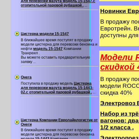
для перевозки мазута модель 15-1547.с
отопительной паровой рубашкой .
...
Новинки Евр
В продажу п
Евротрейн. В
Цистерна модели 15-1547
доступны дл
В ближайшее время поступят в продажу
модели цистерна для перевозки бензина и
нефти
модель 15-1547
Компании
Транреил .
Модели 
Вы можете оставить предварительную
заявку ...
cкидкой 
Онега
В продажу п
Поступила в продажу модель
Цистерна
модели ROCO 
для перевозки мазута модель 15-1443-
скидка 40%
02.с отопительной паровой рубашкой .
...
Электровоз B
Набор из тр
вагонов: два
Цистерна Компании Евролайнлогистик от
Онеги
1/2 класса .
В ближайшее время поступят в продажу
модели цистерна для перевозки бензина
Электропоезд
модели
15-1443
Компании