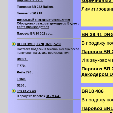
коричневый э
Паровоз BR 93.5 .
Тепловоз BR 232 Railion .
Лимитирован
Тепловоз BR 218 .
...
Дизельный снегоочиститель Xrotm
Оборудован звукомы декодреом
Видео с
сайта производителя
.
Паровоз BR 10 002 со ...
BR 38.41 DR
В продажу по
ROCO ЧМЭ3, T770, T699, S250
Поставка моделей в течении месяца после
Паровоз BR 3
появления на складе производителя.
ЧМЭ 3 .
И в звуковом
T 770 .
Паровоз BR 
Reihe 770 .
декодером DC
T 669 .
S250 .
BR18 486
Trix Gt 2 х 4/4
В продаже паровоз
Gt 2 х 4/4 .
...
В продажу по
Паровоз BR1