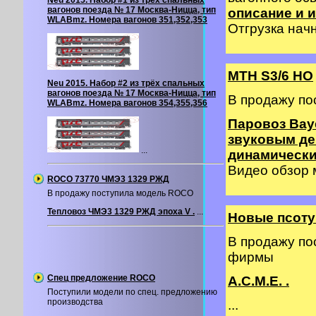
Neu 2015. Набор #1 из трёх спальных
вагонов поезда № 17 Москва-Ницца, тип
описание и и
WLABmz. Номера вагонов 351,352,353
Отгрузка начн
MTH S3/6 HO
Neu 2015. Набор #2 из трёх спальных
вагонов поезда № 17 Москва-Ницца, тип
В продажу по
WLABmz. Номера вагонов 354,355,356
Паровоз Baye
звуковым де
...
динамическ
Видео обзор
ROCO 73770 ЧМЭ3 1329 РЖД
В продажу поступила модель ROCO
Тепловоз ЧМЭ3 1329 РЖД эпоха V .
...
Новые псоту
В продажу по
фирмы
Спец предложение ROCO
A.C.M.E. .
Поступили модели по спец. предложению
производства
...