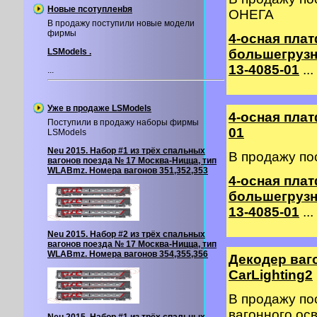
Новые псотупленbя
ОНЕГА
В продажу поступили новые модели
фирмы
4-осная пла
LSModels .
большегрузн
13-4085-01
...
...
Уже в продаже LSModels
4-осная пла
Поступили в продажу наборы фирмы
01
LSModels
Neu 2015. Набор #1 из трёх спальных
В продажу по
вагонов поезда № 17 Москва-Ницца, тип
WLABmz. Номера вагонов 351,352,353
4-осная пла
большегрузн
13-4085-01
...
Neu 2015. Набор #2 из трёх спальных
вагонов поезда № 17 Москва-Ницца, тип
WLABmz. Номера вагонов 354,355,356
Декодер ваг
CarLighting2
В продажу по
вагонного о