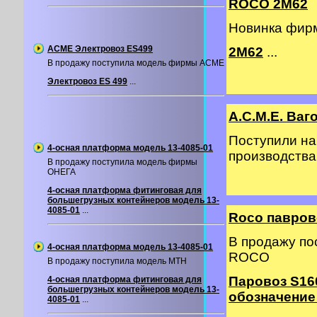
ROCO 2M62
Новинка фир
ACME Электровоз ES499
2М62
...
В продажу поступила модель фирмы ACME
Электровоз ES 499
...
A.C.M.E. Ва
Поступили на
4-осная платформа модель 13-4085-01
производств
В продажу поступила модель фирмы
ОНЕГА
4-осная платформа фитинговая для
большегрузных контейнеров модель 13-
4085-01
...
Roco павров
В продажу п
4-осная платформа модель 13-4085-01
ROCO
В продажу поступила модель MTH
Паровоз S16
4-осная платформа фитинговая для
большегрузных контейнеров модель 13-
обозначение
4085-01
...