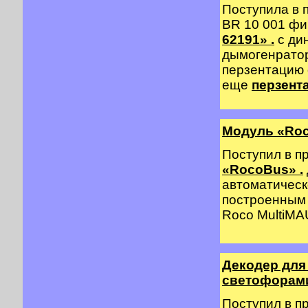
Поступила в 
BR 10 001 
62191» .
с ди
дымогенратор
перзентацию
еще
перзент
Модуль «Ro
Поступил в п
«RocoBus» .
автоматическ
построенным 
Roco MultiMAU
Декодер для
светофорами 
Поступил в п