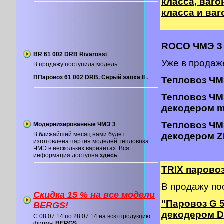
класса, вагон
класса и ваг
ROCO ЧМЭ 3
BR 61 002 DRB Rivarossi
Уже в прода
В продажу поступила модель
ППаровоз 61 002 DRB. Серый эаоха II .
...
Тепловоз ЧМ
Тепловоз ЧМ
декодером m
Тепловоз ЧМ
Модернизированные ЧМЭ 3
В ближайший месяц нами будет
декодером Z
изготовлена партия моделей тепловоза
ЧМЭ в нескольких вариантах. Вся
информация доступна
здесь
...
TRIX паровоз
В продажу по
Скидка 15 % на все модели
"Паровоз G 
BERGS!
декодером 
C 08.07.14 по 28.07.14 на всю продукцию
фирмы
BERGS