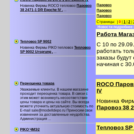
Паровоз
Новинка Фирмы ROCO тепловоз
Паровоз
38 2471-1 DR Epoche IV .
...
Паровоз
Паровоз
Страницы: |
0
|
1
|
2
|
Новости подробнее:
Работа Магаз
Тепловоз SP 9002
С 10 по 29.09
Новинка Фирмы PIKO тепловоз
Тепловоз
работать толь
SP 9002 Ursprung .
...
заказы будут
начиная с 30.0
ROCO Парово
Переоценка товара
Уважаемые клиенты. В нашем магазине
IV
проходит переоценка товара. В связи с
этим может возникнуть несоответствие
Новинка Фир
цены товара и цены на сайте. Вы всегда
можете уточнить актуальную стоимость по
Паровоз 38 2
E-mail sale@modelldepo.ru Приносим свои
извинения за доставленные неудобства.
Администрация ...
Тепловоз SP
PIKO ЧМЭ2