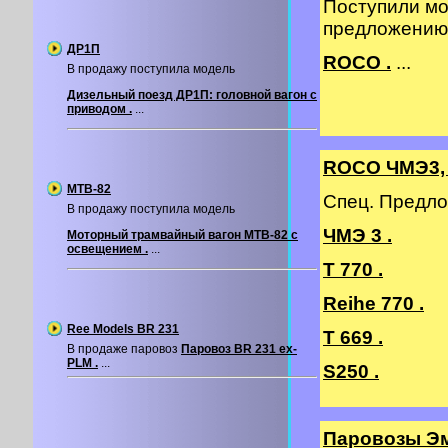
Поступили мо
предложению
ДР1П
ROCO .
...
В продажу поступила модель
Дизельный поезд ДР1П: головной вагон с
приводом .
...
ROCO ЧМЭ3, 
МТВ-82
Спец. Предло
В продажу поступила модель
ЧМЭ 3 .
Моторный трамвайный вагон МТВ-82 с
освещением .
...
T 770 .
Reihe 770 .
Ree Models BR 231
T 669 .
В продаже паровоз
Паровоз BR 231 ex-
PLM .
...
S250 .
Паровозы Э