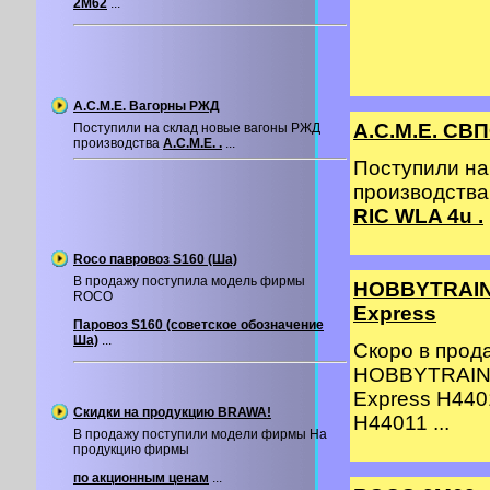
2М62
...
A.C.M.E. Вагорны РЖД
A.C.M.E. СВП
Поступили на склад новые вагоны РЖД
производства
A.C.M.E. .
...
Поступили на
производства
RIC WLA 4u .
Roco павровоз S160 (Ша)
В продажу поступила модель фирмы
HOBBYTRAIN 
ROCO
Express
Паровоз S160 (советское обозначение
Ша)
...
Скоро в про
HOBBYTRAIN 
Express H440
Скидки на продукцию BRAWA!
H44011 ...
В продажу поступили модели фирмы На
продукцию фирмы
по акционным ценам
...