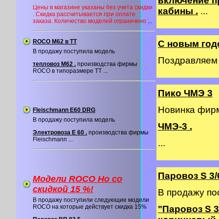
включение п
Цены в магазине указаны без учета скидки
кабины .
...
. Скидка рассчитывается при оплате
заказа. Количество моделей ограничено
...
ROCO M62 в ТТ
С новым год
В продажу поступила модель
Поздравляем в
тепловоз М62 .
производства фирмы
ROCO в типоразмере ТТ ...
Пико ЧМЭ 3
Новинка фи
Fleischmann E60 DRG
В продажу поступила модель
ЧМЭ-3 .
Электровоза E 60 .
производства фирмы
Fleischmann ...
...
Паровоз S 3/
Модели ROCO Ho со
cкидкой 15 %!
В продажу по
В продажу поступили следующие модели
ROCO на которые действует скидка 15%
"Паровоз S 3