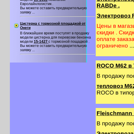
Евролайнлогистик .
RABDe .
Вы можете оставить предварительную
заявку ...
Электровоз R
Цистерна с тормозной площадкой от
Цены в магаз
Онеги
скидки . Скид
В ближайшее время поступят в продажу
модели цистерна для перевозки бензина
оплате заказ
модели
15-1427
с тормозной пощадкой .
ограничено
...
Вы можете оставить предварительную
заявку ...
ROCO M62 в 
В продажу по
тепловоз М62
ROCO в типор
Fleischmann
В продажу по
Электровоза 