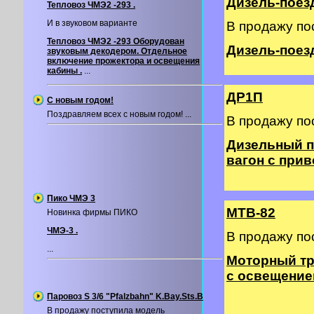
Дизель-поезд
Тепловоз ЧМЭ2 -293 .
И в звуковом варианте
В продажу по
Тепловоз ЧМЭ2 -293 Оборудован
Дизель-поезд 
звуковым декодером. Отдельное
включение прожектора и освещения
кабины .
...
ДР1П
С новым годом!
Поздравляем всех с новым годом! ...
В продажу по
Дизельный п
вагон с прив
Пико ЧМЭ 3
МТВ-82
Новинка фирмы ПИКО
ЧМЭ-3 .
В продажу по
...
Моторный тр
с освещение
Паровоз S 3/6 "Pfalzbahn" K.Bay.Sts.B
В продажу поступила модель