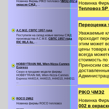
Новинка Фирмы PIKO тепловоз
ЧМЭ2-002 в
Новинка Фир
окраске СЖД .
...
Тепловоз SP 
Переоценка 
A.C.M.E. СВПС 1957 года
Уважаемые кл
Поступили на склад новые вагоны СЖД
проходит пер
производства A.C.M.E.
СВПС 1957 года
RIC WLA 4u .
...
этим может в
цены товара 
всегда может
стоимость по 
HOBBYTRAIN IWL Wien-Nizza-Cannes
Приносим сво
Express
доставленные
Скоро в продаже модели фирмы
Администрация
HOBBYTRAIN IWL Wien-Nizza-Cannes
Express H44014, H44015, H44010, H44011
...
PIKO ЧМЭ2
ROCO 2M62
Новинка Фир
Новинка фирмы ROCO тепловоз
002 в окраск