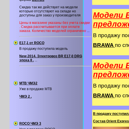
Скидка так же действует на модели
которые отсутствуют на складе но
Модели 
доступны для заказ у производителя
предлож
Цены в магазине указаны без учета скидки
. Скидка рассчитывается при оплате
заказа. Количество моделей ограничено
...
В продажу п
Е17,1 от ROCO
BRAWA
по сп
В продажу поступила модель
New 2014. Электровоз BR E17,0 DRG
эпоха II .
...
Модели 
предлож
MTB ЧМЭ2
В продажу п
Уже в продаже MTB
BRAWA
по сп
ЧМЭ 2 .
В продажу поступил
Состав Orient Expres
ROCO ЧМЭ 3