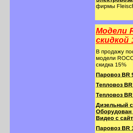
фирмы Fleisch
Модели 
cкидкой 
В продажу п
модели ROCO 
скидка 15%
Паровоз BR 9
Тепловоз BR 2
Тепловоз BR 
Дизельный с
Оборудован
Видео с сай
Паровоз BR 10