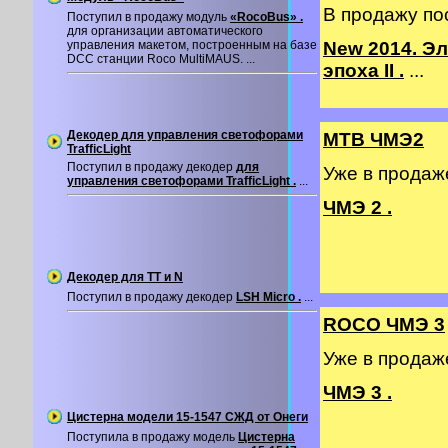
В продажу по
Поступил в продажу модуль
«RocoBus» .
для организации автоматического
управления макетом, построенным на базе
New 2014. Э
DCC станции Roco MultiMAUS. ...
эпоха II .
...
Декодер для управления светофорами
MTB ЧМЭ2
TrafficLight
Поступил в продажу декодер
для
Уже в прода
управления светофорами TrafficLight .
...
ЧМЭ 2 .
Декодер для TT и N
Поступил в продажу декодер
LSH Micro .
...
ROCO ЧМЭ 3
Уже в прода
ЧМЭ 3 .
Цистерна модели 15-1547 СЖД от Онеги
Поступила в продажу модель
Цистерна