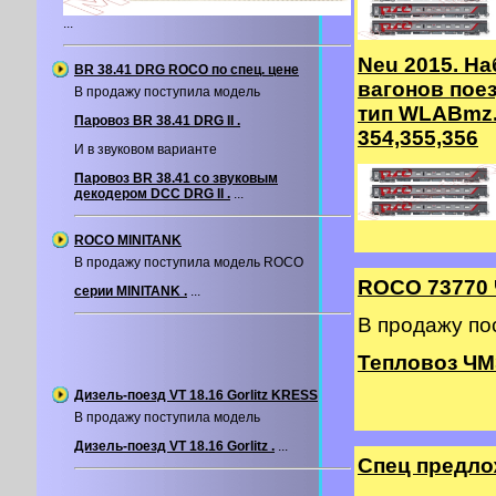
...
Neu 2015. На
BR 38.41 DRG ROCO по спец. цене
вагонов пое
В продажу поступила модель
тип WLABmz.
Паровоз BR 38.41 DRG II .
354,355,356
И в звуковом варианте
Паровоз BR 38.41 со звуковым
декодером DCC DRG II .
...
ROCO MINITANK
В продажу поступила модель ROCO
ROCO 73770
серии MINITANK .
...
В продажу п
Тепловоз ЧМ
Дизель-поезд VT 18.16 Gorlitz KRESS
В продажу поступила модель
Дизель-поезд VT 18.16 Gorlitz .
...
Спец предл