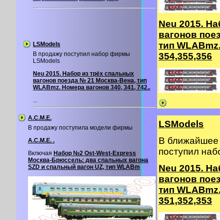
Neu 2015. На
вагонов пое
тип WLABmz.
LSModels
В продажу поступил набор фирмы
354,355,356
LSModels
Neu 2015. Набор из трёх спальных
вагонов поезда № 21 Москва-Вена, тип
WLABmz. Номера вагонов 340, 341, 742..
...
A.C.M.E.
LSModels
В продажу поступила модели фирмы
В ближайшее 
A.C.M.E. .
поступил на
Включая
Набор №2 Ost-West-Express
Москва-Брюссель: два спальных вагона
Neu 2015. На
SZD и спальный вагон UZ, тип WLABm
вагонов пое
тип WLABmz.
351,352,353