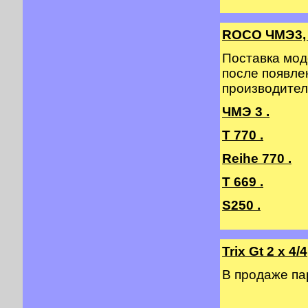
ROCO ЧМЭ3, 
Поставка мод
после появле
производител
ЧМЭ 3 .
T 770 .
Reihe 770 .
T 669 .
S250 .
Trix Gt 2 х 4/4
В продаже п