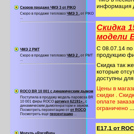
информация 
Скоров продаже ЧМЭ 3 от PIKO
Скоро в продаже тепловоз
ЧМЭ 3 .
от PIKO
...
Скидка 1
модели 
C 08.07.14 по
ЧМЭ 2 PMT
продукцию 
Скоро в продаже тепловоз
ЧМЭ 2 .
от PMT
...
Скидка так ж
которые отсу
доступны для
Цены в магаз
ROCO BR 10 001 с динамическим дымом
скидки . Скид
Поступила в продажу модель паровоза BR
оплате заказ
10 001 фиры ROCO
артикул 62191» .
с
динамическим дымогенраторм и звуком.
ограничено
...
Посмотреть перзентацию от
от ROCO
Посмотреть еще
перзентацию
...
Е17,1 от RO
Модуль «RocoBus»