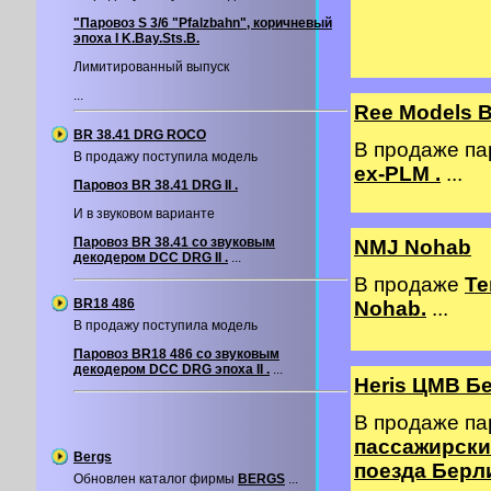
"Паровоз S 3/6 "Pfalzbahn", коричневый
эпоха I K.Bay.Sts.B.
Лимитированный выпуск
...
Ree Models 
BR 38.41 DRG ROCO
В продаже п
В продажу поступила модель
ex-PLM .
...
Паровоз BR 38.41 DRG II .
И в звуковом варианте
Паровоз BR 38.41 со звуковым
NMJ Nohab
декодером DCC DRG II .
...
В продаже
Те
BR18 486
Nohab.
...
В продажу поступила модель
Паровоз BR18 486 со звуковым
декодером DCС DRG эпоха II .
...
Heris ЦМВ Б
В продаже п
пассажирских
Bergs
поезда Берл
Обновлен каталог фирмы
BERGS
...