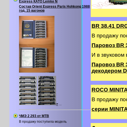
Express КАТО Lemke N
Состав Orient Express Paris Hohkong 1988
год. 15 вагонов
BR 38.41 DR
В продажу по
Паровоз BR 3
И в звуковом
Паровоз BR 
декодером DC
ROCO MINIT
В продажу п
>
...
серии MINITA
ЧМЭ 2 293 от MTB
В продажу поступила модель