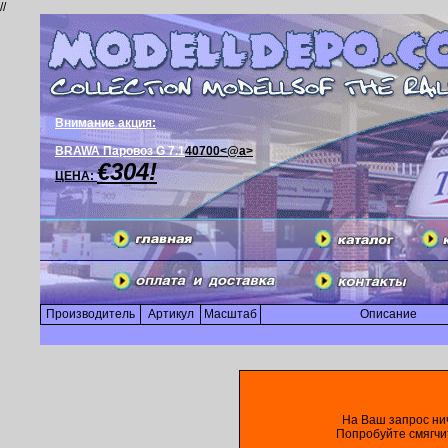
//
Внимание акция:
BRAWA Паровоз G 7.1
40700<@a>
€304!
ЦЕНА:
Производитель
Артикул
Масштаб
Описание
На Ваш запрос ни
Попробуйте смягчи