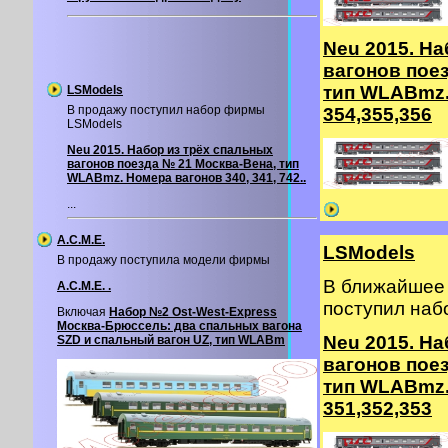
Neu 2015. На
вагонов пое
тип WLABmz.
LSModels
В продажу поступил набор фирмы
354,355,356
LSModels
Neu 2015. Набор из трёх спальных
вагонов поезда № 21 Москва-Вена, тип
WLABmz. Номера вагонов 340, 341, 742..
...
A.C.M.E.
LSModels
В продажу поступила модели фирмы
В ближайшее 
A.C.M.E. .
поступил на
Включая
Набор №2 Ost-West-Express
Москва-Брюссель: два спальных вагона
Neu 2015. На
SZD и спальный вагон UZ, тип WLABm
вагонов пое
тип WLABmz.
351,352,353