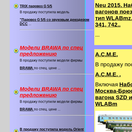
Neu 2015. На
TRIX паровоз G 5/5
вагонов пое
В продажу поступила модель
тип WLABmz.
"Паровоз G 5/5 со звуковым декодером
341, 742..
DCC
...
...
Модели BRAWA по спец
предложению
A.C.M.E.
В продажу поступили модели фирмы
В продажу п
BRAWA
по спец. цене ...
A.C.M.E. .
Включая
Наб
Модели BRAWA по спец
Москва-Брюс
предложению
вагона SZD и
В продажу поступили модели фирмы
WLABm
BRAWA
по спец. цене ...
В продажу поступила модель Orient