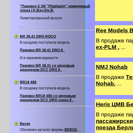
"Паровоз S 3/6 "Pfalzbahn", коричневый
эпоха I K.Bay.Sts.B.
Лимитированный выпуск
...
Ree Models 
BR 38.41 DRG ROCO
В продаже п
В продажу поступила модель
ex-PLM .
...
Паровоз BR 38.41 DRG II .
И в звуковом варианте
Паровоз BR 38.41 со звуковым
NMJ Nohab
декодером DCC DRG II .
...
В продаже
Те
BR18 486
Nohab.
...
В продажу поступила модель
Паровоз BR18 486 со звуковым
декодером DCС DRG эпоха II .
...
Heris ЦМВ Б
В продаже п
пассажирских
Bergs
поезда Берл
Обновлен каталог фирмы
BERGS
...