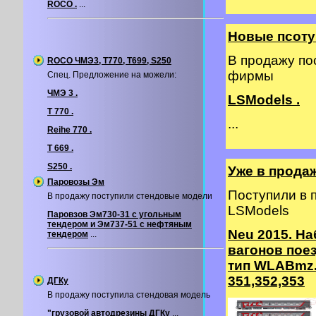
ROCO .
...
Новые псоту
В продажу по
ROCO ЧМЭ3, T770, T699, S250
фирмы
Спец. Предложение на можели:
ЧМЭ 3 .
LSModels .
T 770 .
...
Reihe 770 .
T 669 .
S250 .
Уже в прода
Паровозы Эм
Поступили в
В продажу поступили стендовые модели
LSModels
Паровзов Эм730-31 с угольным
тендером и Эм737-51 с нефтяным
Neu 2015. На
тендером
...
вагонов пое
тип WLABmz.
351,352,353
ДГКу
В продажу поступила стендовая модель
"грузовой автодрезины ДГКу
...