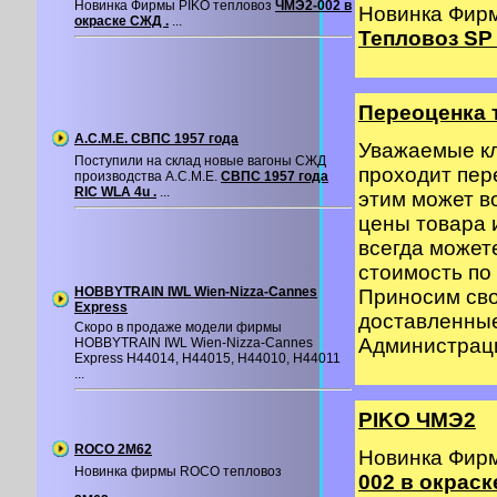
Новинка Фирмы PIKO тепловоз
ЧМЭ2-002 в
Новинка Фир
окраске СЖД .
...
Тепловоз SP 
Переоценка 
A.C.M.E. СВПС 1957 года
Уважаемые кл
Поступили на склад новые вагоны СЖД
проходит пер
производства A.C.M.E.
СВПС 1957 года
RIC WLA 4u .
...
этим может в
цены товара 
всегда может
стоимость по 
HOBBYTRAIN IWL Wien-Nizza-Cannes
Приносим сво
Express
доставленные
Скоро в продаже модели фирмы
Администрация
HOBBYTRAIN IWL Wien-Nizza-Cannes
Express H44014, H44015, H44010, H44011
...
PIKO ЧМЭ2
ROCO 2M62
Новинка Фир
Новинка фирмы ROCO тепловоз
002 в окраск