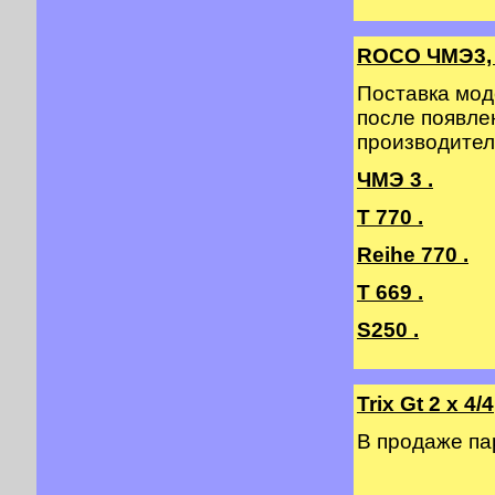
ROCO ЧМЭ3, 
Поставка мод
после появле
производител
ЧМЭ 3 .
T 770 .
Reihe 770 .
T 669 .
S250 .
Trix Gt 2 х 4/4
В продаже п