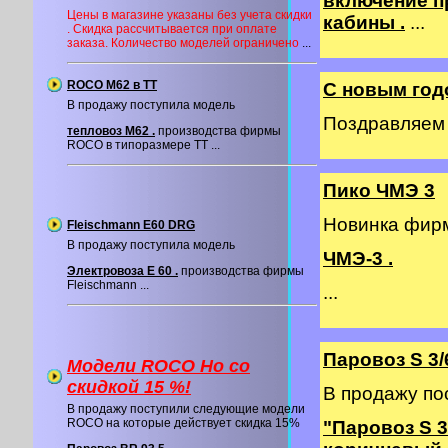
включение п
Цены в магазине указаны без учета скидки
кабины .
...
. Скидка рассчитывается при оплате
заказа. Количество моделей ограничено
...
ROCO M62 в ТТ
С новым год
В продажу поступила модель
Поздравляем в
тепловоз М62 .
производства фирмы
ROCO в типоразмере ТТ ...
Пико ЧМЭ 3
Новинка фи
Fleischmann E60 DRG
В продажу поступила модель
ЧМЭ-3 .
Электровоза E 60 .
производства фирмы
Fleischmann ...
...
Паровоз S 3/
Модели ROCO Ho со
cкидкой 15 %!
В продажу по
В продажу поступили следующие модели
ROCO на которые действует скидка 15%
"Паровоз S 3