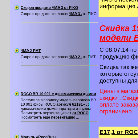
информация 
Скоров продаже ЧМЭ 3 от PIKO
Скоро в продаже тепловоз
ЧМЭ 3 .
от PIKO
...
Скидка 1
модели 
C 08.07.14 по
ЧМЭ 2 PMT
продукцию 
Скоро в продаже тепловоз
ЧМЭ 2 .
от PMT
...
Скидка так ж
которые отсу
доступны для
Цены в магаз
ROCO BR 10 001 с динамическим дымом
скидки . Скид
Поступила в продажу модель паровоза BR
оплате заказ
10 001 фиры ROCO
артикул 62191» .
с
динамическим дымогенраторм и звуком.
ограничено
...
Посмотреть перзентацию от
от ROCO
Посмотреть еще
перзентацию
...
Е17,1 от RO
Модуль «RocoBus»