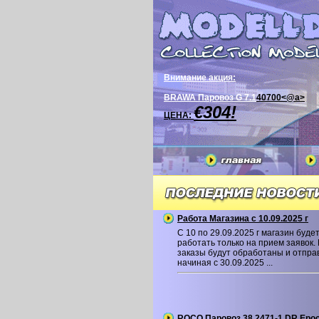
Внимание акция:
BRAWA Паровоз G 7.1
40700<@a>
€304!
ЦЕНА:
Работа Магазина с 10.09.2025 г
С 10 по 29.09.2025 г магазин буде
работать только на прием заявок.
заказы будут обработаны и отпр
начиная с 30.09.2025 ...
ROCO Паровоз 38 2471-1 DR Epoc