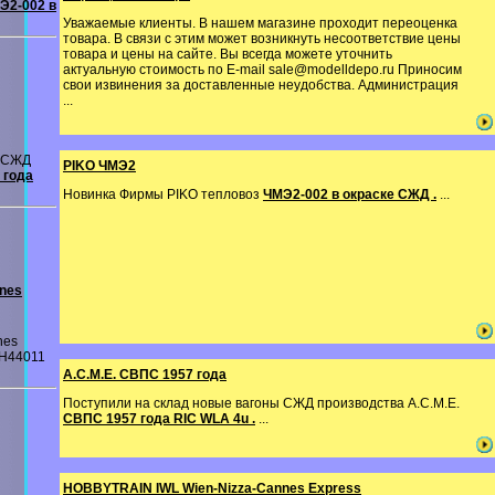
Э2-002 в
Уважаемые клиенты. В нашем магазине проходит переоценка
товара. В связи с этим может возникнуть несоответствие цены
товара и цены на сайте. Вы всегда можете уточнить
актуальную стоимость по E-mail sale@modelldepo.ru Приносим
свои извинения за доставленные неудобства. Администрация
...
ы СЖД
PIKO ЧМЭ2
 года
Новинка Фирмы PIKO тепловоз
ЧМЭ2-002 в окраске СЖД .
...
nes
nes
 H44011
A.C.M.E. СВПС 1957 года
Поступили на склад новые вагоны СЖД производства A.C.M.E.
СВПС 1957 года RIC WLA 4u .
...
HOBBYTRAIN IWL Wien-Nizza-Cannes Express