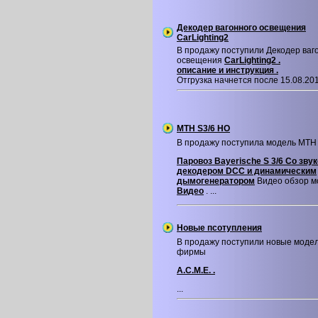
Декодер вагонного освещения
CarLighting2
В продажу поступили Декодер ваг
освещения
CarLighting2 .
описание и инструкция .
Отгрузка начнется после 15.08.2016
MTH S3/6 HO
В продажу поступила модель MTH
Паровоз Bayerische S 3/6 Со зву
декодером DCC и динамическим
дымогенератором
Видео обзор м
Видео
. ...
Новые псотупления
В продажу поступили новые моде
фирмы
A.C.M.E. .
...