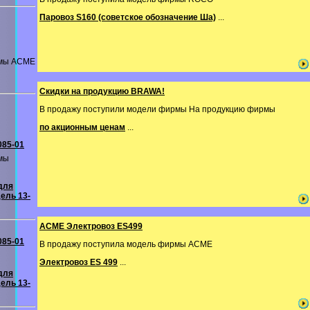
Паровоз S160 (советское обозначение Ша)
...
рмы ACME
Скидки на продукцию BRAWA!
В продажу поступили модели фирмы На продукцию фирмы
по акционным ценам
...
085-01
мы
для
ель 13-
ACME Электровоз ES499
085-01
В продажу поступила модель фирмы ACME
Электровоз ES 499
...
для
ель 13-