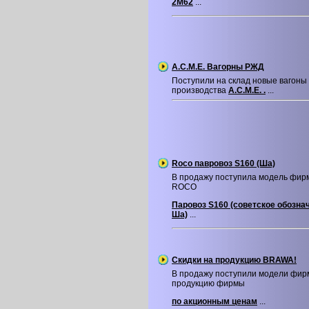
2М62
...
A.C.M.E. Вагорны РЖД
Поступили на склад новые вагон
производства
A.C.M.E. .
...
Roco павровоз S160 (Ша)
В продажу поступила модель фир
ROCO
Паровоз S160 (советское обозна
Ша)
...
Скидки на продукцию BRAWA!
В продажу поступили модели фир
продукцию фирмы
по акционным ценам
...