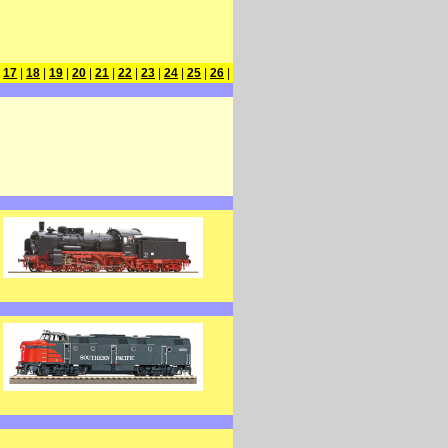
|
17
|
18
|
19
|
20
|
21
|
22
|
23
|
24
|
25
|
26
|