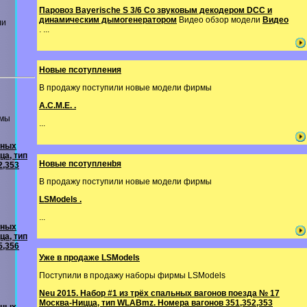
Паровоз Bayerische S 3/6 Со звуковым декодером DCC и
динамическим дымогенератором
Видео обзор модели
Видео
ли
. ...
Новые псотупления
В продажу поступили новые модели фирмы
A.C.M.E. .
рмы
...
ьных
ца, тип
Новые псотупленbя
2,353
В продажу поступили новые модели фирмы
LSModels .
...
ьных
ца, тип
5,356
Уже в продаже LSModels
Поступили в продажу наборы фирмы LSModels
Neu 2015. Набор #1 из трёх спальных вагонов поезда № 17
Москва-Ницца, тип WLABmz. Номера вагонов 351,352,353