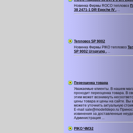
Новинка Фирмы ROCO тепловоз
П
38 2471-1 DR Epoche IV .
...
Тепловоз SP 9002
Новинка Фирмы PIKO тепловоз
Те
SP 9002 Ursprung .
...
Переоценка товара
Уважаемые клиенты. В нашем маг
проходит переоценка товара. В св
этим может возникнуть несоответ
цены товара и цены на сайте. Вы 
можете уточнить актуальную стои
E-mail sale@modelldepo.ru Принос
извинения за доставленные неудо
Администрация ...
PIKO ЧМЭ2