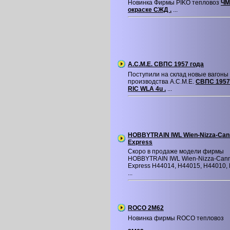
Новинка Фирмы PIKO тепловоз
ЧМ
окраске СЖД .
...
A.C.M.E. СВПС 1957 года
Поступили на склад новые вагон
производства A.C.M.E.
СВПС 1957
RIC WLA 4u .
...
HOBBYTRAIN IWL Wien-Nizza-Can
Express
Скоро в продаже модели фирмы
HOBBYTRAIN IWL Wien-Nizza-Can
Express H44014, H44015, H44010,
...
ROCO 2M62
Новинка фирмы ROCO тепловоз