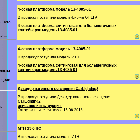
4-осная платформа модель 13-4085-01
В продажу поступила модель фирмы ОНЕГА
онного
4-осная платформа фитинговая для большегрузных
контейнеров модель 13-4085-01
...
 ...
4-осная платформа модель 13-4085-01
В продажу поступила модель MTH
4-осная платформа фитинговая для большегрузных
контейнеров модель 13-4085-01
...
ковым
одели
Декодер вагонного освещения CarLighting2
В продажу поступили Декодер вагонного освещения
CarLighting2 .
описание и инструкция .
ли
Отгрузка начнется после 15.08.2016 ...
MTH S3/6 HO
В продажу поступила модель MTH