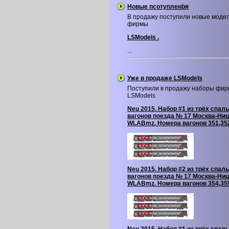
Новые псотупленbя
В продажу поступили новые моде
фирмы
LSModels .
...
Уже в продаже LSModels
Поступили в продажу наборы фи
LSModels
Neu 2015. Набор #1 из трёх спал
вагонов поезда № 17 Москва-Ниц
WLABmz. Номера вагонов 351,35
Neu 2015. Набор #2 из трёх спал
вагонов поезда № 17 Москва-Ниц
WLABmz. Номера вагонов 354,35