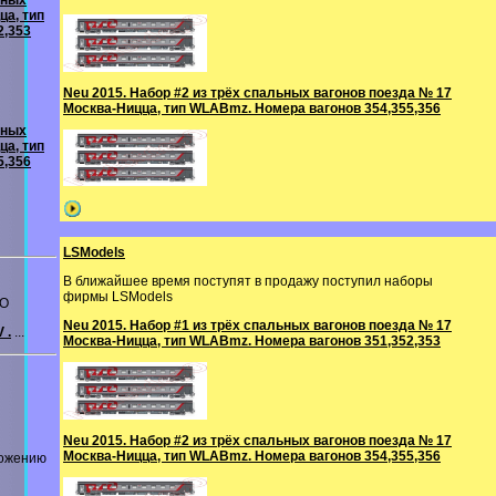
ьных
ца, тип
2,353
Neu 2015. Набор #2 из трёх спальных вагонов поезда № 17
Москва-Ницца, тип WLABmz. Номера вагонов 354,355,356
ьных
ца, тип
5,356
LSModels
В ближайшее время поступят в продажу поступил наборы
фирмы LSModels
CO
Neu 2015. Набор #1 из трёх спальных вагонов поезда № 17
 .
...
Москва-Ницца, тип WLABmz. Номера вагонов 351,352,353
Neu 2015. Набор #2 из трёх спальных вагонов поезда № 17
Москва-Ницца, тип WLABmz. Номера вагонов 354,355,356
ложению