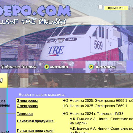
| 
Новости нашего магазина:
т
Электровоз
HO
Новинка 2025. Электровоз E669.1, 
 Все
авлены
Электровоз
HO
Новинка 2025. Электровоз E669.1,
Тепловоз
HO
Новинка 2024 г. Тепловоз ЧМЭ3
А.К. Бычков А.А. Нигиян Советские 
Печатная продукция
на Берлин
А.К. Бычков А.А. Нигиян Советские 
Печатная продукция
he IV
на Берлин