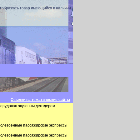
отображать товар имеющийся в наличии
Ссылки на тематические сайты
оборудован звуковым декодером
послевоенные пассажирские экспрессы
послевоенные пассажирские экспрессы