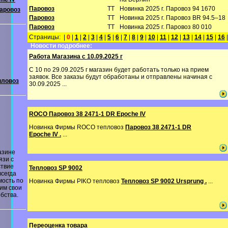
Паровоз
TT
Новинка 2025 г. Паровоз 94 1670
аровоз
Паровоз
TT
Новинка 2025 г. Паровоз BR 94.5–18
Паровоз
TT
Новинка 2025 г. Паровоз 80 010
Страницы: |
0
|
1
|
2
|
3
|
4
|
5
|
6
|
7
|
8
|
9
|
10
|
11
|
12
|
13
|
14
|
15
|
16
Новости подробнее:
Работа Магазина с 10.09.2025 г
С 10 по 29.09.2025 г магазин будет работать только на прием
заявок. Все заказы будут обработаны и отправлены начиная с
пловоз
30.09.2025 ...
ROCO Паровоз 38 2471-1 DR Epoche IV
Новинка Фирмы ROCO тепловоз
Паровоз 38 2471-1 DR
Epoche IV .
...
азине
язи с
ствие
Тепловоз SP 9002
всегда
мость по
Новинка Фирмы PIKO тепловоз
Тепловоз SP 9002 Ursprung .
...
им свои
бства.
Переоценка товара