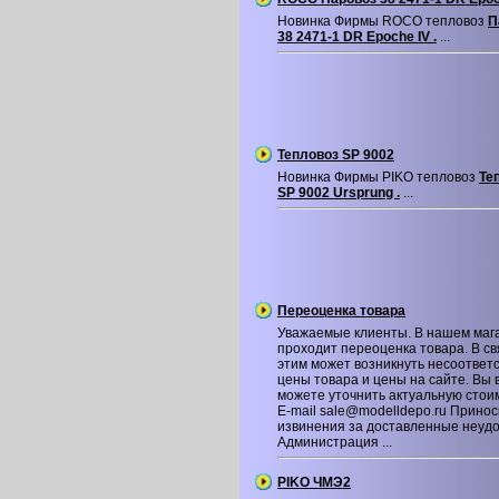
Новинка Фирмы ROCO тепловоз
П
38 2471-1 DR Epoche IV .
...
Тепловоз SP 9002
Новинка Фирмы PIKO тепловоз
Те
SP 9002 Ursprung .
...
Переоценка товара
Уважаемые клиенты. В нашем маг
проходит переоценка товара. В св
этим может возникнуть несоответ
цены товара и цены на сайте. Вы 
можете уточнить актуальную стои
E-mail sale@modelldepo.ru Принос
извинения за доставленные неудо
Администрация ...
PIKO ЧМЭ2