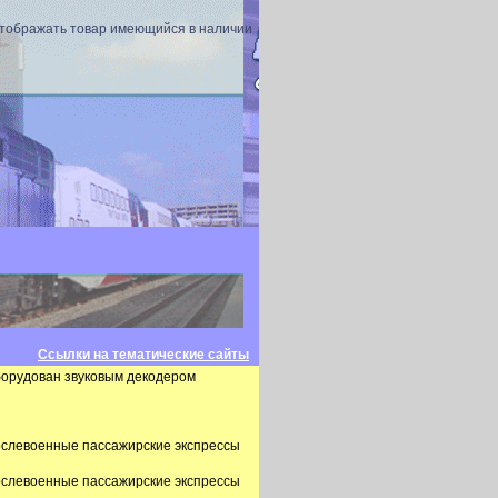
отображать товар имеющийся в наличии
Ссылки на тематические сайты
оборудован звуковым декодером
послевоенные пассажирские экспрессы
послевоенные пассажирские экспрессы