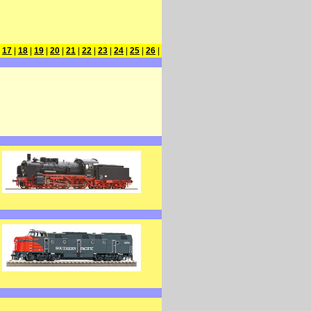
|
17
|
18
|
19
|
20
|
21
|
22
|
23
|
24
|
25
|
26
|