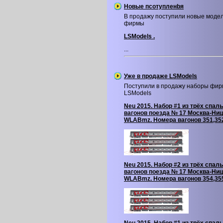
Новые псотупленbя
В продажу поступили новые моде
фирмы
LSModels .
...
Уже в продаже LSModels
Поступили в продажу наборы фи
LSModels
Neu 2015. Набор #1 из трёх спал
вагонов поезда № 17 Москва-Ниц
WLABmz. Номера вагонов 351,35
Neu 2015. Набор #2 из трёх спал
вагонов поезда № 17 Москва-Ниц
WLABmz. Номера вагонов 354,35