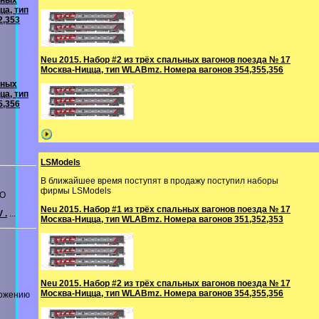
ьных
ца, тип
2,353
Neu 2015. Набор #2 из трёх спальных вагонов поезда № 17
Москва-Ницца, тип WLABmz. Номера вагонов 354,355,356
ьных
ца, тип
5,356
LSModels
В ближайшее время поступят в продажу поступил наборы
фирмы LSModels
CO
Neu 2015. Набор #1 из трёх спальных вагонов поезда № 17
 .
...
Москва-Ницца, тип WLABmz. Номера вагонов 351,352,353
Neu 2015. Набор #2 из трёх спальных вагонов поезда № 17
Москва-Ницца, тип WLABmz. Номера вагонов 354,355,356
ложению