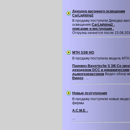
Декодер вагонного освещения
CarLighting2
В продажу поступили Декодер ваг
освещения
CarLighting2 .
описание и инструкция .
Отгрузка начнется после 15.08.2016
MTH S3/6 HO
В продажу поступила модель MTH
Паровоз Bayerische S 3/6 Со зву
декодером DCC и динамическим
дымогенератором
Видео обзор м
Видео
. ...
Новые псотупления
В продажу поступили новые моде
фирмы
A.C.M.E. .
...