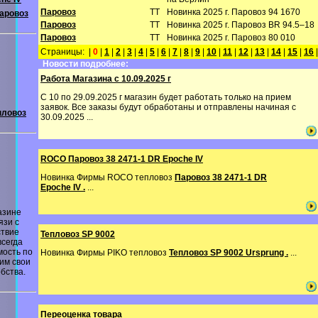
Паровоз
TT
Новинка 2025 г. Паровоз 94 1670
аровоз
Паровоз
TT
Новинка 2025 г. Паровоз BR 94.5–18
Паровоз
TT
Новинка 2025 г. Паровоз 80 010
Страницы: |
0
|
1
|
2
|
3
|
4
|
5
|
6
|
7
|
8
|
9
|
10
|
11
|
12
|
13
|
14
|
15
|
16
Новости подробнее:
Работа Магазина с 10.09.2025 г
С 10 по 29.09.2025 г магазин будет работать только на прием
заявок. Все заказы будут обработаны и отправлены начиная с
пловоз
30.09.2025 ...
ROCO Паровоз 38 2471-1 DR Epoche IV
Новинка Фирмы ROCO тепловоз
Паровоз 38 2471-1 DR
Epoche IV .
...
азине
язи с
ствие
Тепловоз SP 9002
всегда
мость по
Новинка Фирмы PIKO тепловоз
Тепловоз SP 9002 Ursprung .
...
им свои
бства.
Переоценка товара