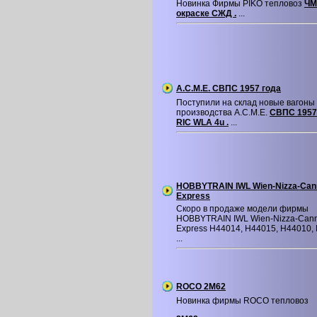
Новинка Фирмы PIKO тепловоз
ЧМ
окраске СЖД .
...
A.C.M.E. СВПС 1957 года
Поступили на склад новые вагон
производства A.C.M.E.
СВПС 1957
RIC WLA 4u .
...
HOBBYTRAIN IWL Wien-Nizza-Can
Express
Скоро в продаже модели фирмы
HOBBYTRAIN IWL Wien-Nizza-Can
Express H44014, H44015, H44010,
...
ROCO 2M62
Новинка фирмы ROCO тепловоз