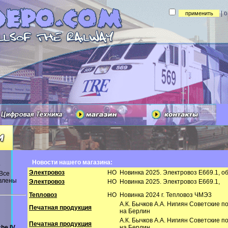
| 
Новости нашего магазина:
т
Электровоз
HO
Новинка 2025. Электровоз E669.1, 
 Все
авлены
Электровоз
HO
Новинка 2025. Электровоз E669.1,
Тепловоз
HO
Новинка 2024 г. Тепловоз ЧМЭ3
А.К. Бычков А.А. Нигиян Советские 
Печатная продукция
на Берлин
А.К. Бычков А.А. Нигиян Советские 
Печатная продукция
he IV
на Берлин