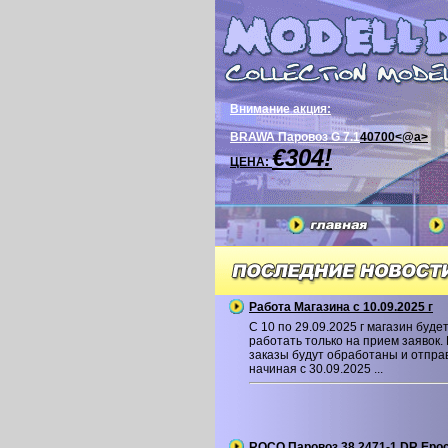
Внимание акция:
BRAWA Паровоз G 7.1
40700<@a>
€304!
ЦЕНА:
Работа Магазина с 10.09.2025 г
С 10 по 29.09.2025 г магазин буде
работать только на прием заявок.
заказы будут обработаны и отпр
начиная с 30.09.2025 ...
ROCO Паровоз 38 2471-1 DR Epoc