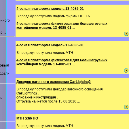
4-осная платформа модель 13-4085-01
В продажу поступила модель фирмы ОНЕГА
онного
4-осная платформа фитинговая для большегрузных
контейнеров модель 13-4085-01
...
 ...
4-осная платформа модель 13-4085-01
В продажу поступила модель MTH
4-осная платформа фитинговая для большегрузных
контейнеров модель 13-4085-01
...
ковым
одели
Декодер вагонного освещения CarLighting2
В продажу поступили Декодер вагонного освещения
CarLighting2 .
описание и инструкция .
ли
Отгрузка начнется после 15.08.2016 ...
MTH S3/6 HO
В продажу поступила модель MTH