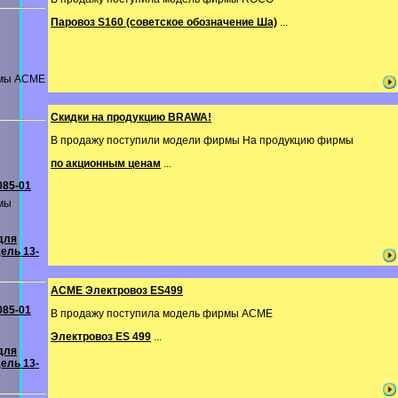
Паровоз S160 (советское обозначение Ша)
...
рмы ACME
Скидки на продукцию BRAWA!
В продажу поступили модели фирмы На продукцию фирмы
по акционным ценам
...
085-01
мы
для
ель 13-
ACME Электровоз ES499
085-01
В продажу поступила модель фирмы ACME
Электровоз ES 499
...
для
ель 13-