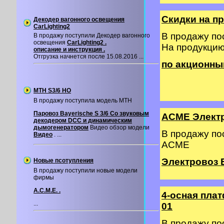
Скидки на п
Декодер вагонного освещения
CarLighting2
В продажу п
В продажу поступили Декодер вагонного
освещения
CarLighting2 .
На продукци
описание и инструкция .
Отгрузка начнется после 15.08.2016 ...
по акционны
MTH S3/6 HO
В продажу поступила модель MTH
Паровоз Bayerische S 3/6 Со звуковым
ACME Элект
декодером DCC и динамическим
дымогенератором
Видео обзор модели
В продажу п
Видео
. ...
ACME
Электровоз 
Новые псотупления
В продажу поступили новые модели
фирмы
A.C.M.E. .
4-осная пла
...
01
В продажу п