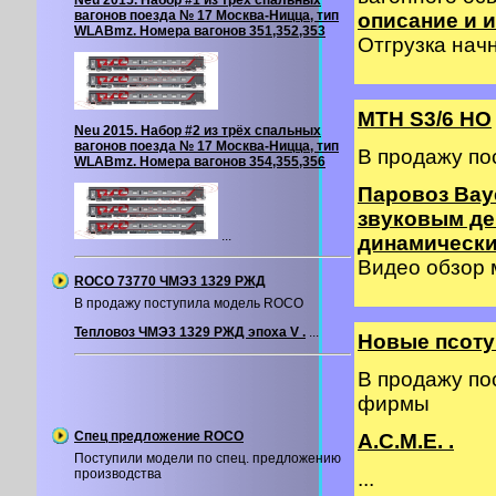
Neu 2015. Набор #1 из трёх спальных
вагонов поезда № 17 Москва-Ницца, тип
описание и и
WLABmz. Номера вагонов 351,352,353
Отгрузка начн
MTH S3/6 HO
Neu 2015. Набор #2 из трёх спальных
вагонов поезда № 17 Москва-Ницца, тип
В продажу по
WLABmz. Номера вагонов 354,355,356
Паровоз Baye
звуковым де
...
динамическ
Видео обзор
ROCO 73770 ЧМЭ3 1329 РЖД
В продажу поступила модель ROCO
Тепловоз ЧМЭ3 1329 РЖД эпоха V .
...
Новые псоту
В продажу по
фирмы
Спец предложение ROCO
A.C.M.E. .
Поступили модели по спец. предложению
производства
...