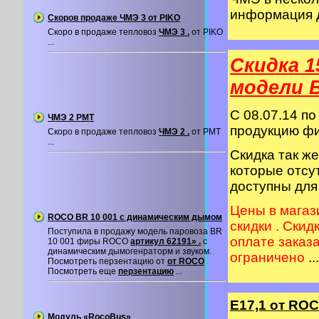
информация 
Скоров продаже ЧМЭ 3 от PIKO
Скоро в продаже тепловоз
ЧМЭ 3 .
от PIKO
...
Скидка 1
модели 
C 08.07.14 по
ЧМЭ 2 PMT
продукцию 
Скоро в продаже тепловоз
ЧМЭ 2 .
от PMT
...
Скидка так ж
которые отсу
доступны для
Цены в магаз
ROCO BR 10 001 с динамическим дымом
скидки . Скид
Поступила в продажу модель паровоза BR
оплате заказ
10 001 фиры ROCO
артикул 62191» .
с
динамическим дымогенраторм и звуком.
ограничено
...
Посмотреть перзентацию от
от ROCO
Посмотреть еще
перзентацию
...
Е17,1 от RO
Модуль «RocoBus»