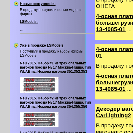
Новые псотупленbя
ОНЕГА
В продажу поступили новые модели
фирмы
4-осная пла
LSModels .
большегрузн
13-4085-01
...
...
Уже в продаже LSModels
4-осная пла
Поступили в продажу наборы фирмы
01
LSModels
Neu 2015. Набор #1 из трёх спальных
В продажу по
вагонов поезда № 17 Москва-Ницца, тип
WLABmz. Номера вагонов 351,352,353
4-осная пла
большегрузн
13-4085-01
...
Neu 2015. Набор #2 из трёх спальных
вагонов поезда № 17 Москва-Ницца, тип
WLABmz. Номера вагонов 354,355,356
Декодер ваг
CarLighting2
В продажу по
вагонного о