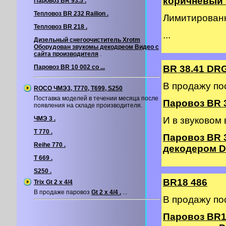
коричневый э
Паровоз BR 93.5 .
Тепловоз BR 232 Railion .
Лимитирован
Тепловоз BR 218 .
...
Дизельный снегоочиститель Xrotm
Оборудован звукомы декодреом
Видео с
сайта производителя
.
Паровоз BR 10 002 со ...
BR 38.41 DR
В продажу по
ROCO ЧМЭ3, T770, T699, S250
Поставка моделей в течении месяца после
Паровоз BR 3
появления на складе производителя.
ЧМЭ 3 .
И в звуковом
T 770 .
Паровоз BR 
Reihe 770 .
декодером DC
T 669 .
S250 .
BR18 486
Trix Gt 2 х 4/4
В продаже паровоз
Gt 2 х 4/4 .
...
В продажу по
Паровоз BR1