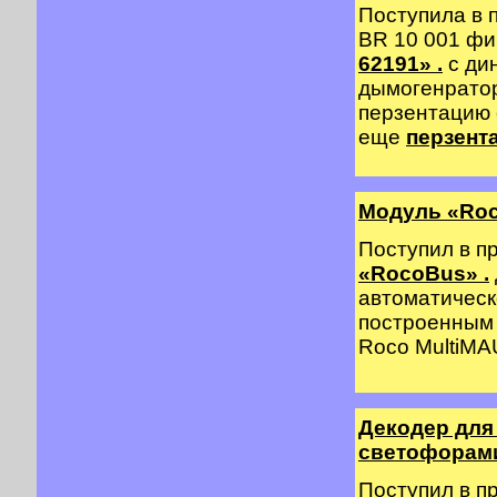
Поступила в 
BR 10 001 
62191» .
с ди
дымогенратор
перзентацию
еще
перзент
Модуль «Ro
Поступил в п
«RocoBus» .
автоматическ
построенным 
Roco MultiMAU
Декодер для
светофорами 
Поступил в п