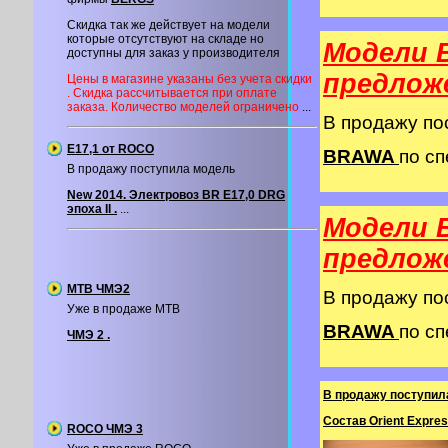
Скидка так же действует на модели
которые отсутствуют на складе но
Модели 
доступны для заказ у производителя
предлож
Цены в магазине указаны без учета скидки
. Скидка рассчитывается при оплате
заказа. Количество моделей ограничено
...
В продажу п
Е17,1 от ROCO
BRAWA
по сп
В продажу поступила модель
New 2014. Электровоз BR E17,0 DRG
эпоха II .
...
Модели 
предлож
MTB ЧМЭ2
В продажу п
Уже в продаже MTB
BRAWA
по сп
ЧМЭ 2 .
В продажу поступил
Состав Orient Expres
ROCO ЧМЭ 3