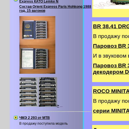
Express КАТО Lemke N
Состав Orient Express Paris Hohkong 1988
год. 15 вагонов
BR 38.41 DR
В продажу по
Паровоз BR 3
И в звуковом
Паровоз BR 
декодером DC
ROCO MINIT
В продажу п
>
...
серии MINITA
ЧМЭ 2 293 от MTB
В продажу поступила модель