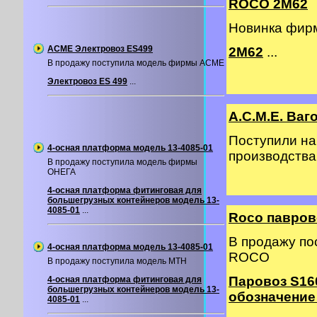
ROCO 2M62
Новинка фир
ACME Электровоз ES499
2М62
...
В продажу поступила модель фирмы ACME
Электровоз ES 499
...
A.C.M.E. Ва
Поступили на
4-осная платформа модель 13-4085-01
производств
В продажу поступила модель фирмы
ОНЕГА
4-осная платформа фитинговая для
большегрузных контейнеров модель 13-
4085-01
...
Roco павров
В продажу п
4-осная платформа модель 13-4085-01
ROCO
В продажу поступила модель MTH
Паровоз S16
4-осная платформа фитинговая для
большегрузных контейнеров модель 13-
обозначение
4085-01
...