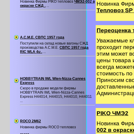
Новинка Фирмы PIKO тепловоз
ЧМЭ2-002 в
Новинка Фир
окраске СЖД .
...
Тепловоз SP 
Переоценка 
A.C.M.E. СВПС 1957 года
Уважаемые кл
Поступили на склад новые вагоны СЖД
проходит пер
производства A.C.M.E.
СВПС 1957 года
RIC WLA 4u .
...
этим может в
цены товара 
всегда может
стоимость по 
HOBBYTRAIN IWL Wien-Nizza-Cannes
Приносим сво
Express
доставленные
Скоро в продаже модели фирмы
Администрация
HOBBYTRAIN IWL Wien-Nizza-Cannes
Express H44014, H44015, H44010, H44011
...
PIKO ЧМЭ2
ROCO 2M62
Новинка Фир
Новинка фирмы ROCO тепловоз
002 в окраск