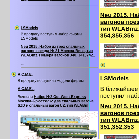
Neu 2015. На
вагонов пое
тип WLABmz.
LSModels
В продажу поступил набор фирмы
354,355,356
LSModels
Neu 2015. Набор из трёх спальных
вагонов поезда № 21 Москва-Вена, тип
WLABmz. Номера вагонов 340, 341, 742..
...
A.C.M.E.
LSModels
В продажу поступила модели фирмы
В ближайшее 
A.C.M.E. .
поступил на
Включая
Набор №2 Ost-West-Express
Москва-Брюссель: два спальных вагона
Neu 2015. На
SZD и спальный вагон UZ, тип WLABm
вагонов пое
тип WLABmz.
351,352,353