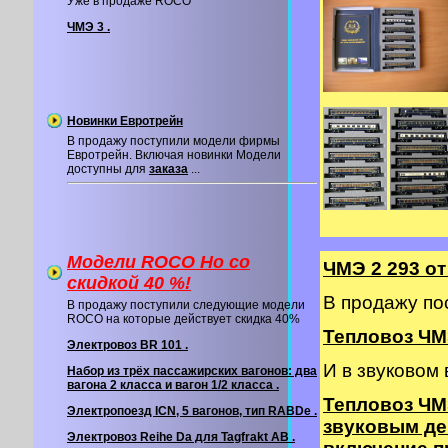
Уже в продаже ROCO
ЧМЭ 3 .
Новинки Евротрейн
В продажу поступили модели фирмы
Евротрейн. Включая новинки Модели
доступны для
заказа
...
Модели ROCO Ho со
ЧМЭ 2 293 о
cкидкой 40 %!
В продажу по
В продажу поступили следующие модели
ROCO на которые действует скидка 40%
Тепловоз ЧМЭ
Электровоз BR 101 .
И в звуковом
Набор из трёх пассажирских вагонов: два
вагона 2 класса и вагон 1/2 класса .
Тепловоз ЧМ
Электропоезд ICN, 5 вагонов, тип RABDe .
звуковым де
Электровоз Reihe Da для Tagfrakt AB .