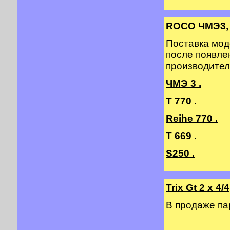
ROCO ЧМЭ3, 
Поставка мод
после появле
производител
ЧМЭ 3 .
T 770 .
Reihe 770 .
T 669 .
S250 .
Trix Gt 2 х 4/4
В продаже п