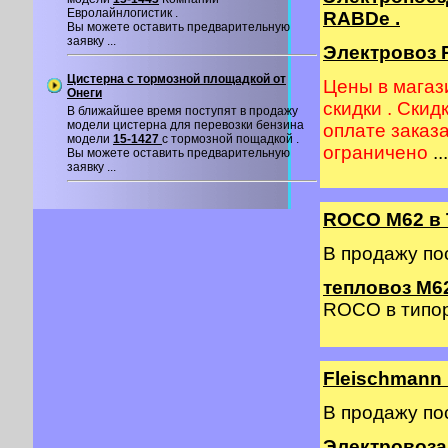
Евролайнлогистик .
RABDe .
Вы можете оставить предварительную
заявку ...
Электровоз R
Цистерна с тормозной площадкой от
Цены в магаз
Онеги
скидки . Скид
В ближайшее время поступят в продажу
модели цистерна для перевозки бензина
оплате заказ
модели
15-1427
с тормозной пощадкой .
ограничено
...
Вы можете оставить предварительную
заявку ...
ROCO M62 в 
В продажу по
тепловоз М62
ROCO в типор
Fleischmann
В продажу по
Электровоза 