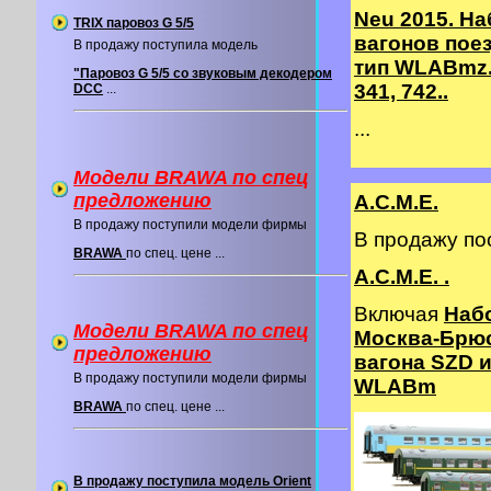
Neu 2015. На
TRIX паровоз G 5/5
вагонов пое
В продажу поступила модель
тип WLABmz.
"Паровоз G 5/5 со звуковым декодером
341, 742..
DCC
...
...
Модели BRAWA по спец
предложению
A.C.M.E.
В продажу поступили модели фирмы
В продажу п
BRAWA
по спец. цене ...
A.C.M.E. .
Включая
Наб
Модели BRAWA по спец
Москва-Брюс
предложению
вагона SZD и
В продажу поступили модели фирмы
WLABm
BRAWA
по спец. цене ...
В продажу поступила модель Orient