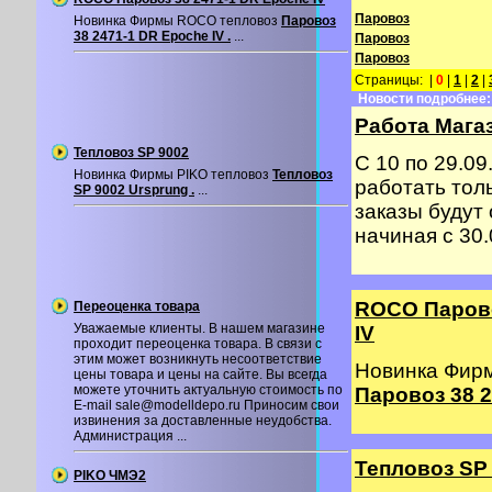
Паровоз
Новинка Фирмы ROCO тепловоз
Паровоз
38 2471-1 DR Epoche IV .
...
Паровоз
Паровоз
Страницы: |
0
|
1
|
2
|
Новости подробнее:
Работа Магаз
Тепловоз SP 9002
С 10 по 29.09
Новинка Фирмы PIKO тепловоз
Тепловоз
работать толь
SP 9002 Ursprung .
...
заказы будут
начиная с 30.0
ROCO Парово
Переоценка товара
Уважаемые клиенты. В нашем магазине
IV
проходит переоценка товара. В связи с
этим может возникнуть несоответствие
Новинка Фир
цены товара и цены на сайте. Вы всегда
можете уточнить актуальную стоимость по
Паровоз 38 2
E-mail sale@modelldepo.ru Приносим свои
извинения за доставленные неудобства.
Администрация ...
Тепловоз SP
PIKO ЧМЭ2