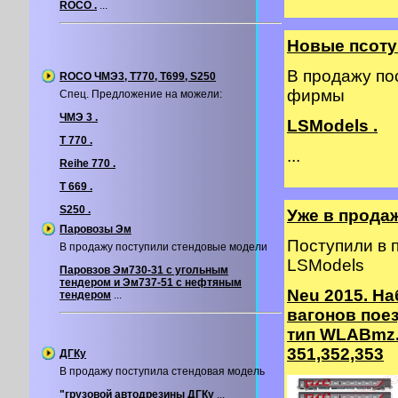
ROCO .
...
Новые псоту
В продажу по
ROCO ЧМЭ3, T770, T699, S250
фирмы
Спец. Предложение на можели:
ЧМЭ 3 .
LSModels .
T 770 .
...
Reihe 770 .
T 669 .
S250 .
Уже в прода
Паровозы Эм
Поступили в
В продажу поступили стендовые модели
LSModels
Паровзов Эм730-31 с угольным
тендером и Эм737-51 с нефтяным
Neu 2015. На
тендером
...
вагонов пое
тип WLABmz.
351,352,353
ДГКу
В продажу поступила стендовая модель
"грузовой автодрезины ДГКу
...