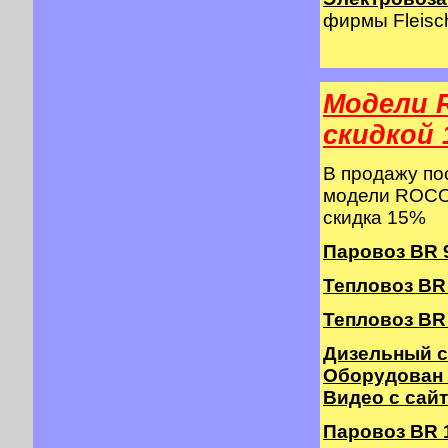
фирмы Fleisch
Модели 
cкидкой 
В продажу п
модели ROCO 
скидка 15%
Паровоз BR 9
Тепловоз BR 2
Тепловоз BR 
Дизельный с
Оборудован
Видео с сай
Паровоз BR 10