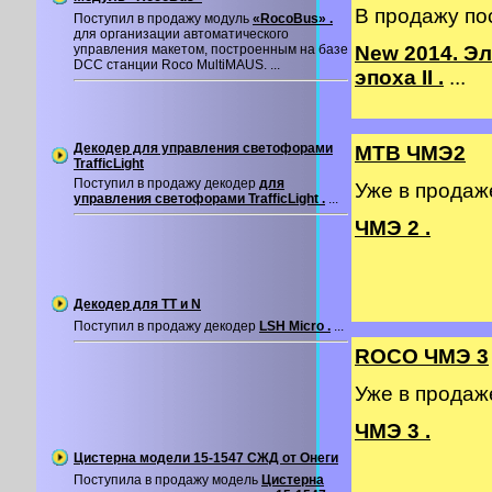
В продажу по
Поступил в продажу модуль
«RocoBus» .
для организации автоматического
управления макетом, построенным на базе
New 2014. Э
DCC станции Roco MultiMAUS. ...
эпоха II .
...
Декодер для управления светофорами
MTB ЧМЭ2
TrafficLight
Поступил в продажу декодер
для
Уже в прода
управления светофорами TrafficLight .
...
ЧМЭ 2 .
Декодер для TT и N
Поступил в продажу декодер
LSH Micro .
...
ROCO ЧМЭ 3
Уже в прода
ЧМЭ 3 .
Цистерна модели 15-1547 СЖД от Онеги
Поступила в продажу модель
Цистерна