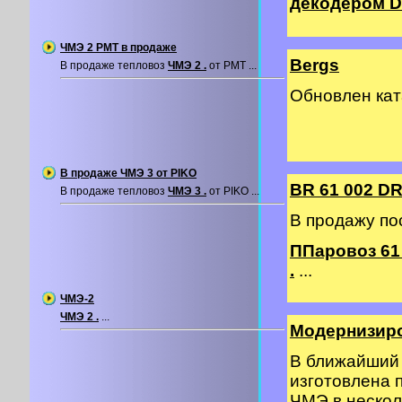
декодером DC
ЧМЭ 2 PMT в продаже
Bergs
В продаже тепловоз
ЧМЭ 2 .
от PMT ...
Обновлен ка
В продаже ЧМЭ 3 от PIKO
BR 61 002 DR
В продаже тепловоз
ЧМЭ 3 .
от PIKO ...
В продажу по
ППаровоз 61 
.
...
ЧМЭ-2
ЧМЭ 2 .
...
Модернизир
В ближайший 
изготовлена 
ЧМЭ в нескол