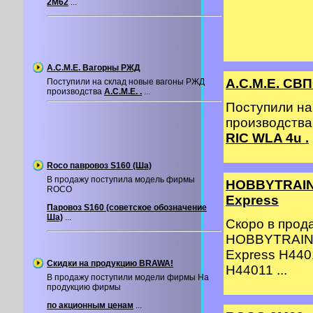
2М62
...
A.C.M.E. Вагорны РЖД
A.C.M.E. СВП
Поступили на склад новые вагоны РЖД
производства
A.C.M.E. .
...
Поступили на
производства
RIC WLA 4u .
Roco павровоз S160 (Ша)
В продажу поступила модель фирмы
HOBBYTRAIN 
ROCO
Express
Паровоз S160 (советское обозначение
Ша)
...
Скоро в про
HOBBYTRAIN 
Express H440
Скидки на продукцию BRAWA!
H44011 ...
В продажу поступили модели фирмы На
продукцию фирмы
по акционным ценам
...