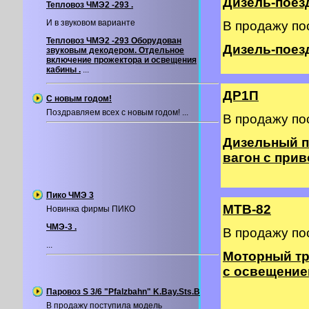
Дизель-поезд
Тепловоз ЧМЭ2 -293 .
И в звуковом варианте
В продажу по
Тепловоз ЧМЭ2 -293 Оборудован
Дизель-поезд 
звуковым декодером. Отдельное
включение прожектора и освещения
кабины .
...
ДР1П
С новым годом!
Поздравляем всех с новым годом! ...
В продажу по
Дизельный п
вагон с прив
Пико ЧМЭ 3
МТВ-82
Новинка фирмы ПИКО
ЧМЭ-3 .
В продажу по
...
Моторный тр
с освещение
Паровоз S 3/6 "Pfalzbahn" K.Bay.Sts.B
В продажу поступила модель