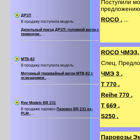
Поступили мо
предложению
ДР1П
ROCO .
...
В продажу поступила модель
Дизельный поезд ДР1П: головной вагон с
приводом .
...
ROCO ЧМЭ3, 
МТВ-82
Спец. Предло
В продажу поступила модель
ЧМЭ 3 .
Моторный трамвайный вагон МТВ-82 с
освещением .
...
T 770 .
Reihe 770 .
Ree Models BR 231
T 669 .
В продаже паровоз
Паровоз BR 231 ex-
PLM .
...
S250 .
Паровозы Э