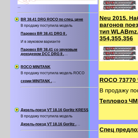
...
Neu 2015. На
BR 38.41 DRG ROCO по спец. цене
вагонов пое
В продажу поступила модель
тип WLABmz.
Паровоз BR 38.41 DRG II .
354,355,356
И в звуковом варианте
Паровоз BR 38.41 со звуковым
декодером DCC DRG II .
...
ROCO MINITANK
В продажу поступила модель ROCO
ROCO 73770
серии MINITANK .
...
В продажу п
Тепловоз ЧМ
Дизель-поезд VT 18.16 Gorlitz KRESS
В продажу поступила модель
Дизель-поезд VT 18.16 Gorlitz .
...
Спец предл