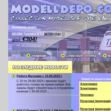
Внимание акция:
BRAWA Паровоз G 7.1
40700<@a>
€304!
ЦЕНА:
Работа Магазина с 10.09.2025 г
Новости нашего маг
С 10 по 29.09.2025 г магазин будет
Электровоз
работать только на прием заявок. Все
заказы будут обработаны и отправлены
Электровоз
начиная с 30.09.2025 ...
Тепловоз
Печатная продукция
Печатная продукция
ROCO Паровоз 38 2471-1 DR Epoche IV