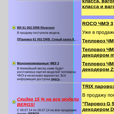
класса, вагон
класса и ваг
ROCO ЧМЭ 3
BR 61 002 DRB Rivarossi
Уже в прода
В продажу поступила модель
ППаровоз 61 002 DRB. Серый эаоха II .
...
Тепловоз ЧМ
Тепловоз ЧМ
декодером m
Тепловоз ЧМ
Модернизированные ЧМЭ 3
В ближайший месяц нами будет
декодером Z
изготовлена партия моделей тепловоза
ЧМЭ в нескольких вариантах. Вся
информация доступна
здесь
...
TRIX паровоз
В продажу по
Скидка 15 % на все модели
"Паровоз G 
BERGS!
декодером 
C 08.07.14 по 28.07.14 на всю продукцию
фирмы
BERGS