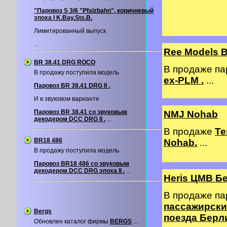
"Паровоз S 3/6 "Pfalzbahn", коричневый
эпоха I K.Bay.Sts.B.
Лимитированный выпуск
...
Ree Models 
BR 38.41 DRG ROCO
В продаже п
В продажу поступила модель
ex-PLM .
...
Паровоз BR 38.41 DRG II .
И в звуковом варианте
Паровоз BR 38.41 со звуковым
NMJ Nohab
декодером DCC DRG II .
...
В продаже
Те
BR18 486
Nohab.
...
В продажу поступила модель
Паровоз BR18 486 со звуковым
декодером DCС DRG эпоха II .
...
Heris ЦМВ Б
В продаже п
пассажирских
Bergs
поезда Берл
Обновлен каталог фирмы
BERGS
...