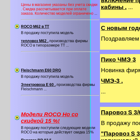
включение п
Цены в магазине указаны без учета скидки
кабины .
...
. Скидка рассчитывается при оплате
заказа. Количество моделей ограничено
...
ROCO M62 в ТТ
С новым год
В продажу поступила модель
Поздравляем в
тепловоз М62 .
производства фирмы
ROCO в типоразмере ТТ ...
Пико ЧМЭ 3
Новинка фи
Fleischmann E60 DRG
В продажу поступила модель
ЧМЭ-3 .
Электровоза E 60 .
производства фирмы
Fleischmann ...
...
Паровоз S 3/
Модели ROCO Ho со
cкидкой 15 %!
В продажу по
В продажу поступили следующие модели
ROCO на которые действует скидка 15%
"Паровоз S 3