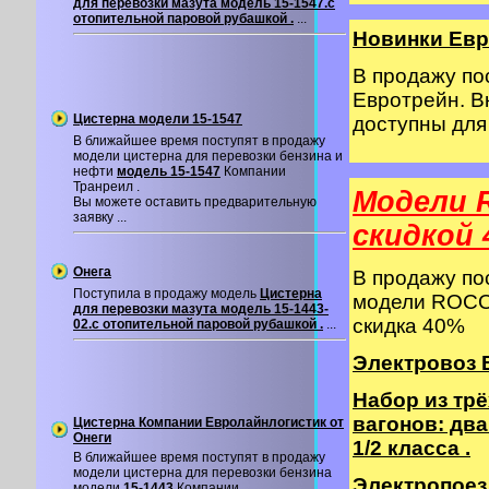
для перевозки мазута модель 15-1547.с
отопительной паровой рубашкой .
...
Новинки Евр
В продажу п
Евротрейн. В
Цистерна модели 15-1547
доступны дл
В ближайшее время поступят в продажу
модели цистерна для перевозки бензина и
нефти
модель 15-1547
Компании
Транреил .
Модели 
Вы можете оставить предварительную
заявку ...
cкидкой 
Онега
В продажу п
Поступила в продажу модель
Цистерна
модели ROCO 
для перевозки мазута модель 15-1443-
скидка 40%
02.с отопительной паровой рубашкой .
...
Электровоз B
Набор из тр
вагонов: два
Цистерна Компании Евролайнлогистик от
Онеги
1/2 класса .
В ближайшее время поступят в продажу
модели цистерна для перевозки бензина
Электропоезд
модели
15-1443
Компании