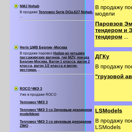
NMJ Nohab
В продажу по
В продаже
Тепловоз Serie Di3a.627 Nohab.
модели
...
Паровзов Эм
тендером и 
тендером
...
Heris ЦМВ Берлин -Москва
В продаже паровоз
Набор из четырёх
ДГКу
пассажирских вагонов, тип MZV, поезда
Берлин-Москва. Вагон 1 класса, вагон 2
В продажу по
класса, вагон 1/2 класса и вагон-
ресторан.
...
"грузовой а
ROCO ЧМЭ 3
Уже в продаже ROCO
Тепловоз ЧМЭ 3
LSModels
Тепловоз ЧМЭ 3 со Звуковым декодером
modelldepo
В продажу по
Тепловоз ЧМЭ 3 со звуковым декодером
ZIMO
...
LSModels