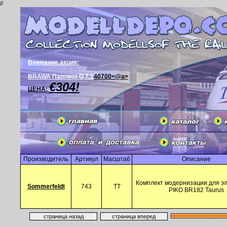
//
Внимание акция:
BRAWA Паровоз G 7.1
40700<@a>
€304!
ЦЕНА:
Производитель
Артикул
Масштаб
Описание
Комплект модернизации для э
Sommerfeldt
743
TT
PIKO BR182 Taurus