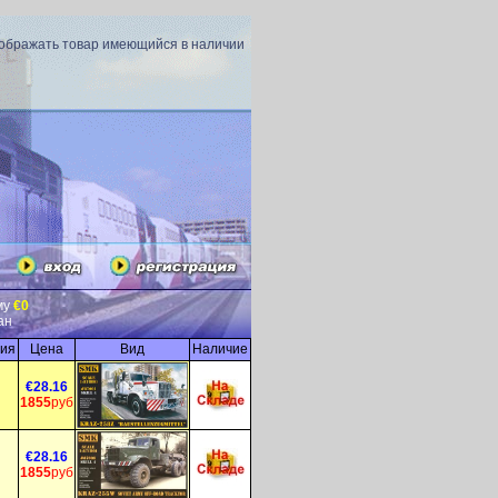
тображать товар имеющийся в наличии
му
€0
ан
рия
Цена
Вид
Наличие
€28.16
1855
руб
€28.16
1855
руб