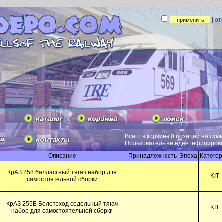
| о
Всего в корзине
0
позиций на сум
Пользователь не идентифициров
Описание
Принадлежность
Эпоха
Катего
КрАЗ 258 балластный тягач набор для
KIT
самостоятельной сборки
КрАЗ 255Б Болотоход седельный тягач
KIT
набор для самостоятельной сборки