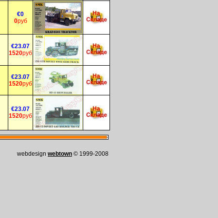
€0
0
руб
€23.07
1520
руб
€23.07
1520
руб
€23.07
1520
руб
webdesign
webtown
© 1999-2008