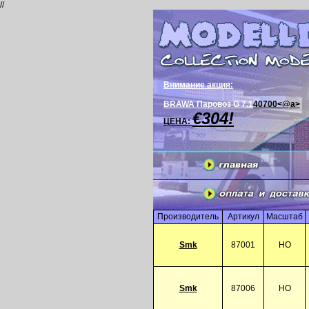
//
Внимание акция:
BRAWA Паровоз G 7.1
40700<@a>
€304!
ЦЕНА:
Производитель
Артикул
Масштаб
Smk
87001
HO
Smk
87006
HO