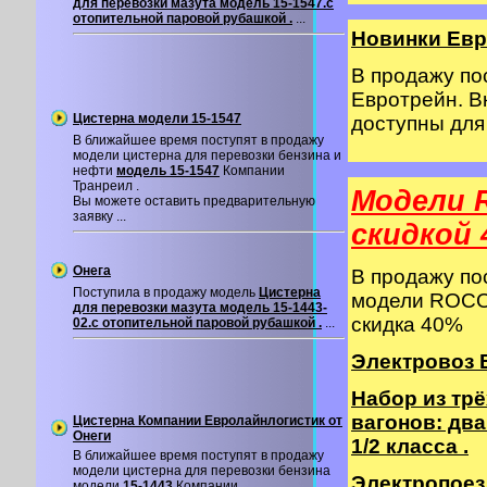
для перевозки мазута модель 15-1547.с
отопительной паровой рубашкой .
...
Новинки Евр
В продажу п
Евротрейн. В
Цистерна модели 15-1547
доступны дл
В ближайшее время поступят в продажу
модели цистерна для перевозки бензина и
нефти
модель 15-1547
Компании
Транреил .
Модели 
Вы можете оставить предварительную
заявку ...
cкидкой 
Онега
В продажу п
Поступила в продажу модель
Цистерна
модели ROCO 
для перевозки мазута модель 15-1443-
скидка 40%
02.с отопительной паровой рубашкой .
...
Электровоз B
Набор из тр
вагонов: два
Цистерна Компании Евролайнлогистик от
Онеги
1/2 класса .
В ближайшее время поступят в продажу
модели цистерна для перевозки бензина
Электропоезд
модели
15-1443
Компании