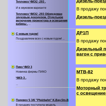
Дизель-поезд
Тепловоз ЧМЭ2 -293 .
И в звуковом варианте
В продажу по
Тепловоз ЧМЭ2 -293 Оборудован
Дизель-поезд 
звуковым декодером. Отдельное
включение прожектора и освещения
кабины .
...
ДР1П
С новым годом!
Поздравляем всех с новым годом! ...
В продажу по
Дизельный п
вагон с прив
Пико ЧМЭ 3
МТВ-82
Новинка фирмы ПИКО
ЧМЭ-3 .
В продажу по
...
Моторный тр
с освещение
Паровоз S 3/6 "Pfalzbahn" K.Bay.Sts.B
В продажу поступила модель