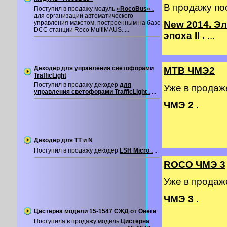
В продажу по
Поступил в продажу модуль
«RocoBus» .
для организации автоматического
управления макетом, построенным на базе
New 2014. Э
DCC станции Roco MultiMAUS. ...
эпоха II .
...
Декодер для управления светофорами
MTB ЧМЭ2
TrafficLight
Поступил в продажу декодер
для
Уже в прода
управления светофорами TrafficLight .
...
ЧМЭ 2 .
Декодер для TT и N
Поступил в продажу декодер
LSH Micro .
...
ROCO ЧМЭ 3
Уже в прода
ЧМЭ 3 .
Цистерна модели 15-1547 СЖД от Онеги
Поступила в продажу модель
Цистерна