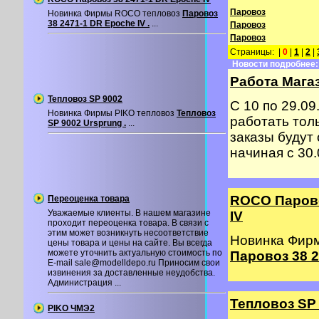
Паровоз
Новинка Фирмы ROCO тепловоз
Паровоз
38 2471-1 DR Epoche IV .
...
Паровоз
Паровоз
Страницы: |
0
|
1
|
2
|
Новости подробнее:
Работа Магаз
Тепловоз SP 9002
С 10 по 29.09
Новинка Фирмы PIKO тепловоз
Тепловоз
работать толь
SP 9002 Ursprung .
...
заказы будут
начиная с 30.0
ROCO Парово
Переоценка товара
Уважаемые клиенты. В нашем магазине
IV
проходит переоценка товара. В связи с
этим может возникнуть несоответствие
Новинка Фир
цены товара и цены на сайте. Вы всегда
можете уточнить актуальную стоимость по
Паровоз 38 2
E-mail sale@modelldepo.ru Приносим свои
извинения за доставленные неудобства.
Администрация ...
Тепловоз SP
PIKO ЧМЭ2