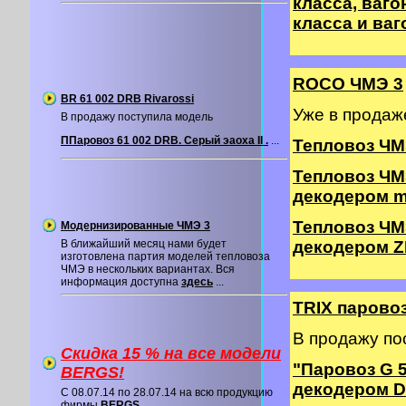
класса, вагон
класса и ваг
ROCO ЧМЭ 3
BR 61 002 DRB Rivarossi
Уже в прода
В продажу поступила модель
ППаровоз 61 002 DRB. Серый эаоха II .
...
Тепловоз ЧМ
Тепловоз ЧМ
декодером m
Тепловоз ЧМ
Модернизированные ЧМЭ 3
В ближайший месяц нами будет
декодером Z
изготовлена партия моделей тепловоза
ЧМЭ в нескольких вариантах. Вся
информация доступна
здесь
...
TRIX паровоз
В продажу по
Скидка 15 % на все модели
"Паровоз G 
BERGS!
декодером 
C 08.07.14 по 28.07.14 на всю продукцию
фирмы
BERGS