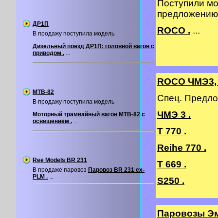
Поступили мо
предложению
ДР1П
ROCO .
...
В продажу поступила модель
Дизельный поезд ДР1П: головной вагон с
приводом .
...
ROCO ЧМЭ3, 
МТВ-82
Спец. Предло
В продажу поступила модель
ЧМЭ 3 .
Моторный трамвайный вагон МТВ-82 с
освещением .
...
T 770 .
Reihe 770 .
Ree Models BR 231
T 669 .
В продаже паровоз
Паровоз BR 231 ex-
PLM .
...
S250 .
Паровозы Э