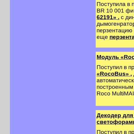
Поступила в 
BR 10 001 
62191» .
с ди
дымогенратор
перзентацию
еще
перзент
Модуль «Ro
Поступил в п
«RocoBus» .
автоматическ
построенным 
Roco MultiMAU
Декодер для
светофорами 
Поступил в п