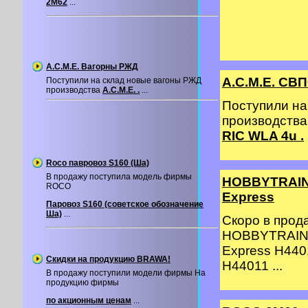
2М62
...
A.C.M.E. Вагорны РЖД
A.C.M.E. СВП
Поступили на склад новые вагоны РЖД
производства
A.C.M.E. .
...
Поступили на
производства
RIC WLA 4u .
Roco павровоз S160 (Ша)
В продажу поступила модель фирмы
HOBBYTRAIN 
ROCO
Express
Паровоз S160 (советское обозначение
Ша)
...
Скоро в про
HOBBYTRAIN 
Express H440
Скидки на продукцию BRAWA!
H44011 ...
В продажу поступили модели фирмы На
продукцию фирмы
по акционным ценам
...