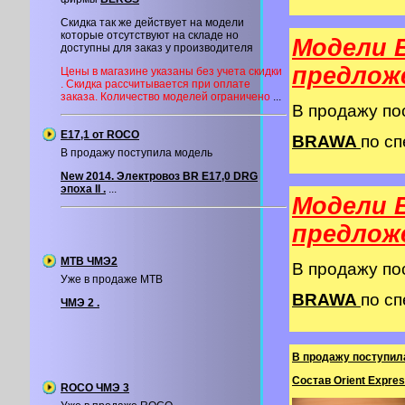
Скидка так же действует на модели
которые отсутствуют на складе но
Модели 
доступны для заказ у производителя
предлож
Цены в магазине указаны без учета скидки
. Скидка рассчитывается при оплате
заказа. Количество моделей ограничено
...
В продажу п
Е17,1 от ROCO
BRAWA
по сп
В продажу поступила модель
New 2014. Электровоз BR E17,0 DRG
эпоха II .
...
Модели 
предлож
MTB ЧМЭ2
В продажу п
Уже в продаже MTB
BRAWA
по сп
ЧМЭ 2 .
В продажу поступил
Состав Orient Expres
ROCO ЧМЭ 3