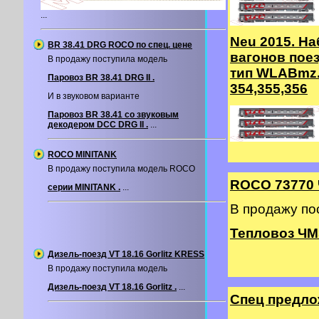
...
Neu 2015. На
BR 38.41 DRG ROCO по спец. цене
вагонов пое
В продажу поступила модель
тип WLABmz.
Паровоз BR 38.41 DRG II .
354,355,356
И в звуковом варианте
Паровоз BR 38.41 со звуковым
декодером DCC DRG II .
...
ROCO MINITANK
В продажу поступила модель ROCO
ROCO 73770
серии MINITANK .
...
В продажу п
Тепловоз ЧМ
Дизель-поезд VT 18.16 Gorlitz KRESS
В продажу поступила модель
Дизель-поезд VT 18.16 Gorlitz .
...
Спец предл