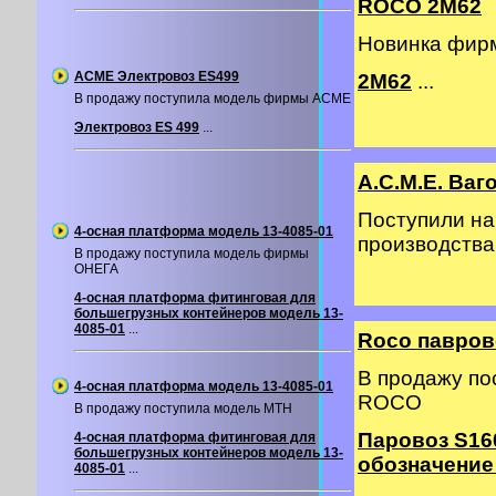
ROCO 2M62
Новинка фир
ACME Электровоз ES499
2М62
...
В продажу поступила модель фирмы ACME
Электровоз ES 499
...
A.C.M.E. Ва
Поступили на
4-осная платформа модель 13-4085-01
производств
В продажу поступила модель фирмы
ОНЕГА
4-осная платформа фитинговая для
большегрузных контейнеров модель 13-
4085-01
...
Roco павров
В продажу п
4-осная платформа модель 13-4085-01
ROCO
В продажу поступила модель MTH
Паровоз S16
4-осная платформа фитинговая для
большегрузных контейнеров модель 13-
обозначение
4085-01
...