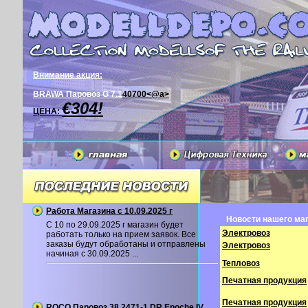
Внимание акция:
BRAWA Паровоз G 7.1
40700<@a>
€304!
ЦЕНА:
Работа Магазина с 10.09.2025 г
Новости нашего маг
С 10 по 29.09.2025 г магазин будет
Электровоз
работать только на прием заявок. Все
заказы будут обработаны и отправлены
Электровоз
начиная с 30.09.2025 ...
Тепловоз
Печатная продукция
Печатная продукция
ROCO Паровоз 38 2471-1 DR Epoche IV