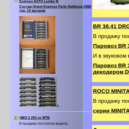
Express КАТО Lemke N
Состав Orient Express Paris Hohkong 1988
год. 15 вагонов
BR 38.41 DR
В продажу по
Паровоз BR 3
И в звуковом
Паровоз BR 
декодером DC
ROCO MINIT
В продажу п
>
...
серии MINITA
ЧМЭ 2 293 от MTB
В продажу поступила модель