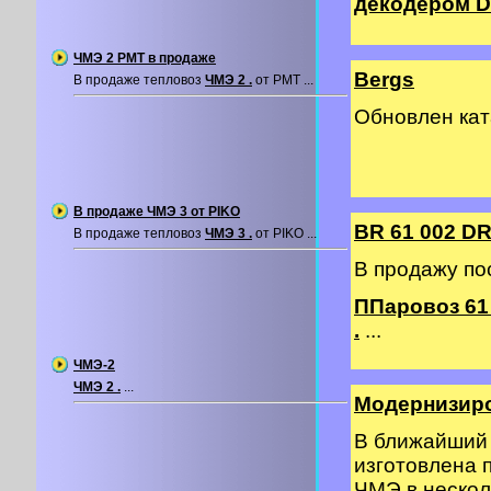
декодером DC
ЧМЭ 2 PMT в продаже
Bergs
В продаже тепловоз
ЧМЭ 2 .
от PMT ...
Обновлен ка
В продаже ЧМЭ 3 от PIKO
BR 61 002 DR
В продаже тепловоз
ЧМЭ 3 .
от PIKO ...
В продажу по
ППаровоз 61 
.
...
ЧМЭ-2
ЧМЭ 2 .
...
Модернизир
В ближайший 
изготовлена 
ЧМЭ в нескол