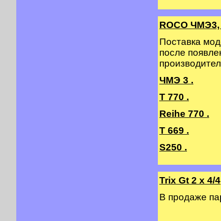
ROCO ЧМЭ3, 
Поставка мод
после появле
производител
ЧМЭ 3 .
T 770 .
Reihe 770 .
T 669 .
S250 .
Trix Gt 2 х 4/4
В продаже п