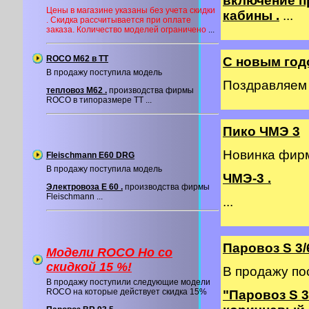
включение п
Цены в магазине указаны без учета скидки
кабины .
...
. Скидка рассчитывается при оплате
заказа. Количество моделей ограничено
...
ROCO M62 в ТТ
С новым год
В продажу поступила модель
Поздравляем в
тепловоз М62 .
производства фирмы
ROCO в типоразмере ТТ ...
Пико ЧМЭ 3
Новинка фи
Fleischmann E60 DRG
В продажу поступила модель
ЧМЭ-3 .
Электровоза E 60 .
производства фирмы
Fleischmann ...
...
Паровоз S 3/
Модели ROCO Ho со
cкидкой 15 %!
В продажу по
В продажу поступили следующие модели
ROCO на которые действует скидка 15%
"Паровоз S 3