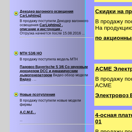
Скидки на п
Декодер вагонного освещения
CarLighting2
В продажу п
В продажу поступили Декодер вагонного
освещения
CarLighting2 .
На продукци
описание и инструкция .
Отгрузка начнется после 15.08.2016 ...
по акционны
MTH S3/6 HO
В продажу поступила модель MTH
Паровоз Bayerische S 3/6 Со звуковым
ACME Элект
декодером DCC и динамическим
дымогенератором
Видео обзор модели
В продажу п
Видео
. ...
ACME
Электровоз 
Новые псотупления
В продажу поступили новые модели
фирмы
A.C.M.E. .
4-осная пла
...
01
В продажу п