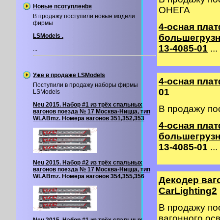
Новые псотупленbя
ОНЕГА
В продажу поступили новые модели
фирмы
4-осная пла
LSModels .
большегрузн
13-4085-01
...
...
Уже в продаже LSModels
4-осная пла
Поступили в продажу наборы фирмы
01
LSModels
Neu 2015. Набор #1 из трёх спальных
В продажу по
вагонов поезда № 17 Москва-Ницца, тип
WLABmz. Номера вагонов 351,352,353
4-осная пла
большегрузн
13-4085-01
...
Neu 2015. Набор #2 из трёх спальных
вагонов поезда № 17 Москва-Ницца, тип
WLABmz. Номера вагонов 354,355,356
Декодер ваг
CarLighting2
В продажу по
вагонного о