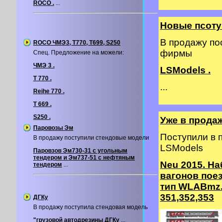
ROCO .
...
Новые псоту
В продажу по
ROCO ЧМЭ3, T770, T699, S250
фирмы
Спец. Предложение на можели:
ЧМЭ 3 .
LSModels .
T 770 .
...
Reihe 770 .
T 669 .
S250 .
Уже в прода
Паровозы Эм
Поступили в
В продажу поступили стендовые модели
LSModels
Паровзов Эм730-31 с угольным
тендером и Эм737-51 с нефтяным
Neu 2015. На
тендером
...
вагонов пое
тип WLABmz.
351,352,353
ДГКу
В продажу поступила стендовая модель
"грузовой автодрезины ДГКу
...