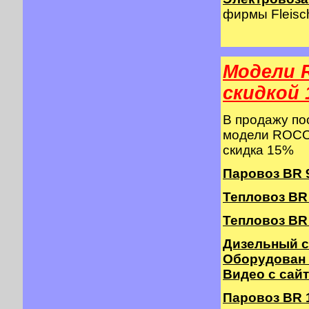
фирмы Fleisch
Модели 
cкидкой 
В продажу п
модели ROCO 
скидка 15%
Паровоз BR 9
Тепловоз BR 2
Тепловоз BR 
Дизельный с
Оборудован
Видео с сай
Паровоз BR 10