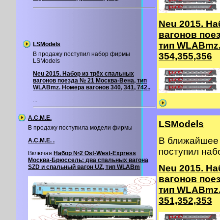
Neu 2015. На
вагонов пое
тип WLABmz.
LSModels
В продажу поступил набор фирмы
354,355,356
LSModels
Neu 2015. Набор из трёх спальных
вагонов поезда № 21 Москва-Вена, тип
WLABmz. Номера вагонов 340, 341, 742..
...
A.C.M.E.
LSModels
В продажу поступила модели фирмы
В ближайшее 
A.C.M.E. .
поступил на
Включая
Набор №2 Ost-West-Express
Москва-Брюссель: два спальных вагона
Neu 2015. На
SZD и спальный вагон UZ, тип WLABm
вагонов пое
тип WLABmz.
351,352,353