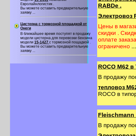
Евролайнлогистик .
RABDe .
Вы можете оставить предварительную
заявку ...
Электровоз R
Цистерна с тормозной площадкой от
Цены в магаз
Онеги
скидки . Скид
В ближайшее время поступят в продажу
модели цистерна для перевозки бензина
оплате заказ
модели
15-1427
с тормозной пощадкой .
ограничено
...
Вы можете оставить предварительную
заявку ...
ROCO M62 в 
В продажу по
тепловоз М62
ROCO в типор
Fleischmann
В продажу по
Электровоза 