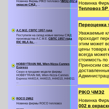
Новинка Фирмы PIKO тепловоз
ЧМЭ2-002 в
Новинка Фир
окраске СЖД .
...
Тепловоз SP 
Переоценка 
A.C.M.E. СВПС 1957 года
Уважаемые кл
Поступили на склад новые вагоны СЖД
проходит пер
производства A.C.M.E.
СВПС 1957 года
RIC WLA 4u .
...
этим может в
цены товара 
всегда может
стоимость по 
HOBBYTRAIN IWL Wien-Nizza-Cannes
Приносим сво
Express
доставленные
Скоро в продаже модели фирмы
Администрация
HOBBYTRAIN IWL Wien-Nizza-Cannes
Express H44014, H44015, H44010, H44011
...
PIKO ЧМЭ2
ROCO 2M62
Новинка Фир
Новинка фирмы ROCO тепловоз
002 в окраск