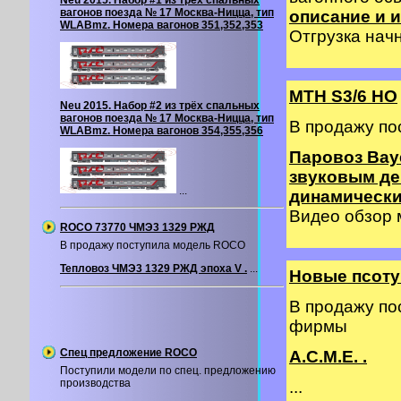
Neu 2015. Набор #1 из трёх спальных
вагонов поезда № 17 Москва-Ницца, тип
описание и и
WLABmz. Номера вагонов 351,352,353
Отгрузка начн
MTH S3/6 HO
Neu 2015. Набор #2 из трёх спальных
вагонов поезда № 17 Москва-Ницца, тип
В продажу по
WLABmz. Номера вагонов 354,355,356
Паровоз Baye
звуковым де
...
динамическ
Видео обзор
ROCO 73770 ЧМЭ3 1329 РЖД
В продажу поступила модель ROCO
Тепловоз ЧМЭ3 1329 РЖД эпоха V .
...
Новые псоту
В продажу по
фирмы
Спец предложение ROCO
A.C.M.E. .
Поступили модели по спец. предложению
производства
...