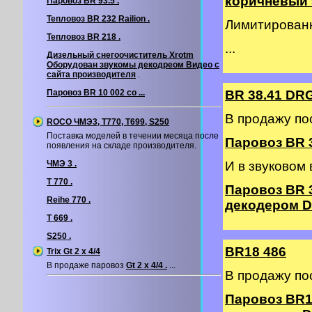
коричневый э
Паровоз BR 93.5 .
Тепловоз BR 232 Railion .
Лимитирован
Тепловоз BR 218 .
...
Дизельный снегоочиститель Xrotm
Оборудован звукомы декодреом
Видео с
сайта производителя
.
Паровоз BR 10 002 со ...
BR 38.41 DR
В продажу по
ROCO ЧМЭ3, T770, T699, S250
Поставка моделей в течении месяца после
Паровоз BR 3
появления на складе производителя.
ЧМЭ 3 .
И в звуковом
T 770 .
Паровоз BR 
Reihe 770 .
декодером DC
T 669 .
S250 .
BR18 486
Trix Gt 2 х 4/4
В продаже паровоз
Gt 2 х 4/4 .
...
В продажу по
Паровоз BR1