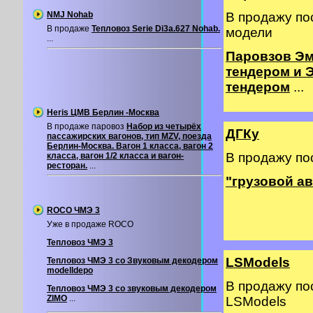
NMJ Nohab
В продажу по
В продаже
Тепловоз Serie Di3a.627 Nohab.
модели
...
Паровзов Эм
тендером и 
тендером
...
Heris ЦМВ Берлин -Москва
В продаже паровоз
Набор из четырёх
ДГКу
пассажирских вагонов, тип MZV, поезда
Берлин-Москва. Вагон 1 класса, вагон 2
В продажу по
класса, вагон 1/2 класса и вагон-
ресторан.
...
"грузовой а
ROCO ЧМЭ 3
Уже в продаже ROCO
Тепловоз ЧМЭ 3
LSModels
Тепловоз ЧМЭ 3 со Звуковым декодером
modelldepo
В продажу по
Тепловоз ЧМЭ 3 со звуковым декодером
ZIMO
...
LSModels