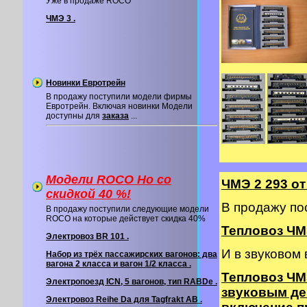
Уже в продаже ROCO
ЧМЭ 3 .
Новинки Евротрейн
В продажу поступили модели фирмы
Евротрейн. Включая новинки Модели
доступны для
заказа
...
Модели ROCO Ho со
ЧМЭ 2 293 о
cкидкой 40 %!
В продажу по
В продажу поступили следующие модели
ROCO на которые действует скидка 40%
Тепловоз ЧМЭ
Электровоз BR 101 .
И в звуковом
Набор из трёх пассажирских вагонов: два
вагона 2 класса и вагон 1/2 класса .
Тепловоз ЧМ
Электропоезд ICN, 5 вагонов, тип RABDe .
звуковым де
Электровоз Reihe Da для Tagfrakt AB .