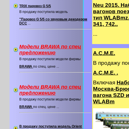
Neu 2015. На
TRIX паровоз G 5/5
вагонов пое
В продажу поступила модель
тип WLABmz.
"Паровоз G 5/5 со звуковым декодером
341, 742..
DCC
...
...
Модели BRAWA по спец
предложению
A.C.M.E.
В продажу поступили модели фирмы
В продажу п
BRAWA
по спец. цене ...
A.C.M.E. .
Включая
Наб
Модели BRAWA по спец
Москва-Брюс
предложению
вагона SZD и
В продажу поступили модели фирмы
WLABm
BRAWA
по спец. цене ...
В продажу поступила модель Orient