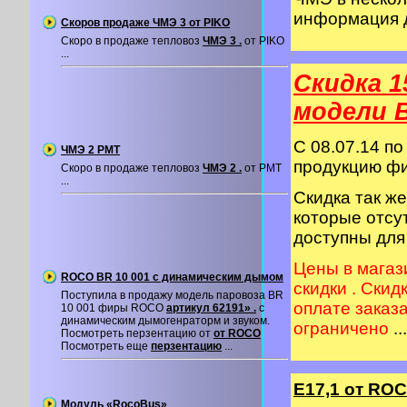
информация 
Скоров продаже ЧМЭ 3 от PIKO
Скоро в продаже тепловоз
ЧМЭ 3 .
от PIKO
...
Скидка 1
модели 
C 08.07.14 по
ЧМЭ 2 PMT
продукцию 
Скоро в продаже тепловоз
ЧМЭ 2 .
от PMT
...
Скидка так ж
которые отсу
доступны для
Цены в магаз
ROCO BR 10 001 с динамическим дымом
скидки . Скид
Поступила в продажу модель паровоза BR
оплате заказ
10 001 фиры ROCO
артикул 62191» .
с
динамическим дымогенраторм и звуком.
ограничено
...
Посмотреть перзентацию от
от ROCO
Посмотреть еще
перзентацию
...
Е17,1 от RO
Модуль «RocoBus»