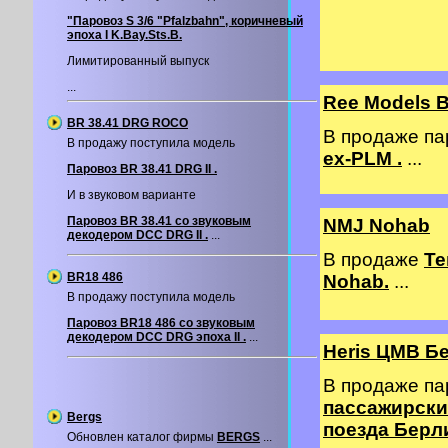
"Паровоз S 3/6 "Pfalzbahn", коричневый
эпоха I K.Bay.Sts.B.
Лимитированный выпуск
...
Ree Models 
BR 38.41 DRG ROCO
В продаже п
В продажу поступила модель
ex-PLM .
...
Паровоз BR 38.41 DRG II .
И в звуковом варианте
Паровоз BR 38.41 со звуковым
NMJ Nohab
декодером DCC DRG II .
...
В продаже
Те
BR18 486
Nohab.
...
В продажу поступила модель
Паровоз BR18 486 со звуковым
декодером DCС DRG эпоха II .
...
Heris ЦМВ Б
В продаже п
пассажирских
Bergs
поезда Берл
Обновлен каталог фирмы
BERGS
...